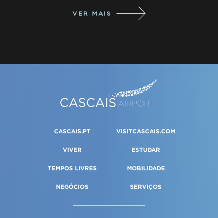
VER MAIS
CASCAIS.PT
VISITCASCAIS.COM
VIVER
ESTUDAR
TEMPOS LIVRES
MOBILIDADE
NEGÓCIOS
SERVIÇOS