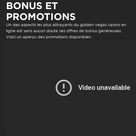
BONUS ET
PROMOTIONS
Un des aspects les plus attrayants du
golden vegas casino en
ligne
est sans aucun doute ses offres de bonus généreuses.
Voici un aperçu des promotions disponibles :