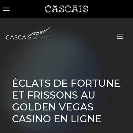
Português
CASCAIS.PT
CASCAIS
SOBRE CASCAIS:
GOVERNO LOCAL:
História
FREGUESIAS:
Assembleia Municipal
Gastronomia
EMPRESAS MUNICIPAIS:
ÉCLATS DE FORTUNE
Alcabideche
Câmara Municipal
FACTOS E NÚMEROS:
Cascais Ambiente
Brasão de Cascais
ET FRISSONS AU
Carcavelos e Parede
COMUNICAÇÃO:
Ambiente & Energia
Gestão administrativa e financeira
Cascais Dinâmica
Arquivo Historico
Jornal C
VIVER
Cascais e Estoril
GOLDEN VEGAS
Economia & Inovação
Projetos Cofinanciados
Cascais Envolvente
Recursos educativos - história e património
Agenda do executivo
S. Domingos de Rana
Governação
VISITAR
CASINO EN LIGNE
Transparência Municipal
Cascais Próxima
Mobilidade
Planeamento Estratégico
ESTUDAR