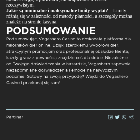
rzeczywistym.
Jakie są minimalne i maksymalne limity wypłat?
– Limity
różnią się w zależności od metody płatności, a szczegóły można
znaleźć na stronie kasyna.
PODSUMOWANIE
Podsumowując,
Vegashero Casino
to doskonała platforma dla
miłośników gier online. Dzięki szerokiemu wyborowi gier,
atrakcyjnym promocjom oraz profesjonalnej obsłudze klienta,
każdy gracz z pewnością znajdzie coś dla siebie. Niezależnie
od Twojego doświadczenia w hazardzie, Vegashero zapewnia
niezapomniane doświadczenia i emocje na najwyższym
poziomie. Gotowy na swoją przygodę? Wejdź do
Vegashero
Casino
i przekonaj się sam!
Partilhar