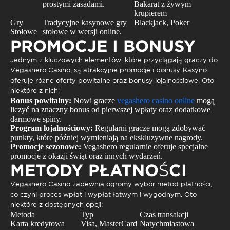
prostymi zasadami.
Bakarat z żywym
krupierem
Gry
Tradycyjne kasynowe gry
Blackjack, Poker
Stołowe
stołowe w wersji online.
PROMOCJE I BONUSY
Jednym z kluczowych elementów, które przyciągają graczy do
Vegashero Casino
, są atrakcyjne promocje i bonusy. Kasyno
oferuje różne oferty powitalne oraz bonusy lojalnościowe. Oto
niektóre z nich:
Bonus powitalny:
Nowi gracze
vegashero casino online
mogą
liczyć na znaczny bonus od pierwszej wpłaty oraz dodatkowe
darmowe spiny.
Program lojalnościowy:
Regularni gracze mogą zdobywać
punkty, które później wymieniają na ekskluzywne nagrody.
Promocje sezonowe:
Vegashero regularnie oferuje specjalne
promocje z okazji świąt oraz innych wydarzeń.
METODY PŁATNOŚCI
Vegashero Casino zapewnia ogromy wybór metod płatności,
co czyni proces wpłat i wypłat łatwym i wygodnym. Oto
niektóre z dostępnych opcji:
Metoda
Typ
Czas transakcji
Karta kredytowa
Visa, MasterCard
Natychmiastowa