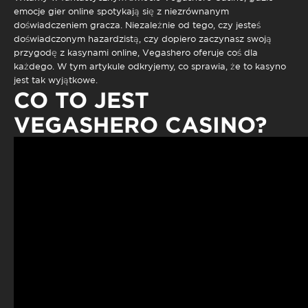
emocje gier online spotykają się z niezrównanym
doświadczeniem gracza. Niezależnie od tego, czy jesteś
doświadczonym hazardzistą, czy dopiero zaczynasz swoją
przygodę z kasynami online, Vegashero oferuje coś dla
każdego. W tym artykule odkryjemy, co sprawia, że to kasyno
jest tak wyjątkowe.
CO TO JEST
VEGASHERO CASINO?