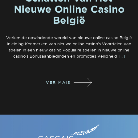
Nieuwe Online Casino
België
Verken de opwindende wereld van nieuwe online casino België
Inleiding Kenmerken van nieuwe online casino’s Voordelen van
spelen in een nieuw casino Populaire spellen in nieuwe online
casino’s Bonusaanbiedingen en promoties Veiligheid
[…]
VER MAIS