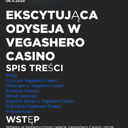
08.11.2025
Qualidade de vida
Reabilitação urbana
TEMPOS LIVRES
EKSCYTUJĄCA
Sociedade & Educação
Urbanismo
MOBILIDADE
ODYSEJA W
INVESTIR EM CASCAIS
VEGASHERO
SERVIÇOS
CASINO
SPIS TREŚCI
MAPA DO PORTAL
Wstęp
Co to jest Vegashero Casino?
Oferta gier w Vegashero Casino
Promocje i bonusy
Metody płatności
Wsparcie klienta w Vegashero Casino
Najczęściej Zadawane Pytania
Podsumowanie
WSTĘP
Witamy w fantastycznym świecie
Vegashero Casino
, gdzie