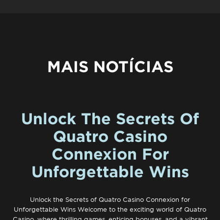
MAIS NOTÍCIAS
Unlock The Secrets Of
Quatro Casino
Connexion For
Unforgettable Wins
Unlock the Secrets of Quatro Casino Connexion for
Unforgettable Wins Welcome to the exciting world of Quatro
Casino, where thrilling games, enticing bonuses, and a vibrant