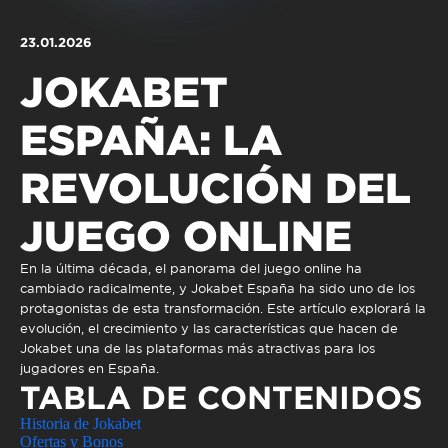
Qualidade de vida
Reabilitação urbana
TEMPOS LIVRES
23.01.2026
Sociedade & Educação
Urbanismo
MOBILIDADE
JOKABET
INVESTIR EM CASCAIS
ESPAÑA: LA
SERVIÇOS
REVOLUCIÓN DEL
JUEGO ONLINE
MAPA DO PORTAL
En la última década, el panorama del juego online ha
cambiado radicalmente, y
Jokabet España
ha sido uno de los
protagonistas de esta transformación. Este artículo explorará la
evolución, el crecimiento y las características que hacen de
Jokabet una de las plataformas más atractivas para los
jugadores en España.
TABLA DE CONTENIDOS
Historia de Jokabet
Ofertas y Bonos