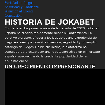
Variedad de Juegos
Seguridad y Confianza
Atención al Cliente
Conclusión
HISTORIA DE JOKABET
Fundada en los primeros años de la década de 2020,
Jokabet
España
ha crecido rápidamente desde su lanzamiento. Su
objetivo era claro: ofrecer a los jugadores una experiencia de
juego en línea que combine diversión, seguridad y un amplio
catálogo de juegos. Desde sus inicios, la plataforma ha
trabajado para establecer una reputación sólida en el mercado
español, aprovechando la creciente popularidad de las
apuestas online.
UN CRECIMIENTO IMPRESIONANTE