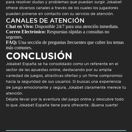
para resolver dudas y problemas que puedan surgir. Jokabet
ofrece diversos canales a través de los cuales los jugadores
pueden ponerse en contacto con su servicio de atención.
CANALES DE ATENCIÓN
Chat en Vivo:
Disponible 24/7 para una atención inmediata.
Correo Electrónico:
Respuestas rápidas a consultas no
urgentes.
FAQ:
Una sección de preguntas frecuentes que cubre los temas
más comunes.
CONCLUSIÓN
Jokabet España se ha consolidado como un referente en el
sector de las apuestas online, destacando por su amplia
variedad de juegos, atractivas ofertas y un firme compromiso
hacia la seguridad de sus usuarios. Si buscas una experiencia
de juego emocionante y segura,
Jokabet
claramente merece tu
atención.
Déjate llevar por la aventura del juego online y descubre todo
lo que Jokabet España tiene para ofrecerte. ¡Buena suerte!