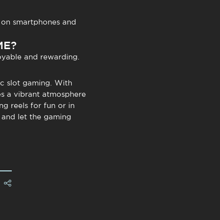
e on smartphones and
ME?
joyable and rewarding.
ic slot gaming. With
es a vibrant atmosphere
g reels for fun or in
 and let the gaming