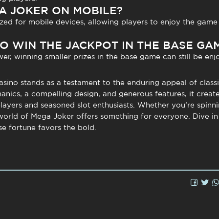
GA JOKER ON MOBILE?
ized for mobile devices, allowing players to enjoy the gam
 TO WIN THE JACKPOT IN THE BASE GA
er, winning smaller prizes in the base game can still be en
asino
stands as a testament to the enduring appeal of class
ics, a compelling design, and generous features, it creat
layers and seasoned slot enthusiasts. Whether you’re spinnin
 world of Mega Joker offers something for everyone. Dive in
 fortune favors the bold.