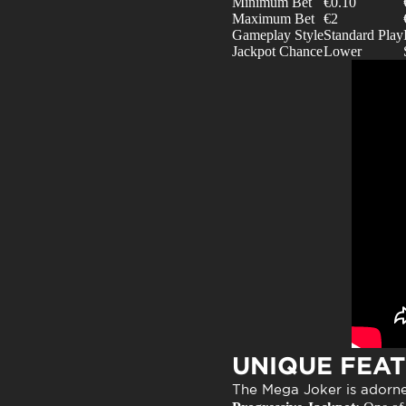
Minimum Bet
€0.10
Maximum Bet
€2
Gameplay Style
Standard Play
Jackpot Chance
Lower
UNIQUE FEA
The
Mega Joker
is adorne