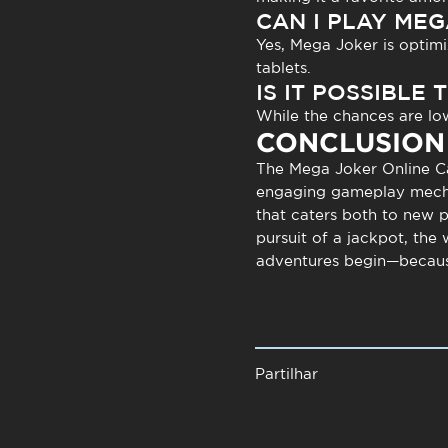
CAN I PLAY ME
Yes,
Mega Joker
is optim
tablets.
IS IT POSSIBLE
While the chances are low
CONCLUSION
The
Mega Joker Online C
engaging gameplay mechan
that caters both to new p
pursuit of a jackpot, the
adventures begin—because
Partilhar