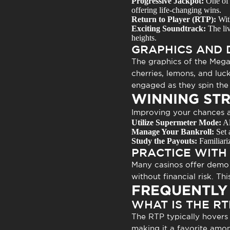
Progressive Jackpot:
One of t
offering life-changing wins.
Return to Player (RTP):
With
Exciting Soundtrack:
The liv
heights.
GRAPHICS AND 
The graphics of the
Mega
cherries, lemons, and luck
engaged as they spin the 
WINNING STR
Improving your chances 
Utilize Supermeter Mode:
Al
Manage Your Bankroll:
Set 
Study the Payouts:
Familiari
PRACTICE WITH
Many casinos offer demo 
without financial risk. T
FREQUENTLY
WHAT IS THE R
The RTP typically hover
making it a favorite amon