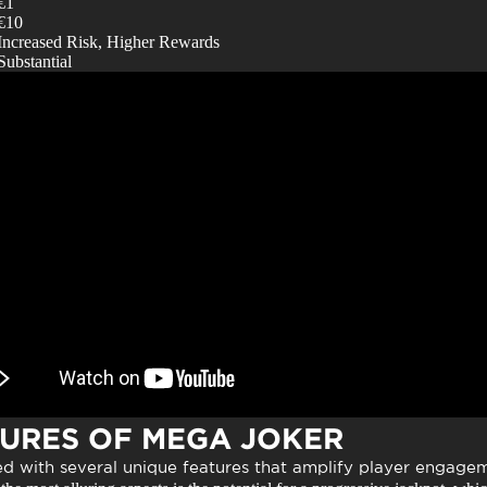
€1
€10
Increased Risk, Higher Rewards
Substantial
TURES OF MEGA JOKER
d with several unique features that amplify player engage