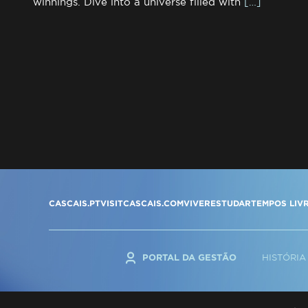
winnings. Dive into a universe filled with
[…]
CASCAIS.PT
VISITCASCAIS.COM
VIVER
ESTUDAR
TEMPOS LIV
PORTAL DA GESTÃO
HISTÓRIA