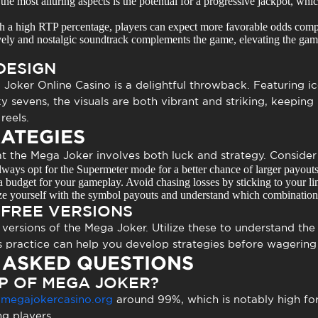
he most alluring aspects is the potential for a progressive jackpot, whi
 a high RTP percentage, players can expect more favorable odds compa
ely and nostalgic soundtrack complements the game, elevating the gami
DESIGN
 Joker Online Casino
is a delightful throwback. Featuring i
y sevens, the visuals are both vibrant and striking, keeping 
reels.
ATEGIES
at the
Mega Joker
involves both luck and strategy. Consider 
ways opt for the Supermeter mode for a better chance of larger payouts,
a budget for your gameplay. Avoid chasing losses by sticking to your lim
ze yourself with the symbol payouts and understand which combinations 
 FREE VERSIONS
versions of the
Mega Joker
. Utilize these to understand t
his practice can help you develop strategies before wagering
 ASKED QUESTIONS
TP OF MEGA JOKER?
s
megajokercasino.org
around 99%, which is notably high for
g players.