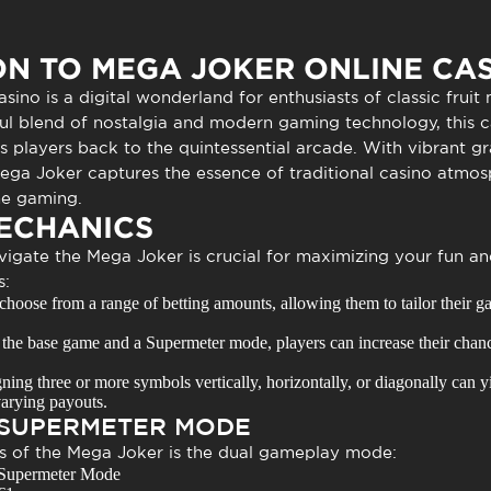
to presencial
Estacionamento
 frequentes
Mais serviços
N TO MEGA JOKER ONLINE CA
Quem somos
asino
is a digital wonderland for enthusiasts of classic fruit
Loja
htful blend of nostalgia and modern gaming technology, this 
s players back to the quintessential arcade. With vibrant g
ega Joker
captures the essence of traditional casino atmos
ne gaming.
ECHANICS
vigate the
Mega Joker
is crucial for maximizing your fun a
s:
choose from a range of betting amounts, allowing them to tailor their g
the base game and a Supermeter mode, players can increase their chanc
ning three or more symbols vertically, horizontally, or diagonally can y
varying payouts.
 SUPERMETER MODE
s of the
Mega Joker
is the dual gameplay mode:
Supermeter Mode