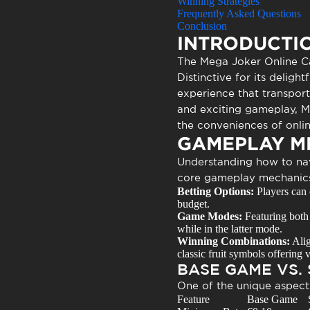
Winning Strategies
Atendimen
Frequently Asked Questions
Perguntas
Conclusion
INTRODUCTIO
The
Mega Joker Online C
Distinctive for its delig
experience that transport
and exciting gameplay,
M
the conveniences of onli
GAMEPLAY M
Understanding how to na
core gameplay mechanic
Betting Options:
Players can 
budget.
Game Modes:
Featuring both 
while in the latter mode.
Winning Combinations:
Alig
classic fruit symbols offering 
BASE GAME VS.
One of the unique aspect
Feature
Base Game