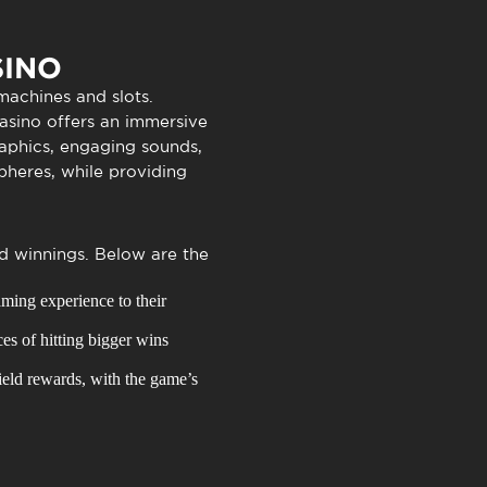
TimeOut Cascais
SINO
 machines and slots.
casino offers an immersive
raphics, engaging sounds,
pheres, while providing
nd winnings. Below are the
aming experience to their
es of hitting bigger wins
ield rewards, with the game’s