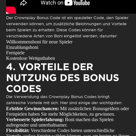
Der
Crownplay Bonus Code
ist ein spezieller Code, den Spieler
verwenden können, um zusätzliche Belohnungen und Vorteile
beim Spielen zu erhalten. Diese Codes können für
verschiedene Arten von Boni eingelöst werden, darunter:
Willkommensboni für neue Spieler
Einzahlungsboni
Freispiele
Kostenlose Wettguthaben
4. VORTEILE DER
NUTZUNG DES BONUS
CODES
Die Verwendung des
Crownplay Bonus Codes
bringt
zahlreiche Vorteile mit sich. Hier sind einige der wichtigsten:
Erhöhte Gewinnchancen:
Mit zusätzlichen Bonusgeldern oder
Freispielen haben Sie mehr Möglichkeiten, zu gewinnen.
Verbesserte Spielerfahrung:
Boni machen das Spielen
aufregender und unterhaltsamer.
Flexibilität:
Verschiedene Codes bieten unterschiedliche
Vorteile, sodass Spieler wählen können, was am besten zu ihrem