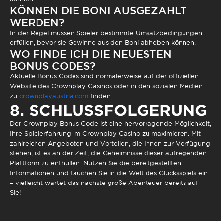
KÖNNEN DIE BONI AUSGEZAHLT
WERDEN?
In der Regel müssen Spieler bestimmte Umsatzbedingungen
erfüllen, bevor sie Gewinne aus den Boni abheben können.
WO FINDE ICH DIE NEUESTEN
BONUS CODES?
Aktuelle Bonus Codes sind normalerweise auf der offiziellen
Website des Crownplay Casinos oder in den sozialen Medien
zu
crownplayaustria.com
finden.
8. SCHLUSSFOLGERUNG
Der
Crownplay Bonus Code
ist eine hervorragende Möglichkeit,
Ihre Spielerfahrung im Crownplay Casino zu maximieren. Mit
zahlreichen Angeboten und Vorteilen, die Ihnen zur Verfügung
stehen, ist es an der Zeit, die Geheimnisse dieser aufregenden
Plattform zu enthüllen. Nutzen Sie die bereitgestellten
Informationen und tauchen Sie in die Welt des Glücksspiels ein
– vielleicht wartet das nächste große Abenteuer bereits auf
Sie!