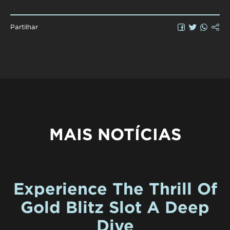
Partilhar
MAIS NOTÍCIAS
Experience The Thrill Of
Gold Blitz Slot A Deep
Dive