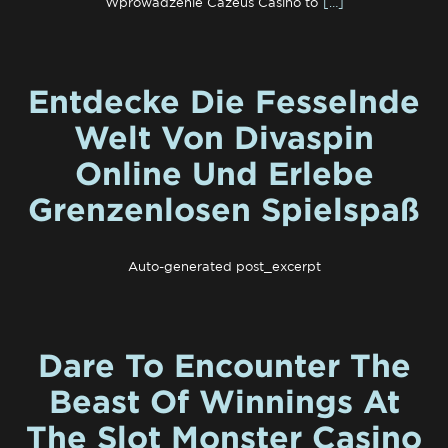
Wprowadzenie Cazeus Casino to
[…]
Entdecke Die Fesselnde
Welt Von Divaspin
Online Und Erlebe
Grenzenlosen Spielspaß
Auto-generated post_excerpt
Dare To Encounter The
Beast Of Winnings At
The Slot Monster Casino