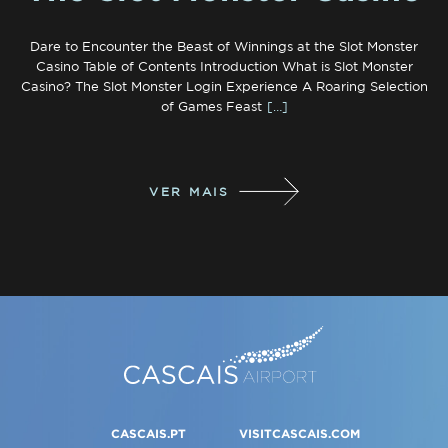
Dare to Encounter the Beast of Winnings at the Slot Monster
Casino Table of Contents Introduction What is Slot Monster
Casino? The Slot Monster Login Experience A Roaring Selection
of Games Feast
[…]
VER MAIS
CASCAIS.PT
VISITCASCAIS.COM