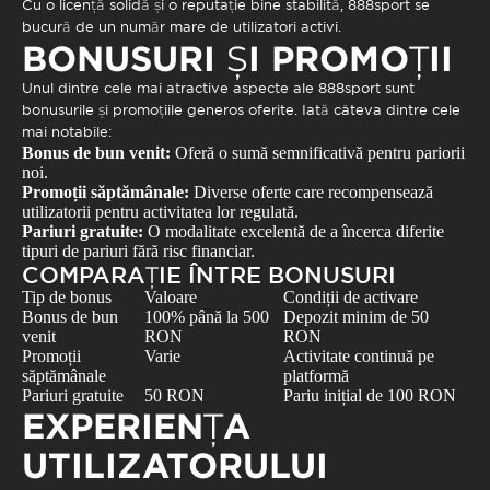
Cu o licență solidă și o reputație bine stabilită, 888sport se
bucură de un număr mare de utilizatori activi.
BONUSURI ȘI PROMOȚII
Unul dintre cele mai atractive aspecte ale
888sport
sunt
bonusurile și promoțiile generos oferite. Iată câteva dintre cele
mai notabile:
Bonus de bun venit:
Oferă o sumă semnificativă pentru pariorii
noi.
Promoții săptămânale:
Diverse oferte care recompensează
utilizatorii pentru activitatea lor regulată.
Pariuri gratuite:
O modalitate excelentă de a încerca diferite
tipuri de pariuri fără risc financiar.
COMPARAȚIE ÎNTRE BONUSURI
Tip de bonus
Valoare
Condiții de activare
Bonus de bun
100% până la 500
Depozit minim de 50
venit
RON
RON
Promoții
Varie
Activitate continuă pe
săptămânale
platformă
Pariuri gratuite
50 RON
Pariu inițial de 100 RON
EXPERIENȚA
UTILIZATORULUI