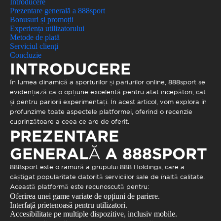
Introducere
Prezentare generală a 888sport
Bonusuri și promoții
Experiența utilizatorului
Metode de plată
Serviciul clienți
Concluzie
INTRODUCERE
În lumea dinamică a sporturilor și pariurilor online,
888sport
se
evidențiază ca o opțiune excelentă pentru atât începători, cât
și pentru pariorii experimentați. În acest articol, vom explora în
profunzime toate aspectele platformei, oferind o
recenzie
cuprinzătoare
a ceea ce are de oferit.
PREZENTARE
GENERALĂ A 888SPORT
888sport este o ramură a grupului 888 Holdings, care a
câștigat popularitate datorită serviciilor sale de înaltă calitate.
Această platformă este recunoscută pentru:
Oferirea unei game variate de opțiuni de pariere.
Interfață prietenoasă pentru utilizatori.
Accesibilitate pe multiple dispozitive, inclusiv mobile.