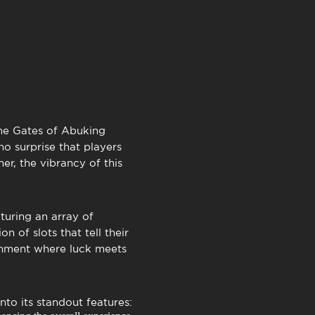
TimeOut Cascais
the
Gates of Abuking
no surprise that players
r, the vibrancy of this
turing an array of
 of slots that tell their
ronment where luck meets
nto its standout features: