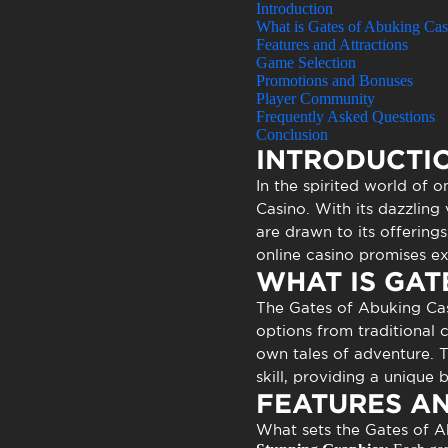
Atendimen
Introduction
What is Gates of Abuking Cas
Perguntas
Features and Attractions
Game Selection
Promotions and Bonuses
Player Community
Frequently Asked Questions
Conclusion
INTRODUCTI
In the spirited world of 
Casino
. With its dazzling
are drawn to its offering
online casino promises ex
WHAT IS GAT
The
Gates of Abuking Ca
options from traditional c
own tales of adventure. T
skill, providing a unique 
FEATURES A
What sets the
Gates of A