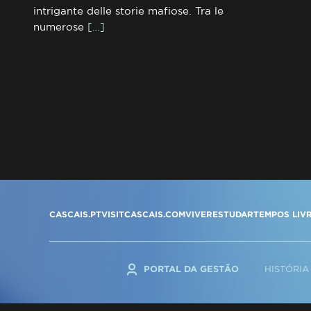
intrigante delle storie mafiose. Tra le
numerose
[…]
CASCAIS.PT
VISITCASCAIS.COM
VIVER
ESTUDAR
TEMPOS LIV
PORTAL DA GESTÃO
HISTÓRIA