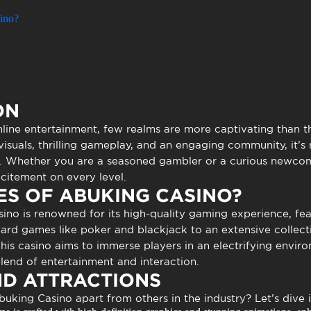
to presencial
Estacionamento
ino?
 frequentes
Mais serviços
Quem somos
Loja
ON
online entertainment, few realms are more captivating than 
 visuals, thrilling gameplay, and an engaging community, it’s 
s. Whether you are a seasoned gambler or a curious newcome
citement on every level.
ES OF ABUKING CASINO?
sino
is renowned for its high-quality gaming experience, fea
ard games like poker and blackjack to an extensive collection
his casino aims to immerse players in an electrifying envi
blend of entertainment and interaction.
ND ATTRACTIONS
buking Casino
apart from others in the industry? Let’s dive i