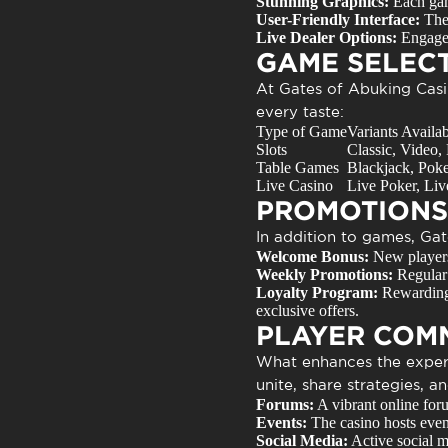
Stunning Graphics:
Each game
User-Friendly Interface:
The 
Live Dealer Options:
Engage i
GAME SELEC
At
Gates of Abuking Cas
every taste:
Type of Game
Variants Availa
Slots
Classic, Video,
Table Games
Blackjack, Poke
Live Casino
Live Poker, Liv
PROMOTIONS
In addition to games,
Gat
Welcome Bonus:
New players 
Weekly Promotions:
Regular 
Loyalty Program:
Rewarding 
exclusive offers.
PLAYER COM
What enhances the exper
unite, share strategies, a
Forums:
A vibrant online foru
Events:
The casino hosts event
Social Media:
Active social 