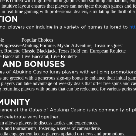
 is crafted with high-definition graphics and stunning animations, enh
intuitive layout ensures that players can navigate through games and fea
n real-time gaming with professional dealers, simulating the thrill of a
TION
ino
, players can indulge in a variety of games tailored to
ht
ble
Popular Choices
 Progressive
Abuking Fortune, Mystic Adventure, Treasure Quest
r, Roulette
Classic Blackjack, Texas Hold’em, European Roulette
e Baccarat
Live Baccarat, Live Roulette
 AND BONUSES
es of Abuking Casino
lures players with enticing promotions
are greeted with a generous sign-up bonus to enhance their initial ga
players can take advantage of weekly deals that offer free spins and ca
returning players with points that can be redeemed for various perks s
MUNITY
ience at the
Gates of Abuking Casino
is its community of pl
nd celebrate wins together:
m allows players to discuss tactics and experiences.
s and tournaments, fostering a sense of camaraderie.
media engagement keeps players updated on news and promotions.