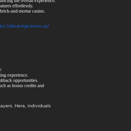
ancing the overall experience.
tures effortlessly.
 brick-and-mortar casino.
tps://abukingcasino.us/
:
ming experience.
shback opportunities.
uch as bonus credits and
ayers. Here, individuals