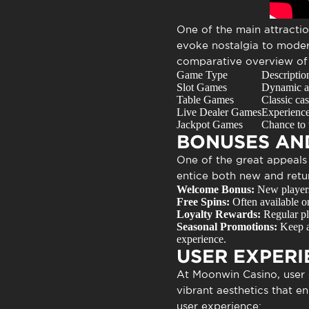
One of the main attracti
evoke nostalgia to modern
comparative overview of t
Game Type
Descriptio
Slot Games
Dynamic and
Table Games
Classic cas
Live Dealer Games
Experience 
Jackpot Games
Chance to 
BONUSES AN
One of the great appeals
entice both new and retu
Welcome Bonus:
New players 
Free Spins:
Often available on
Loyalty Rewards:
Regular pla
Seasonal Promotions:
Keep an
experience.
USER EXPERI
At
Moonwin Casino
, user
vibrant aesthetics that e
user experience: