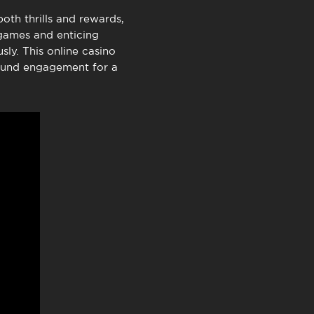
TimeOut Cascais
oth thrills and rewards,
 games and enticing
sly. This online casino
found engagement for a