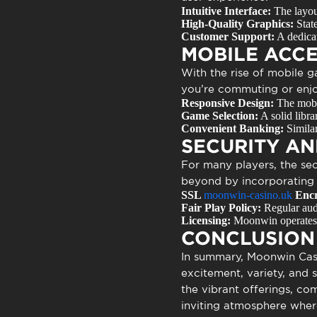
Intuitive Interface:
The layout
High-Quality Graphics:
State
Customer Support:
A dedicat
MOBILE ACC
With the rise of mobile 
you’re commuting or enjo
Responsive Design:
The mobil
Game Selection:
A solid libra
Convenient Banking:
Similar
SECURITY AN
For many players, the sec
beyond by incorporating
SSL
moonwin-casino.uk
Encr
Fair Play Policy:
Regular audi
Licensing:
Moonwin operates un
CONCLUSION
In summary,
Moonwin Cas
excitement, variety, and 
the vibrant offerings, c
inviting atmosphere wher