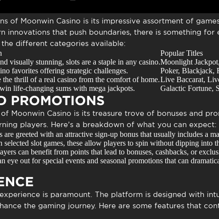
ons of
Moonwin Casino
is its impressive assortment of games.
 innovations that push boundaries, there is something for 
he different categories available:
n
Popular Titles
 visually stunning, slots are a staple in any casino.
Moonlight Jackpot
ino favorites offering strategic challenges.
Poker, Blackjack, 
the thrill of a real casino from the comfort of home.
Live Baccarat, Liv
win life-changing sums with mega jackpots.
Galactic Fortune, 
D PROMOTIONS
 of
Moonwin Casino
is its treasure trove of bonuses and pr
rning players. Here’s a breakdown of what you can expect:
are greeted with an attractive sign-up bonus that usually includes a mat
 selected slot games, these allow players to spin without dipping into t
yers can benefit from points that lead to bonuses, cashbacks, or exclusi
 eye out for special events and seasonal promotions that can dramati
ENCE
 experience is paramount. The platform is designed with int
nhance the gaming journey. Here are some features that cont