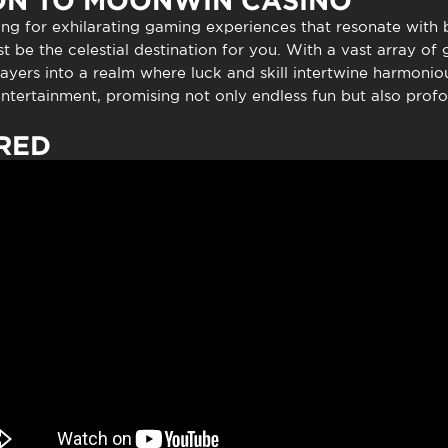
ON TO MOONWIN CASINO
to presencial
Estacionamento
ning for exhilarating gaming experiences that resonate with b
 frequentes
Mais serviços
t be the celestial destination for you. With a vast array of
Quem somos
ayers into a realm where luck and skill intertwine harmoniou
Loja
entertainment, promising not only endless fun but also pro
RED