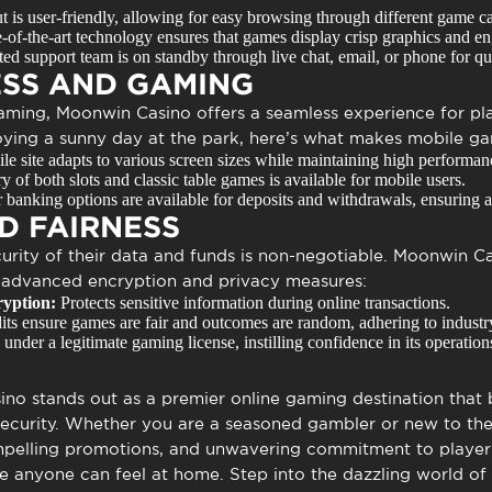
 is user-friendly, allowing for easy browsing through different game ca
-of-the-art technology ensures that games display crisp graphics and e
ed support team is on standby through live chat, email, or phone for qu
ESS AND GAMING
gaming,
Moonwin Casino
offers a seamless experience for pl
ying a sunny day at the park, here’s what makes mobile ga
e site adapts to various screen sizes while maintaining high performan
ry of both slots and classic table games is available for mobile users.
 banking options are available for deposits and withdrawals, ensuring a
D FAIRNESS
urity of their data and funds is non-negotiable.
Moonwin Ca
 advanced encryption and privacy measures:
yption:
Protects sensitive information during online transactions.
ts ensure games are fair and outcomes are random, adhering to industr
der a legitimate gaming license, instilling confidence in its operation
ino
stands out as a premier online gaming destination that b
security. Whether you are a seasoned gambler or new to the
ompelling promotions, and unwavering commitment to player 
e anyone can feel at home. Step into the dazzling world of