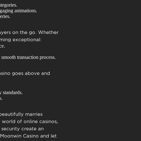
tegories.
ngaging animations.
eries.
ayers on the go. Whether
ming exceptional:
ce.
 smooth transaction process.
sino
goes above and
y standards.
s.
eautifully marries
 world of online casinos,
security create an
Moonwin Casino
and let