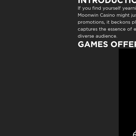
INTRODUCTI
Atendimen
If you find yourself year
Perguntas
Moonwin Casino
might jus
promotions, it beckons pl
captures the essence of 
diverse audience.
GAMES OFFE