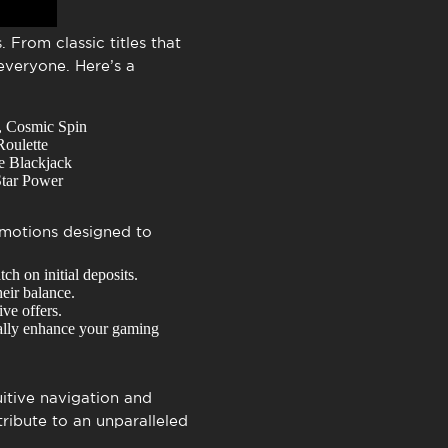
 From classic titles that
everyone. Here’s a
, Cosmic Spin
Roulette
e Blackjack
Star Power
omotions designed to
ch on initial deposits.
heir balance.
ve offers.
cally enhance your gaming
uitive navigation and
ribute to an unparalleled