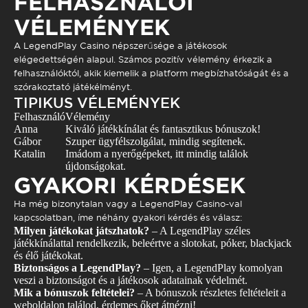
FELHASZNÁLÓI
VÉLEMÉNYEK
A LegendPlay Casino népszerűsége a játékosok
elégedettségén alapul. Számos pozitív vélemény érkezik a
felhasználóktól, akik kiemelik a platform megbízhatóságát és a
szórakoztató játékélményt.
TIPIKUS VÉLEMÉNYEK
Felhasználó
Vélemény
Anna
Kiváló játékkínálat és fantasztikus bónuszok!
Gábor
Szuper ügyfélszolgálat, mindig segítenek.
Katalin
Imádom a nyerőgépeket, itt mindig találok
újdonságokat.
GYAKORI KÉRDÉSEK
Ha még bizonytalan vagy a LegendPlay Casino-val
kapcsolatban, íme néhány gyakori kérdés és válasz:
Milyen játékokat játszhatok?
– A LegendPlay széles
játékkínálattal rendelkezik, beleértve a slotokat, póker, blackjack
és élő játékokat.
Biztonságos a LegendPlay?
– Igen, a LegendPlay komolyan
veszi a biztonságot és a játékosok adatainak védelmét.
Mik a bónuszok feltételei?
– A bónuszok részletes feltételeit a
weboldalon találod, érdemes őket átnézni!