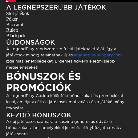
A LEGNÉPSZERŰBB JÁTÉKOK
Slot játékok
Póker
Baccarat
Rulett
Blackjack
ÚJDONSÁGOK
A LegendPlay rendszeresen frissíti játékpalettáját, így a
játékosok mindig találhatnak új és
legendplayhungary.com
izgalmas lehetőségeket. Érdemes figyelni a legfrissebb
megjelenéseket!
BÓNUSZOK ÉS
PROMÓCIÓK
A LegendPlay Casino különféle bónuszokat és promóciókat
kínál, amelyek célja a játékosok motiválása és a játékélmény
fokozása.
KEZDŐ BÓNUSZOK
Az új játékosok számára a kaszinó generózus üdvözlő
bónuszokat ajánl, amelyekkel jelentős előnyhöz juthatnak a
játék során.