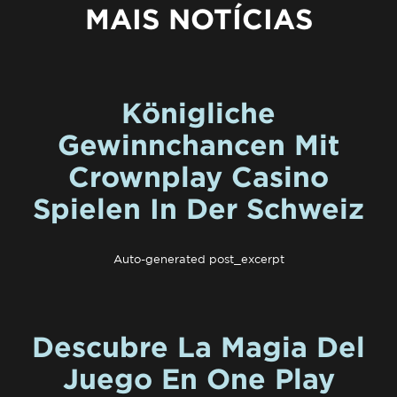
MAIS NOTÍCIAS
Königliche
Gewinnchancen Mit
Crownplay Casino
Spielen In Der Schweiz
Auto-generated post_excerpt
Descubre La Magia Del
Juego En One Play