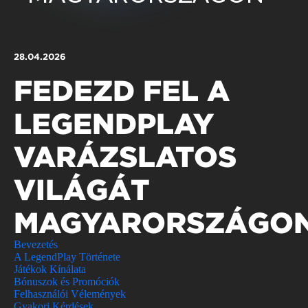
Qualidade de vida
Reabilitação urbana
TEMPOS LIVRES
Sociedade & Educação
Urbanismo
MOBILIDADE
28.04.2026
FEDEZD FEL A
INVESTIR EM CASCAIS
LEGENDPLAY
SERVIÇOS
VARÁZSLATOS
MAPA DO PORTAL
VILÁGÁT
MAGYARORSZÁGO
Bevezetés
A LegendPlay Története
Játékok Kínálata
Bónuszok és Promóciók
Felhasználói Vélemények
Gyakori Kérdések