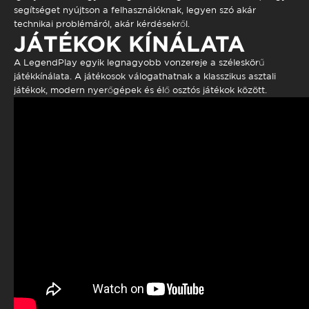
segítséget nyújtson a felhasználóknak, legyen szó akár
technikai problémáról, akár kérdésekről.
JÁTÉKOK KÍNÁLATA
A LegendPlay egyik legnagyobb vonzereje a széleskörű
játékkínálata. A játékosok válogathatnak a klasszikus asztali
játékok, modern nyerőgépek és élő osztós játékok között.