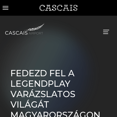
Português
CASCAIS.PT
CASCAIS
SOBRE CASCAIS:
GOVERNO LOCAL:
História
FREGUESIAS:
Assembleia Municipal
Gastronomia
EMPRESAS MUNICIPAIS:
FEDEZD FEL A
Alcabideche
Câmara Municipal
FACTOS E NÚMEROS:
Cascais Ambiente
Brasão de Cascais
LEGENDPLAY
Carcavelos e Parede
COMUNICAÇÃO:
Ambiente & Energia
Gestão administrativa e financeira
Cascais Dinâmica
Arquivo Historico
Jornal C
VIVER
Cascais e Estoril
VARÁZSLATOS
Economia & Inovação
Projetos Cofinanciados
Cascais Envolvente
Recursos educativos - história e património
Agenda do executivo
S. Domingos de Rana
Governação
VISITAR
VILÁGÁT
Transparência Municipal
Cascais Próxima
Mobilidade
Planeamento Estratégico
MAGYARORSZÁGON
ESTUDAR