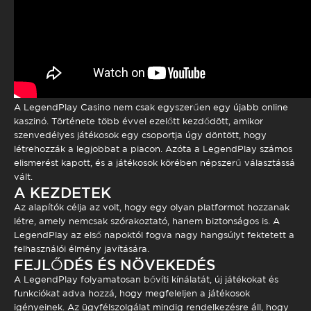
A LegendPlay Casino nem csak egyszerűen egy újabb online
kaszinó. Története több évvel ezelőtt kezdődött, amikor
szenvedélyes játékosok egy csoportja úgy döntött, hogy
létrehozzák a legjobbat a piacon. Azóta a LegendPlay számos
elismerést kapott, és a játékosok körében népszerű választássá
vált.
A KEZDETEK
Az alapítók célja az volt, hogy egy olyan platformot hozzanak
létre, amely nemcsak szórakoztató, hanem biztonságos is. A
LegendPlay
az első napoktól fogva nagy hangsúlyt fektetett a
felhasználói élmény javítására.
FEJLŐDÉS ÉS NÖVEKEDÉS
A LegendPlay folyamatosan bővíti kínálatát, új játékokat és
funkciókat adva hozzá, hogy megfeleljen a játékosok
igényeinek. Az ügyfélszolgálat mindig rendelkezésre áll, hogy