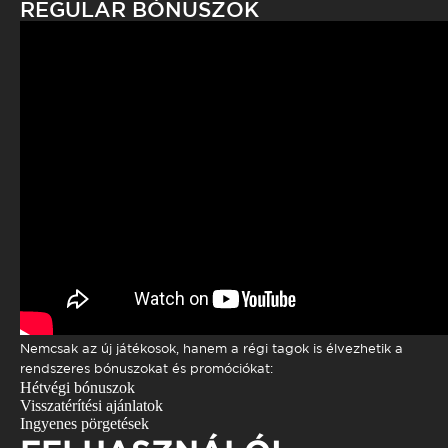
REGULAR BÓNUSZOK
Nemcsak az új játékosok, hanem a régi tagok is élvezhetik a
rendszeres bónuszokat és promóciókat:
Hétvégi bónuszok
Visszatérítési ajánlatok
Ingyenes pörgetések