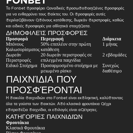
FONBET
Το Fonbet προσφέρει μοναδικές
προσωποποιημένες προσφορές
για να ενθαρρύνει τους παίκτες του. Οι προσφορές αυτές
περιλαμβάνουν μπόνους κατάθεσης, δωρεάν περιστροφές, καθώς
και ειδικές προσφορές για αθλητικά στοιχήματα.
ΔΗΜΟΦΙΛΕΊΣ ΠΡΟΣΦΟΡΈΣ
Προσφορά
Περιγραφή
Διάρκεια
Μπόνους
50% επιπλέον στην πρώτη
1 μήνας
Καλωσορίσματος
κατάθεση
Δωρεάν
20 δωρεάν περιστροφές σε
2 εβδομάδες
Περιστροφές
επιλεγμένα παιχνίδια
Ειδικό Στοίχημα
Προσαρμοσμένο στοίχημα με
Συνεχώς
μειωμένο ρίσκο
διαθέσιμο
ΠΑΙΧΝΊΔΙΑ ΠΟΥ
ΠΡΟΣΦΈΡΟΝΤΑΙ
Η ποικιλία παιχνιδιών στο Fonbet είναι εκπληκτική, καλύπτοντας
όλα τα γούστα των παικτών. Από κλασικά φρουτάκια μέχρι
επιτραπέζια παιχνίδια, οι επιλογές είναι αμέτρητες.
ΚΑΤΗΓΟΡΊΕΣ ΠΑΙΧΝΙΔΙΏΝ
Φρουτάκια
Κλασικά Φρουτάκια