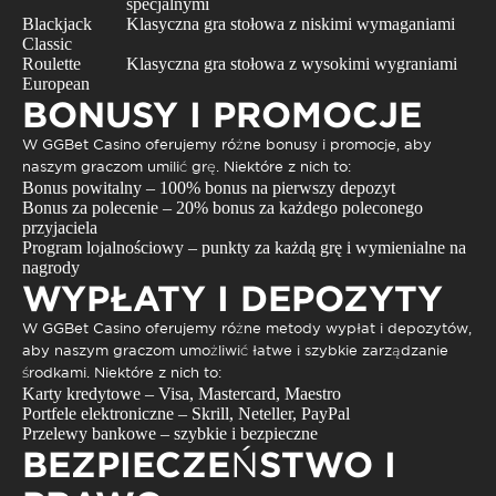
specjalnymi
Blackjack
Klasyczna gra stołowa z niskimi wymaganiami
Classic
Roulette
Klasyczna gra stołowa z wysokimi wygraniami
European
BONUSY I PROMOCJE
W GGBet Casino oferujemy różne bonusy i promocje, aby
naszym graczom umilić grę. Niektóre z nich to:
Bonus powitalny
– 100% bonus na pierwszy depozyt
Bonus za polecenie
– 20% bonus za każdego poleconego
przyjaciela
Program lojalnościowy
– punkty za każdą grę i wymienialne na
nagrody
WYPŁATY I DEPOZYTY
W GGBet Casino oferujemy różne metody wypłat i depozytów,
aby naszym graczom umożliwić łatwe i szybkie zarządzanie
środkami. Niektóre z nich to:
Karty kredytowe
– Visa, Mastercard, Maestro
Portfele elektroniczne
– Skrill, Neteller, PayPal
Przelewy bankowe
– szybkie i bezpieczne
BEZPIECZEŃSTWO I