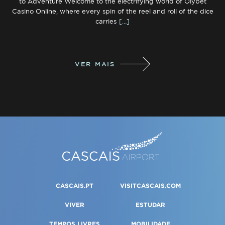
to Adventure Welcome to the electrifying world of Olybet
Casino Online, where every spin of the reel and roll of the dice
carries
[…]
VER MAIS
CASCAIS.PT
VISITCASCAIS.COM
VIVER
ESTUDAR
TEMPOS LIVRES
MOBILIDADE