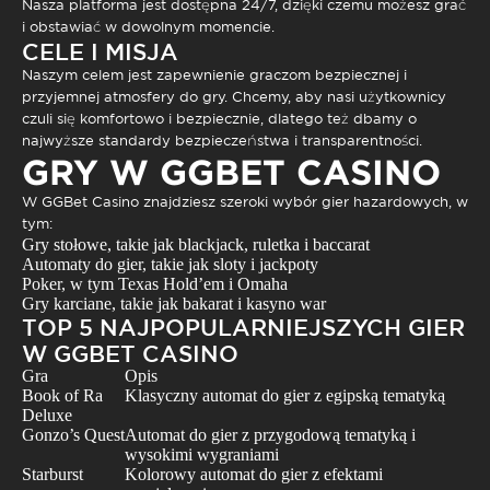
Nasza platforma jest dostępna 24/7, dzięki czemu możesz grać
i obstawiać w dowolnym momencie.
CELE I MISJA
Naszym celem jest zapewnienie graczom bezpiecznej i
przyjemnej atmosfery do gry. Chcemy, aby nasi użytkownicy
czuli się komfortowo i bezpiecznie, dlatego też dbamy o
najwyższe standardy bezpieczeństwa i transparentności.
GRY W GGBET CASINO
W GGBet Casino znajdziesz szeroki wybór gier hazardowych, w
tym:
Gry stołowe
, takie jak blackjack, ruletka i baccarat
Automaty do gier
, takie jak sloty i jackpoty
Poker
, w tym Texas Hold’em i Omaha
Gry karciane
, takie jak bakarat i kasyno war
TOP 5 NAJPOPULARNIEJSZYCH GIER
W GGBET CASINO
Gra
Opis
Book of Ra
Klasyczny automat do gier z egipską tematyką
Deluxe
Gonzo’s Quest
Automat do gier z przygodową tematyką i
wysokimi wygraniami
Starburst
Kolorowy automat do gier z efektami