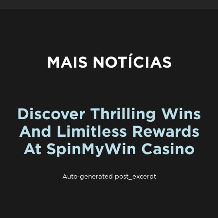
MAIS NOTÍCIAS
Discover Thrilling Wins
And Limitless Rewards
At SpinMyWin Casino
Auto-generated post_excerpt