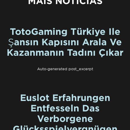
MAIS NOTÍCIAS
TotoGaming Türkiye Ile
Şansın Kapısını Arala Ve
Kazanmanın Tadını Çıkar
Auto-generated post_excerpt
Euslot Erfahrungen
Entfesseln Das
Verborgene
Glücksspielvergnügen