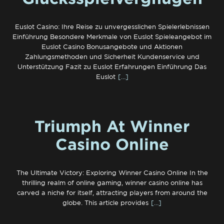
Euslot Casino: Ihre Reise zu unvergesslichen Spielerlebnissen
Einführung Besondere Merkmale von Euslot Spieleangebot im
Euslot Casino Bonusangebote und Aktionen
Zahlungsmethoden und Sicherheit Kundenservice und
Unterstützung Fazit zu Euslot Erfahrungen Einführung Das
Euslot
[…]
Triumph At Winner
Casino Online
The Ultimate Victory: Exploring Winner Casino Online In the
thrilling realm of online gaming, winner casino online has
carved a niche for itself, attracting players from around the
globe. This article provides
[…]