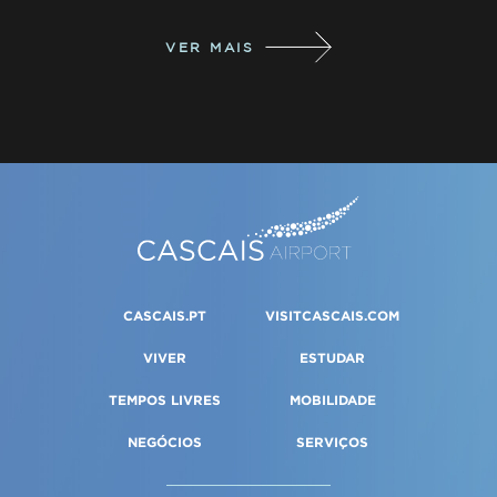
VER MAIS
CASCAIS.PT
VISITCASCAIS.COM
VIVER
ESTUDAR
TEMPOS LIVRES
MOBILIDADE
NEGÓCIOS
SERVIÇOS