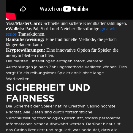
Visa/MasterCard:
Schnelle und sichere Kreditkartenzahlungen.
eWallets:
PayPal, Skrill und Neteller für sofortige
greatwin
seriös
Transaktionen.
Banküberweisung:
Eine traditionelle Methode, die jedoch
länger dauern kann.
Kryptowährungen:
Eine innovative Option für Spieler, die
anonym bleiben möchten.
Die meisten Einzahlungen erfolgen sofort, während
Auszahlungen je nach Zahlungsmethode variieren können. Dies
sorgt für ein reibungsloses Spielerlebnis ohne lange
Wartezeiten.
SICHERHEIT UND
FAIRNESS
Die Sicherheit der Spieler hat im
Greatwin Casino
höchste
Priorität. Alle Daten sind durch fortschrittliche
Verschlüsselungstechnologien geschützt, sodass persönliche
Informationen sicher aufbewahrt werden. Darüber hinaus ist
das Casino lizenziert und reguliert, was bedeutet, dass alle