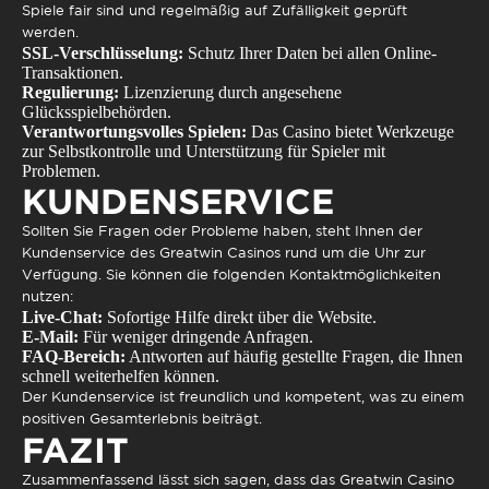
Spiele fair sind und regelmäßig auf Zufälligkeit geprüft
werden.
SSL-Verschlüsselung:
Schutz Ihrer Daten bei allen Online-
Transaktionen.
Regulierung:
Lizenzierung durch angesehene
Glücksspielbehörden.
Verantwortungsvolles Spielen:
Das Casino bietet Werkzeuge
zur Selbstkontrolle und Unterstützung für Spieler mit
Problemen.
KUNDENSERVICE
Sollten Sie Fragen oder Probleme haben, steht Ihnen der
Kundenservice des
Greatwin Casinos
rund um die Uhr zur
Verfügung. Sie können die folgenden Kontaktmöglichkeiten
nutzen:
Live-Chat:
Sofortige Hilfe direkt über die Website.
E-Mail:
Für weniger dringende Anfragen.
FAQ-Bereich:
Antworten auf häufig gestellte Fragen, die Ihnen
schnell weiterhelfen können.
Der Kundenservice ist freundlich und kompetent, was zu einem
positiven Gesamterlebnis beiträgt.
FAZIT
Zusammenfassend lässt sich sagen, dass das
Greatwin Casino