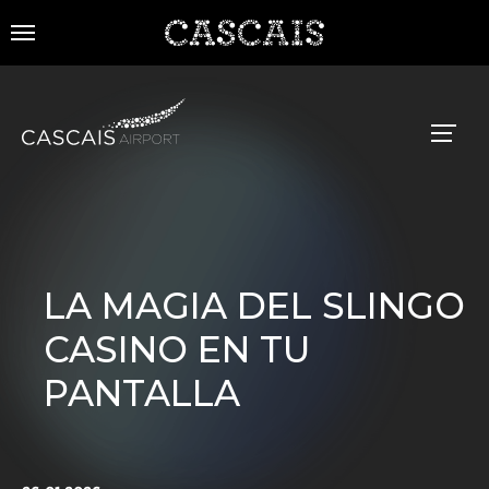
Português
CASCAIS.PT
CASCAIS
SOBRE CASCAIS:
GOVERNO LOCAL:
História
FREGUESIAS:
Assembleia Municipal
Gastronomia
EMPRESAS MUNICIPAIS:
LA MAGIA DEL SLINGO
Alcabideche
Câmara Municipal
FACTOS E NÚMEROS:
Cascais Ambiente
Brasão de Cascais
CASINO EN TU
Carcavelos e Parede
COMUNICAÇÃO:
Ambiente & Energia
Gestão administrativa e financeira
Cascais Dinâmica
Arquivo Historico
Jornal C
VIVER
Cascais e Estoril
PANTALLA
Economia & Inovação
Projetos Cofinanciados
Cascais Envolvente
Recursos educativos - história e património
Agenda do executivo
S. Domingos de Rana
Governação
VISITAR
Transparência Municipal
Cascais Próxima
Mobilidade
Planeamento Estratégico
ESTUDAR