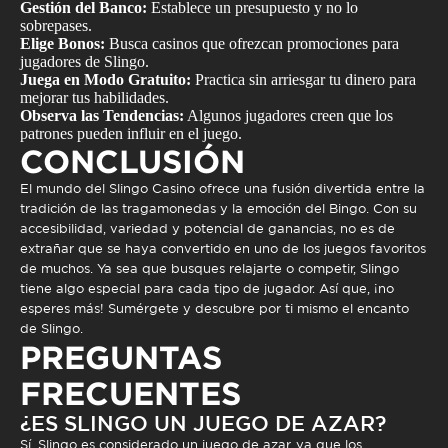
Gestión del Banco:
Establece un presupuesto y no lo
sobrepases.
Elige Bonos:
Busca casinos que ofrezcan promociones para
jugadores de Slingo.
Juega en Modo Gratuito:
Practica sin arriesgar tu dinero para
mejorar tus habilidades.
Observa las Tendencias:
Algunos jugadores creen que los
patrones pueden influir en el juego.
CONCLUSIÓN
El mundo del
Slingo Casino
ofrece una fusión divertida entre la
tradición de las tragamonedas y la emoción del Bingo. Con su
accesibilidad, variedad y potencial de ganancias, no es de
extrañar que se haya convertido en uno de los juegos favoritos
de muchos. Ya sea que busques relajarte o competir, Slingo
tiene algo especial para cada tipo de jugador. Así que, ¡no
esperes más! Sumérgete y descubre por ti mismo el encanto
de Slingo.
PREGUNTAS
FRECUENTES
¿ES SLINGO UN JUEGO DE AZAR?
Sí, Slingo es considerado un juego de azar, ya que los