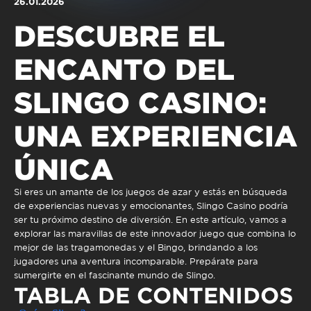
26.01.2026
Qualidade de vida
Reabilitação urbana
TEMPOS LIVRES
DESCUBRE EL
Sociedade & Educação
Urbanismo
MOBILIDADE
ENCANTO DEL
INVESTIR EM CASCAIS
SLINGO CASINO:
SERVIÇOS
UNA EXPERIENCIA
ÚNICA
MAPA DO PORTAL
Si eres un amante de los juegos de azar y estás en búsqueda
de experiencias nuevas y emocionantes,
Slingo Casino
podría
ser tu próximo destino de diversión. En este artículo, vamos a
explorar las maravillas de este innovador juego que combina lo
mejor de las tragamonedas y el Bingo, brindando a los
jugadores una aventura incomparable. Prepárate para
sumergirte en el fascinante mundo de Slingo.
TABLA DE CONTENIDOS