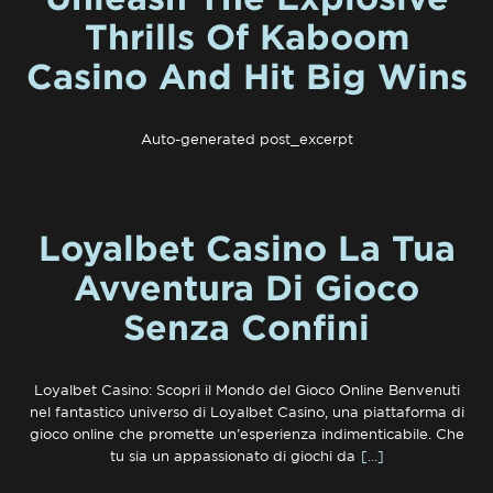
Thrills Of Kaboom
Casino And Hit Big Wins
Auto-generated post_excerpt
Loyalbet Casino La Tua
Avventura Di Gioco
Senza Confini
Loyalbet Casino: Scopri il Mondo del Gioco Online Benvenuti
nel fantastico universo di Loyalbet Casino, una piattaforma di
gioco online che promette un’esperienza indimenticabile. Che
tu sia un appassionato di giochi da
[…]