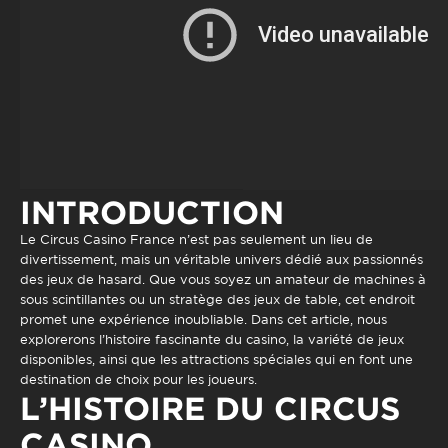
INTRODUCTION
Le
Circus Casino France
n’est pas seulement un lieu de
divertissement, mais un véritable univers dédié aux passionnés
des jeux de hasard. Que vous soyez un amateur de machines à
sous scintillantes ou un stratège des jeux de table, cet endroit
promet une expérience inoubliable. Dans cet article, nous
explorerons l’histoire fascinante du casino, la variété de jeux
disponibles, ainsi que les attractions spéciales qui en font une
destination de choix pour les joueurs.
L’HISTOIRE DU CIRCUS
CASINO