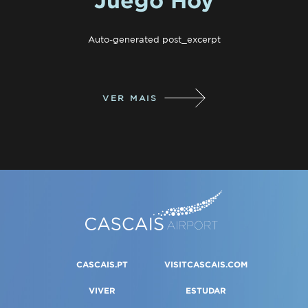
Juego Hoy
Auto-generated post_excerpt
VER MAIS
CASCAIS.PT
VISITCASCAIS.COM
VIVER
ESTUDAR