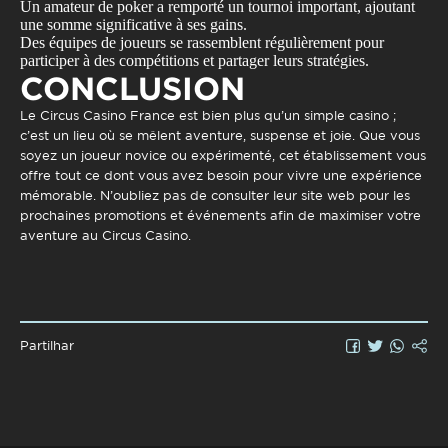
Un amateur de poker a remporté un tournoi important, ajoutant
une somme significative à ses gains.
Des équipes de joueurs se rassemblent régulièrement pour
participer à des compétitions et partager leurs stratégies.
CONCLUSION
Le
Circus Casino France
est bien plus qu’un simple casino ;
c’est un lieu où se mêlent aventure, suspense et joie. Que vous
soyez un joueur novice ou expérimenté, cet établissement vous
offre tout ce dont vous avez besoin pour vivre une expérience
mémorable. N’oubliez pas de consulter leur site web pour les
prochaines promotions et événements afin de maximiser votre
aventure au Circus Casino.
Partilhar