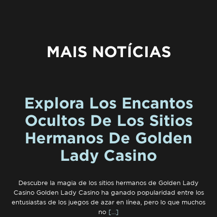
MAIS NOTÍCIAS
Explora Los Encantos
Ocultos De Los Sitios
Hermanos De Golden
Lady Casino
Descubre la magia de los sitios hermanos de Golden Lady
Casino Golden Lady Casino ha ganado popularidad entre los
entusiastas de los juegos de azar en línea, pero lo que muchos
no
[…]