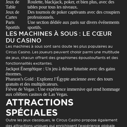
Jeux de
Roulette, blackjack, poker, et bien plus, avec des
Table
tables pour tous les niveaux.
Jeux de
Des tournois de poker captivants avec des croupiers
Cartes
professionnels.
Paris
Une section dédiée aux paris sur divers événements
Sportifs
sportifs.
LES MACHINES À SOUS : LE CŒUR
DU CASINO
Les machines à sous sont sans doute les plus populaires au
Circus Casino. Les joueurs peuvent choisir parmi une multitude
de jeux, chacun offrant des graphismes époustouflants et des
fonctionnalités excitantes.
Jackpot Énergétique
: Un jeu à thème futuriste avec des gains
énormes.
Pharaon’s Gold
: Explorez l’Égypte ancienne avec des tours
gratuits et des multiplicateurs.
Fièvre de Vegas
: Une expérience immersive qui rend hommage
aux célèbres casinos de Las Vegas.
ATTRACTIONS
SPÉCIALES
Outre les jeux classiques, le Circus Casino propose également
des attractions uniques qui enrichissent l’expérience globale