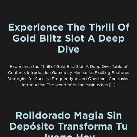
Experience The Thrill Of
Gold Blitz Slot A Deep
Dive
Experience the Thrill of Gold Blitz Slot: A Deep Dive Table of
Contents Introduction Gameplay Mechanics Exciting Features
Strategies for Success Frequently Asked Questions Conclusion
Introduction The world of online casinos has
[…]
Rolldorado Magia Sin
Depósito Transforma Tu