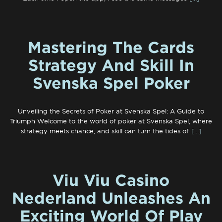
Mastering The Cards
Strategy And Skill In
Svenska Spel Poker
Unveiling the Secrets of Poker at Svenska Spel: A Guide to
Triumph Welcome to the world of poker at Svenska Spel, where
strategy meets chance, and skill can turn the tides of
[…]
Viu Viu Casino
Nederland Unleashes An
Exciting World Of Play