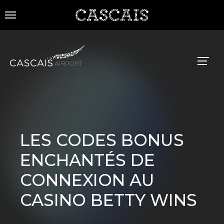
Português
CASCAIS.PT
CASCAIS
SOBRE CASCAIS:
GOVERNO LOCAL:
História
FREGUESIAS:
Assembleia Municipal
Gastronomia
EMPRESAS MUNICIPAIS:
LES CODES BONUS
Alcabideche
Câmara Municipal
FACTOS E NÚMEROS:
Cascais Ambiente
Brasão de Cascais
ENCHANTÉS DE
Carcavelos e Parede
COMUNICAÇÃO:
Ambiente & Energia
Gestão administrativa e financeira
Cascais Dinâmica
Arquivo Historico
Jornal C
VIVER
Cascais e Estoril
CONNEXION AU
Economia & Inovação
Projetos Cofinanciados
Cascais Envolvente
Recursos educativos - história e património
Agenda do executivo
S. Domingos de Rana
Governação
VISITAR
CASINO BETTY WINS
Transparência Municipal
Cascais Próxima
Mobilidade
Planeamento Estratégico
ESTUDAR