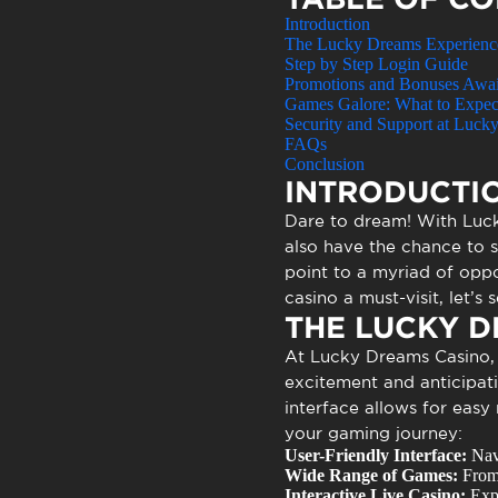
Atendimen
Introduction
Perguntas
The Lucky Dreams Experienc
Step by Step Login Guide
Promotions and Bonuses Awai
Games Galore: What to Expec
Security and Support at Luck
FAQs
Conclusion
INTRODUCTI
Dare to dream! With
Luc
also have the chance to st
point to a myriad of oppo
casino a must-visit, let’s
THE LUCKY D
At
Lucky Dreams Casino
excitement and anticipati
interface allows for easy
your gaming journey:
User-Friendly Interface:
Navi
Wide Range of Games:
From 
Interactive Live Casino:
Expe