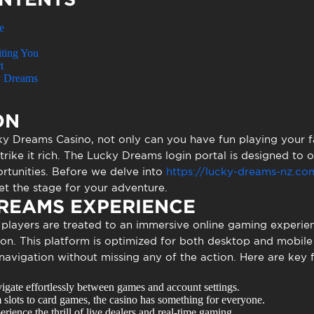
to presencial
Estacionamento
 frequentes
Mais serviços
e
Quem somos
ting You
Loja
t
y Dreams
ON
ky Dreams Casino
, not only can you have fun playing your 
rike it rich. The
Lucky Dreams login
portal is designed to o
rtunities. Before we delve into
https://lucky-dreams-nz.co
 set the stage for your adventure.
REAMS EXPERIENCE
, players are treated to an immersive online gaming experie
on. This platform is optimized for both desktop and mobile u
 navigation without missing any of the action. Here are key
gate effortlessly between games and account settings.
slots to card games, the casino has something for everyone.
rience the thrill of live dealers and real-time gaming.