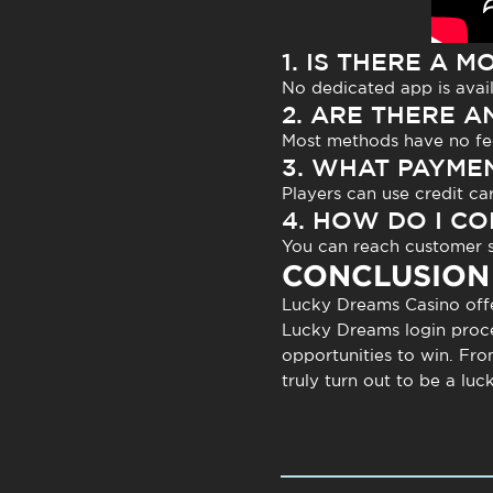
1. IS THERE A 
No dedicated app is avail
2. ARE THERE 
Most methods have no fees
3. WHAT PAYME
Players can use credit ca
4. HOW DO I C
You can reach customer su
CONCLUSION
Lucky Dreams Casino
offe
Lucky Dreams login
proce
opportunities to win. Fro
truly turn out to be a lu