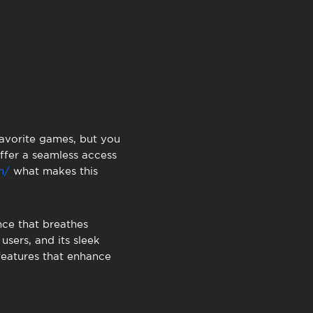
TimeOut Cascais
favorite games, but you
ffer a seamless access
m/
what makes this
nce that breathes
sers, and its sleek
 features that enhance