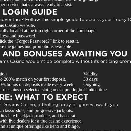
r service that’s always ready to assist.
P LOGIN GUIDE
adventure? Follow this simple guide to access your
Lucky 
s Casino
website.
cally located at the top right corner of the homepage.
ddress and password.
ick the “Forgot Password?” link to reset it.
re the games and promotions available!
 AND BONUSES AWAITING YOU
ams Casino
wouldn’t be complete without its enticing prom
tion
Validity
to 200% match on your first deposit.
30 days
0% bonus on deposits made every week.
Ongoing
 free spins on selected slot games upon login.
Limited time
RE: WHAT TO EXPECT
y Dreams Casino
, a thrilling array of games awaits you:
 classic slots, and progressive jackpots.
tes like blackjack, roulette, and baccarat.
th live dealers for a true casino experience.
nd at unique offerings like keno and bingo.