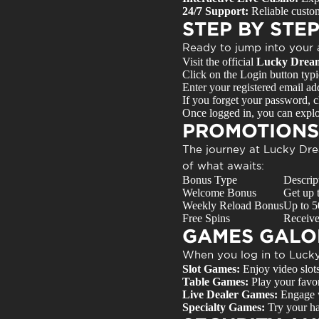
24/7 Support:
Reliable custome
STEP BY STE
Ready to jump into your 
Visit the official
Lucky Dream
Click on the
Login
button typi
Enter your registered email a
If you forget your password, cl
Once logged in, you can explo
PROMOTIONS
The journey at
Lucky Dre
of what awaits:
Bonus Type
Descrip
Welcome Bonus
Get up 
Weekly Reload Bonus
Up to 5
Free Spins
Receive
GAMES GALO
When you log in to
Luck
Slot Games:
Enjoy video slots,
Table Games:
Play your favori
Live Dealer Games:
Engage wi
Specialty Games:
Try your ha