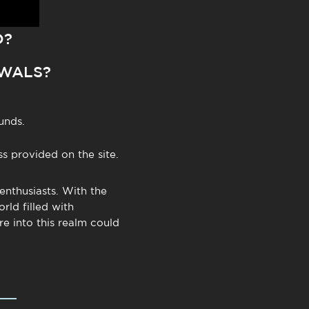
O?
AWALS?
unds.
s provided on the site.
enthusiasts. With the
rld filled with
e into this realm could