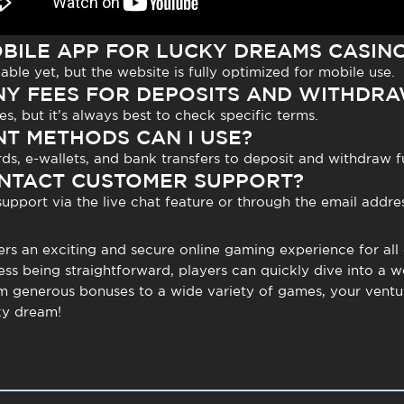
MOBILE APP FOR LUCKY DREAMS CASIN
able yet, but the website is fully optimized for mobile use.
ANY FEES FOR DEPOSITS AND WITHDR
, but it’s always best to check specific terms.
NT METHODS CAN I USE?
rds, e-wallets, and bank transfers to deposit and withdraw f
ONTACT CUSTOMER SUPPORT?
pport via the live chat feature or through the email addres
rs an exciting and secure online gaming experience for all 
ss being straightforward, players can quickly dive into a wo
m generous bonuses to a wide variety of games, your ventur
cky dream!