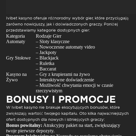
Ivibet kasyno oferuje różnorodny wybór gier, które przyciągają
zarówno nowicjuszy, jak i doświadczonych graczy. Poniżej
przedstawiamy kategorie dostępnych gier:
Kategoria
Rodzaje Gier
Automaty
– Sloty klasyczne
– Nowoczesne automaty video
– Jackpoty
Gry Stołowe
– Blackjack
– Ruletka
– Baccarat
Kasyno na
– Gry z krupierami na żywo
Żywo
– Interaktywne doświadczenie
– Możliwość chwytania emocji w czasie
rzeczywistym
BONUSY I PROMOCJE
W Ivibet kasyno nie brakuje ekscytujących bonusów, które
zwiększają wartość twojego kapitału. Oto kilka najważniejszych
ofert dostępnych dla nowych i istniejących graczy:
Bonus powitalny:
Atrakcyjny pakiet na start, zwiększający
twoje pierwsze depozyty.