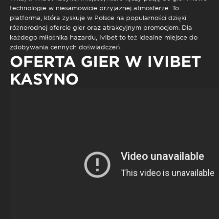
technologie w niesamowicie przyjaznej atmosferze. To
platforma, która zyskuje w Polsce na popularności dzięki
różnorodnej ofercie gier oraz atrakcyjnym promocjom. Dla
każdego miłośnika hazardu, Ivibet to też idealne miejsce do
zdobywania cennych doświadczeń.
OFERTA GIER W IVIBET
KASYNO