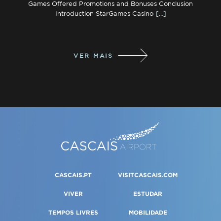
Games Offered Promotions and Bonuses Conclusion
Introduction StarGames Casino
[…]
VER MAIS
CASCAIS.PT
VISITCASCAIS.COM
VIVER
ESTUDAR
TEMPOS LIVRES
MOBILIDADE