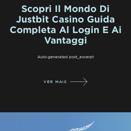
Scopri Il Mondo Di
Justbit Casino Guida
Completa Al Login E Ai
Vantaggi
Auto-generated post_excerpt
VER MAIS