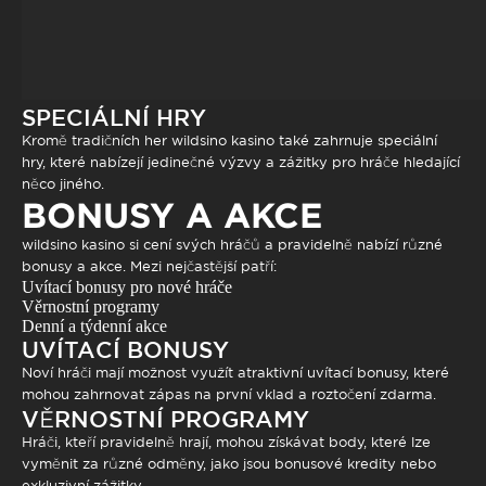
SPECIÁLNÍ HRY
Kromě tradičních her
wildsino kasino
také zahrnuje speciální
hry, které nabízejí jedinečné výzvy a zážitky pro hráče hledající
něco jiného.
BONUSY A AKCE
wildsino kasino si cení svých hráčů a pravidelně nabízí různé
bonusy a akce. Mezi nejčastější patří:
Uvítací bonusy pro nové hráče
Věrnostní programy
Denní a týdenní akce
UVÍTACÍ BONUSY
Noví hráči mají možnost využít atraktivní uvítací bonusy, které
mohou zahrnovat zápas na první vklad a roztočení zdarma.
VĚRNOSTNÍ PROGRAMY
Hráči, kteří pravidelně hrají, mohou získávat body, které lze
vyměnit za různé odměny, jako jsou bonusové kredity nebo
exkluzivní zážitky.