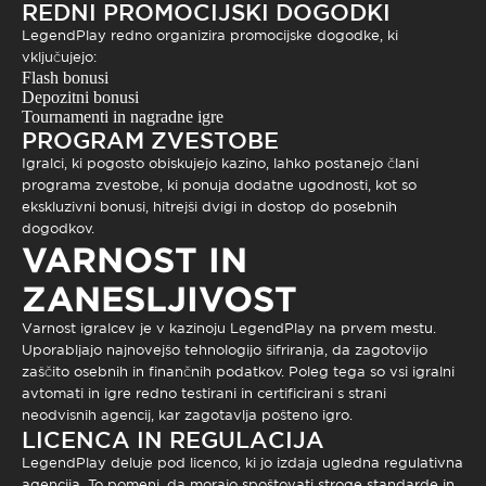
REDNI PROMOCIJSKI DOGODKI
LegendPlay redno organizira promocijske dogodke, ki
vključujejo:
Flash bonusi
Depozitni bonusi
Tournamenti in nagradne igre
PROGRAM ZVESTOBE
Igralci, ki pogosto obiskujejo kazino, lahko postanejo člani
programa zvestobe, ki ponuja dodatne ugodnosti, kot so
ekskluzivni bonusi, hitrejši dvigi in dostop do posebnih
dogodkov.
VARNOST IN
ZANESLJIVOST
Varnost igralcev je v kazinoju LegendPlay na prvem mestu.
Uporabljajo najnovejšo tehnologijo šifriranja, da zagotovijo
zaščito osebnih in finančnih podatkov. Poleg tega so vsi igralni
avtomati in igre redno testirani in certificirani s strani
neodvisnih agencij, kar zagotavlja pošteno igro.
LICENCA IN REGULACIJA
LegendPlay deluje pod licenco, ki jo izdaja ugledna regulativna
agencija. To pomeni, da morajo spoštovati stroge standarde in