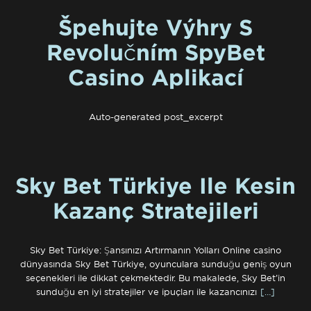
Špehujte Výhry S
Revolučním SpyBet
Casino Aplikací
Auto-generated post_excerpt
Sky Bet Türkiye Ile Kesin
Kazanç Stratejileri
Sky Bet Türkiye: Şansınızı Artırmanın Yolları Online casino
dünyasında Sky Bet Türkiye, oyunculara sunduğu geniş oyun
seçenekleri ile dikkat çekmektedir. Bu makalede, Sky Bet’in
sunduğu en iyi stratejiler ve ipuçları ile kazancınızı
[…]