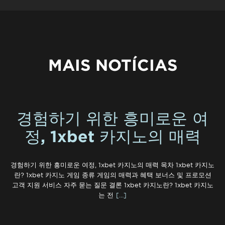
MAIS NOTÍCIAS
경험하기 위한 흥미로운 여
정, 1xbet 카지노의 매력
경험하기 위한 흥미로운 여정, 1xbet 카지노의 매력 목차 1xbet 카지노
란? 1xbet 카지노 게임 종류 게임의 매력과 혜택 보너스 및 프로모션
고객 지원 서비스 자주 묻는 질문 결론 1xbet 카지노란? 1xbet 카지노
는 전
[…]