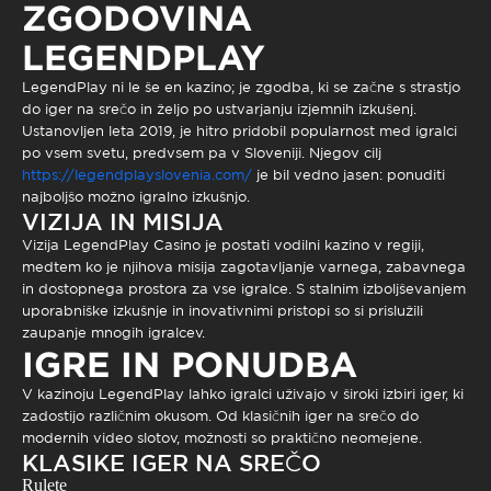
ZGODOVINA
LEGENDPLAY
LegendPlay ni le še en kazino; je zgodba, ki se začne s strastjo
do iger na srečo in željo po ustvarjanju izjemnih izkušenj.
Ustanovljen leta 2019, je hitro pridobil popularnost med igralci
po vsem svetu, predvsem pa v Sloveniji. Njegov cilj
https://legendplayslovenia.com/
je bil vedno jasen: ponuditi
najboljšo možno igralno izkušnjo.
VIZIJA IN MISIJA
Vizija
LegendPlay Casino
je postati vodilni kazino v regiji,
medtem ko je njihova misija zagotavljanje varnega, zabavnega
in dostopnega prostora za vse igralce. S stalnim izboljševanjem
uporabniške izkušnje in inovativnimi pristopi so si prislužili
zaupanje mnogih igralcev.
IGRE IN PONUDBA
V kazinoju LegendPlay lahko igralci uživajo v široki izbiri iger, ki
zadostijo različnim okusom. Od klasičnih iger na srečo do
modernih video slotov, možnosti so praktično neomejene.
KLASIKE IGER NA SREČO
Rulete