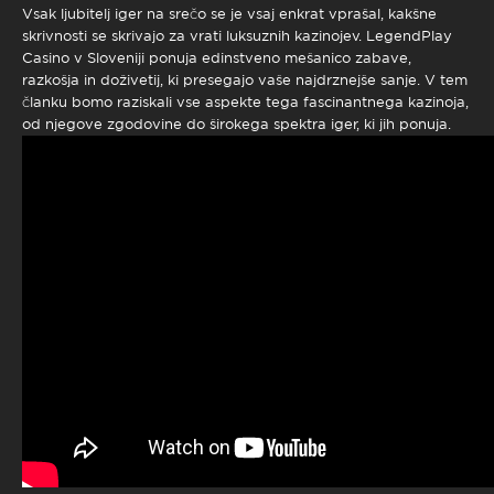
Vsak ljubitelj iger na srečo se je vsaj enkrat vprašal, kakšne
skrivnosti se skrivajo za vrati luksuznih kazinojev.
LegendPlay
Casino
v
Sloveniji
ponuja edinstveno mešanico zabave,
razkošja in doživetij, ki presegajo vaše najdrznejše sanje. V tem
članku bomo raziskali vse aspekte tega fascinantnega kazinoja,
od njegove zgodovine do širokega spektra iger, ki jih ponuja.