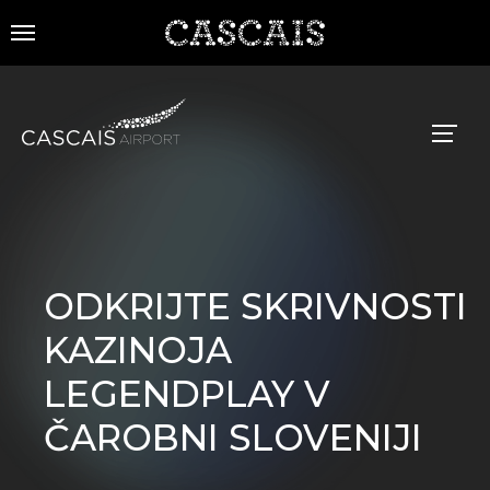
Português
CASCAIS.PT
CASCAIS
SOBRE CASCAIS:
GOVERNO LOCAL:
História
FREGUESIAS:
Assembleia Municipal
Gastronomia
EMPRESAS MUNICIPAIS:
ODKRIJTE SKRIVNOSTI
Alcabideche
Câmara Municipal
FACTOS E NÚMEROS:
Cascais Ambiente
Brasão de Cascais
KAZINOJA
Carcavelos e Parede
COMUNICAÇÃO:
Ambiente & Energia
Gestão administrativa e financeira
Cascais Dinâmica
Arquivo Historico
Jornal C
VIVER
Cascais e Estoril
LEGENDPLAY V
Economia & Inovação
Projetos Cofinanciados
Cascais Envolvente
Recursos educativos - história e património
Agenda do executivo
S. Domingos de Rana
Governação
VISITAR
ČAROBNI SLOVENIJI
Transparência Municipal
Cascais Próxima
Mobilidade
Planeamento Estratégico
ESTUDAR