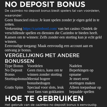
NO DEPOSIT BONUS
De
cazimbo no deposit bonus
biedt spelers tal van voordelen,
waaronder:
Geen financieel risico:
Je kunt spelen zonder je eigen geld in te
zetten.
Verkenning
https://cazimbonl.com/
van het casino:
Ontdek de
verschillende spellen en diensten die Cazimbo te bieden heeft.
Kansen om te winnen:
Zelfs zonder een storting kun je echt geld
winnen.
Eenvoudige toegang:
Maak eenvoudig een account aan en
ontvang je bonus.
VERGELIJKING MET ANDERE
BONUSSEN
Type Bonus
Voordelen
Nadelen
No Deposit
Geen risico, kans om te
Beperkingen op
Bonus
winnen zonder storting
opname
Stortingsbonus
Meestal hogere
Je moet eerst
bonusbedragen
stortingen maken
Gratis Spins
Speciaal voor slots, leuk
Alleen toepasbaar op
voor fans van gokkasten
bepaalde spellen
HOE TE GEBRUIKEN
Het gebruik van de
cazimbo no deposit bonus
is eenvoudig.