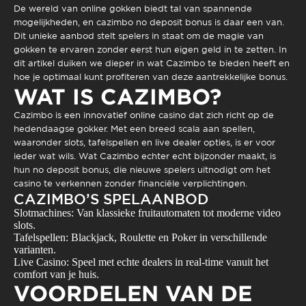
De wereld van online gokken biedt tal van spannende
mogelijkheden, en
cazimbo no deposit bonus
is daar een van.
Dit unieke aanbod stelt spelers in staat om de magie van
gokken te ervaren zonder eerst hun eigen geld in te zetten. In
dit artikel duiken we dieper in wat Cazimbo te bieden heeft en
hoe je optimaal kunt profiteren van deze aantrekkelijke bonus.
WAT IS CAZIMBO?
Cazimbo is een innovatief online casino dat zich richt op de
hedendaagse gokker. Met een breed scala aan spellen,
waaronder slots, tafelspellen en live dealer opties, is er voor
ieder wat wils. Wat Cazimbo echter echt bijzonder maakt, is
hun
no deposit bonus
, die nieuwe spelers uitnodigt om het
casino te verkennen zonder financiële verplichtingen.
CAZIMBO’S SPELAANBOD
Slotmachines: Van klassieke fruitautomaten tot moderne video
slots.
Tafelspellen: Blackjack, Roulette en Poker in verschillende
varianten.
Live Casino: Speel met echte dealers in real-time vanuit het
comfort van je huis.
VOORDELEN VAN DE