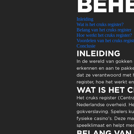
BEH
Atendimen
Perguntas
Inleiding
Wat is het cruks register?
Belang van het cruks register
Hoe werkt het cruks register?
Voordelen van het cruks regist
Conclusie
INLEIDING
In de wereld van gokken e
erkennen en aan te pakk
dat ze verantwoord met h
register, hoe het werkt e
WAT IS HET 
Het
cruks register
(Centra
Nederlandse overheid. Het
gokverslaving. Spelers ku
fysieke casino’s. Deze ma
speelklimaat en helpt m
BELANG VAN 