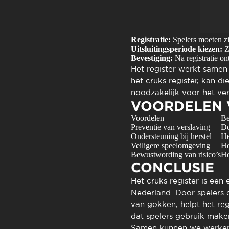
Registratie:
Spelers moeten zic
Uitsluitingsperiode kiezen:
Ze
Bevestiging:
Na registratie on
Het register werkt samen
het cruks register, kan 
noodzakelijk voor het ve
VOORDELEN V
Voordelen
Be
Preventie van verslaving
Do
Ondersteuning bij herstel
He
Veiligere speelomgeving
He
Bewustwording van risico’s
He
CONCLUSIE
Het
cruks register
is een 
Nederland. Door spelers d
van gokken, helpt het reg
dat spelers gebruik make
Samen kunnen we werken a