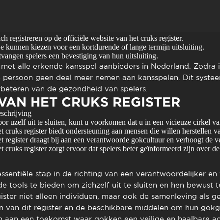
h registreren op de officiële website van het cruks register.
 kunnen kiezen voor een kortdurende of lange termijn uitsluiting.
tvangen spelers een bevestiging van hun uitsluiting.
 met alle erkende kansspel aanbieders in Nederland. Zodra i
die persoon geen deel meer nemen aan kansspelen. Dit systee
rbeteren van de gezondheid van spelers.
AN HET CRUKS REGISTER
schrijving
or uzelf uit te sluiten, kunt u voorkomen dat u in een vicieuze cirkel 
t cruks register biedt ondersteuning aan mensen die willen herstellen 
t register draagt bij aan een verantwoorde gokcultuur en verhoogt de vei
t cruks register zorgt ervoor dat spelers beter geïnformeerd zijn over de
essentiële stap in de richting van een verantwoordelijker en 
e tools te bieden om zichzelf uit te sluiten en hen bewust t
ister niet alleen individuen, maar ook de samenleving als geh
n van dit register en de beschikbare middelen om hun gokg
an een toekomst waar gokken een veilige en haalbare activi