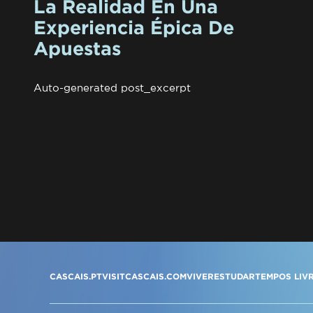
La Realidad En Una
Experiencia Épica De
Apuestas
Auto-generated post_excerpt
CASCAIS.PT
VISITCASCAIS.COM
VIVER
ESTUDAR
TEMPOS LIV