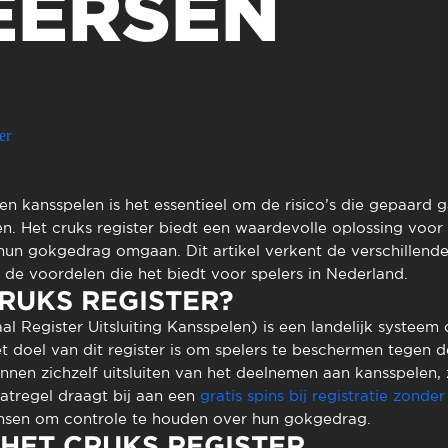
EERSEN
to presencial
Estacionamento
 frequentes
Mais serviços
Quem somos
Loja
er
n kansspelen is het essentieel om de risico’s die gepaard 
en. Het
cruks register
biedt een waardevolle oplossing voor s
un gokgedrag omgaan. Dit artikel verkent de verschillende
n de voordelen die het biedt voor spelers in Nederland.
CRUKS REGISTER?
al Register Uitsluiting Kansspelen) is een landelijk systeem
 doel van dit register is om spelers te beschermen tegen de
nnen zichzelf uitsluiten van het deelnemen aan kansspelen, z
atregel draagt bij aan een
gratis spins bij registratie zonder
ensen om controle te houden over hun gokgedrag.
HET CRUKS REGISTER