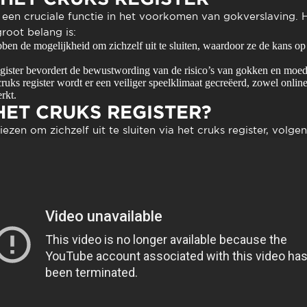
t een cruciale functie in het voorkomen van gokverslaving. H
root belang is:
ben de mogelijkheid om zichzelf uit te sluiten, waardoor ze de kans 
gister bevordert de bewustwording van de risico’s van gokken en moed
uks register wordt er een veiliger speelklimaat gecreëerd, zowel online a
rkt.
ET CRUKS REGISTER?
ezen om zichzelf uit te sluiten via het cruks register, volge