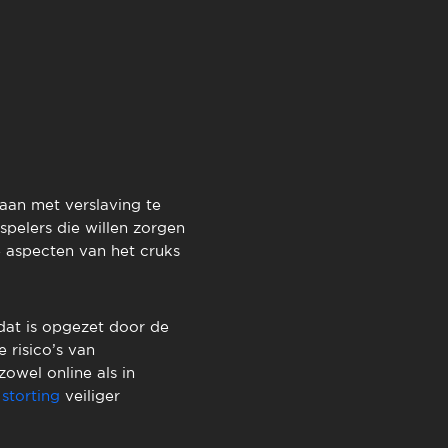
TimeOut Cascais
gaan met verslaving te
pelers die willen zorgen
 aspecten van het cruks
 dat is opgezet door de
 risico’s van
owel online als in
 storting
veiliger