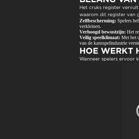
Het cruks register vervul
waarom dit register van g
Zelfbescherming:
Spelers heb
verkleinen.
Verhoogd bewustzijn:
Het re
Veilig speelklimaat:
Met het cr
van de kansspelindustrie verste
HOE WERKT H
Wanneer spelers ervoor ki