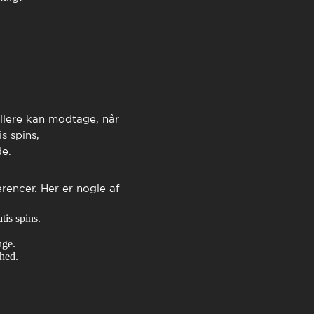
illere kan modtage, når
s spins,
de.
erencer. Her er nogle af
tis spins.
nge.
rhed.