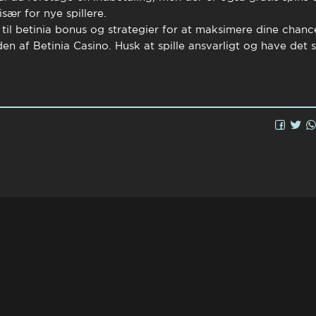
især for nye spillere.
til
betinia bonus
og strategier for at maksimere dine chancer
n af Betinia Casino. Husk at spille ansvarligt og have det s