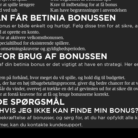
 at spille længere
Krav til indbetaling for at få bonus
d ved tab
Kan have begrænsninger i anvendelsen
N FÅR BETINIA BONUSSEN
bonus
er både enkelt og hurtigt. Følg disse trin for at sikre, 
 at oprette en konto.
 for at aktivere velkomstbonussen.
ialtilbud for eksisterende spillere.
tå omsætningskravene og gyldighedsperioden.
FOR BRUG AF BONUSSEN
af din
betinia bonus
er det vigtigt at have en strategi. Her er 
m på forhånd, hvor meget du vil spille, og hold dig til budgettet.
, der har en høj tilbagebetalingsprocent, giver dig bedre chancer for at 
år du vinder, overvej at trække en del af gevinsten ud for at sikre dit o
 at forstå kravene for at få og bruge bonusserne korrekt.
EDE SPØRGSMÅL
HVIS JEG IKKE KAN FINDE MIN BONUS
 bekræftelse af bonusser, og sørg for, at du har opfyldt alle
emer, kan du kontakte kundesupport.