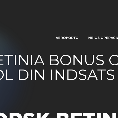
AEROPORTO
MEIOS OPERACI
ETINIA BONUS 
L DIN INDSATS 