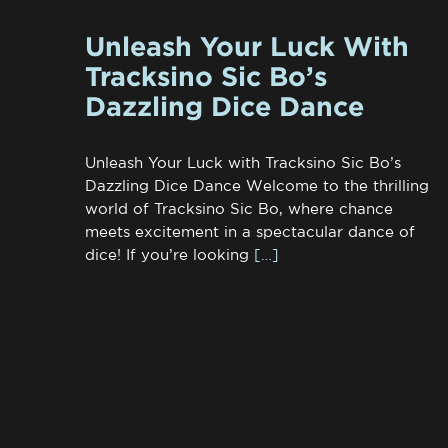
Unleash Your Luck With
Tracksino Sic Bo’s
Dazzling Dice Dance
Unleash Your Luck with Tracksino Sic Bo’s
Dazzling Dice Dance Welcome to the thrilling
world of Tracksino Sic Bo, where chance
meets excitement in a spectacular dance of
dice! If you’re looking
[…]