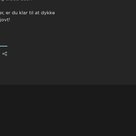
, er du klar til at dykke
jovt!