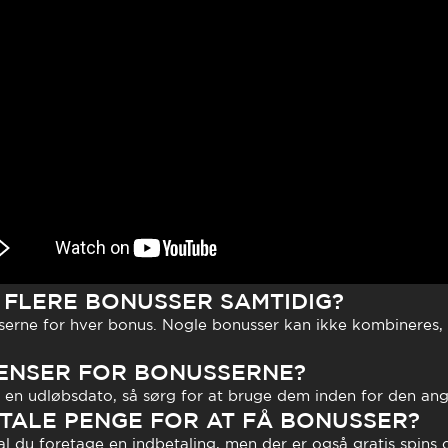
 FLERE BONUSSER SAMTIDIG?
erne for hver bonus. Nogle bonusser kan ikke kombineres, s
ÆNSER FOR BONUSSERNE?
r en udløbsdato, så sørg for at bruge dem inden for den ang
ETALE PENGE FOR AT FÅ BONUSSER?
al du foretage en indbetaling, men der er også gratis spins 