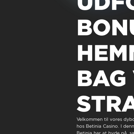
UDF
BON
HEM
BAG
STR
Velkommen til vores dyb
hos Betinia Casino. I den
Betinia har at byde på, sa