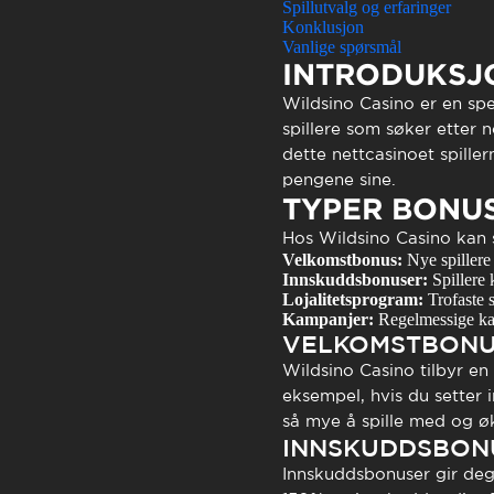
Atendimen
Spillutvalg og erfaringer
Konklusjon
Perguntas
Vanlige spørsmål
INTRODUKSJO
Wildsino Casino
er en spe
spillere som søker etter 
dette nettcasinoet spille
pengene sine.
TYPER BONU
Hos Wildsino Casino kan sp
Velkomstbonus:
Nye spillere
Innskuddsbonuser:
Spillere 
Lojalitetsprogram:
Trofaste s
Kampanjer:
Regelmessige kamp
VELKOMSTBON
Wildsino Casino tilbyr e
eksempel, hvis du setter
så mye å spille med og øk
INNSKUDDSBON
Innskuddsbonuser gir deg 