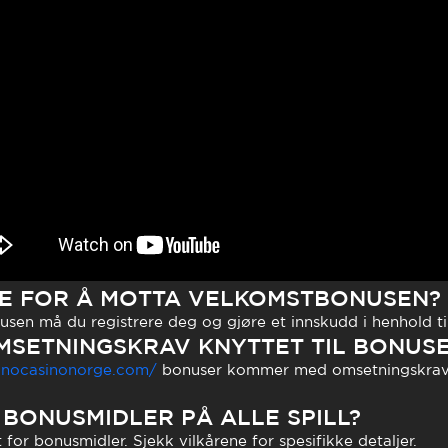
E FOR Å MOTTA VELKOMSTBONUSEN?
sen må du registrere deg og gjøre et innskudd i henhold ti
MSETNINGSKRAV KNYTTET TIL BONUS
sinocasinonorge.com/
bonuser kommer med omsetningskrav 
 BONUSMIDLER PÅ ALLE SPILL?
ert for bonusmidler. Sjekk vilkårene for spesifikke detaljer.