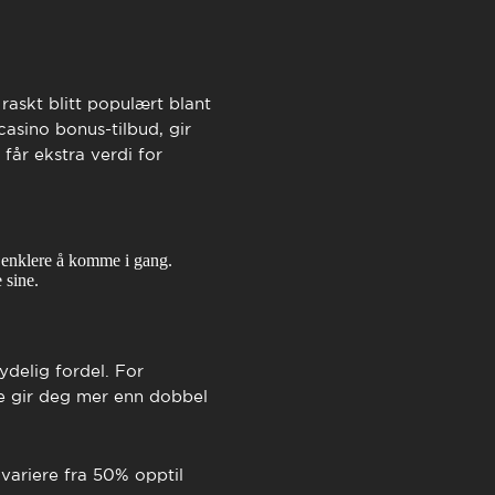
TimeOut Cascais
askt blitt populært blant
 casino bonus
-tilbud, gir
får ekstra verdi for
 enklere å komme i gang.
 sine.
delig fordel. For
te gir deg mer enn dobbel
variere fra 50% opptil