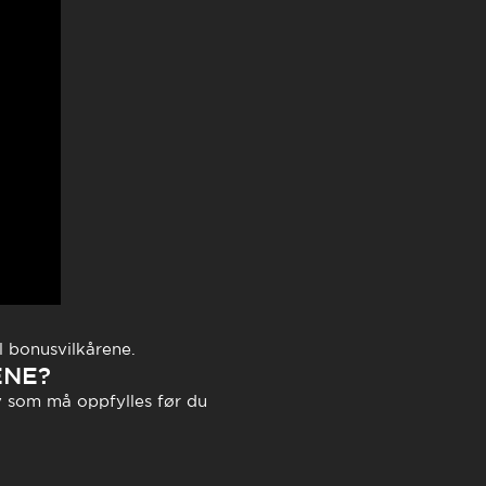
l bonusvilkårene.
ENE?
som må oppfylles før du