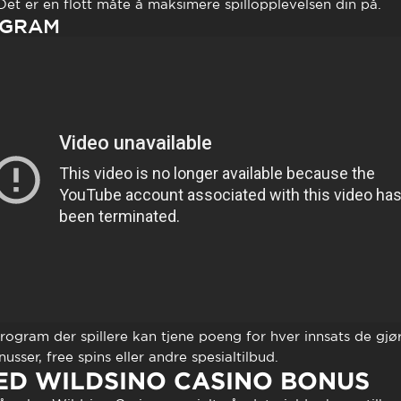
Det er en flott måte å maksimere spillopplevelsen din på.
OGRAM
sprogram der spillere kan tjene poeng for hver innsats de gj
usser, free spins eller andre spesialtilbud.
ED WILDSINO CASINO BONUS