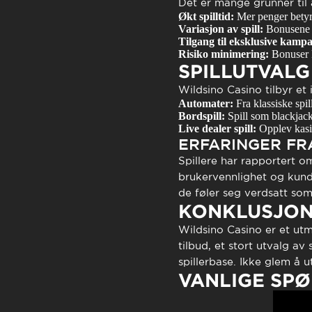
Det er mange grunner til 
Økt spilltid:
Mer penger betyr m
Variasjon av spill:
Bonusene gi
Tilgang til eksklusive kampa
Risiko minimering:
Bonuser k
SPILLUTVALG
Wildsino Casino tilbyr et 
Automater:
Fra klassiske spi
Bordspill:
Spill som blackjack,
Live dealer spill:
Opplev kasin
ERFARINGER FR
Spillere har rapportert o
brukervennlighet og kund
de føler seg verdsatt som 
KONKLUSJO
Wildsino Casino er et utm
tilbud, et stort utvalg av 
spillerbase. Ikke glem å 
VANLIGE SP