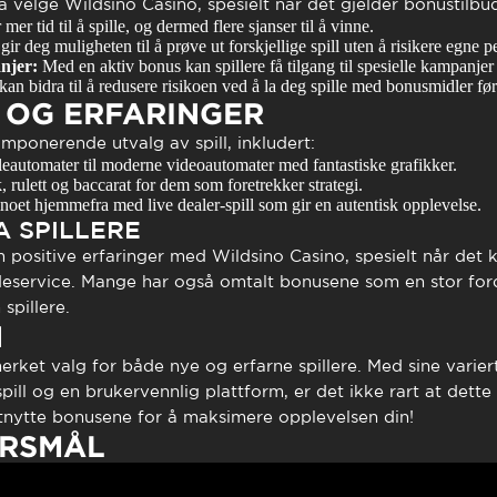
å velge Wildsino Casino, spesielt når det gjelder bonustilbu
er tid til å spille, og dermed flere sjanser til å vinne.
r deg muligheten til å prøve ut forskjellige spill uten å risikere egne p
njer:
Med en aktiv bonus kan spillere få tilgang til spesielle kampanjer 
an bidra til å redusere risikoen ved å la deg spille med bonusmidler fø
 OG ERFARINGER
imponerende utvalg av spill, inkludert:
lleautomater til moderne videoautomater med fantastiske grafikker.
 rulett og baccarat for dem som foretrekker strategi.
oet hjemmefra med live dealer-spill som gir en autentisk opplevelse.
A SPILLERE
m positive erfaringer med Wildsino Casino, spesielt når det 
eservice. Mange har også omtalt bonusene som en stor ford
spillere.
N
erket valg for både nye og erfarne spillere. Med sine varie
spill og en brukervennlig plattform, er det ikke rart at dette 
utnytte bonusene for å maksimere opplevelsen din!
ØRSMÅL