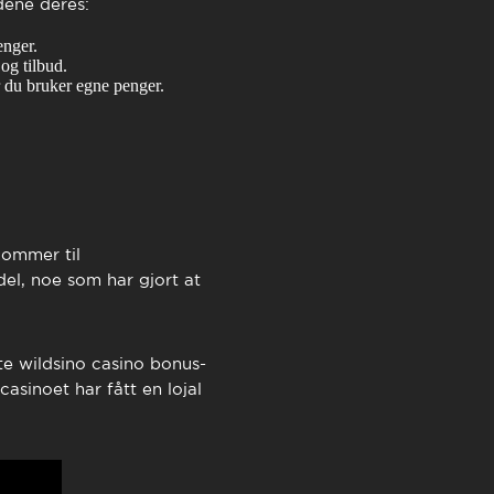
dene deres:
enger.
og tilbud.
r du bruker egne penger.
kommer til
el, noe som har gjort at
rte
wildsino casino bonus
-
casinoet har fått en lojal