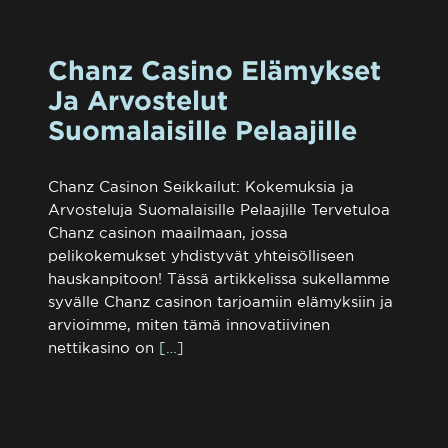
Chanz Casino Elämykset
Ja Arvostelut
Suomalaisille Pelaajille
Chanz Casinon Seikkailut: Kokemuksia ja
Arvosteluja Suomalaisille Pelaajille Tervetuloa
Chanz casinon maailmaan, jossa
pelikokemukset yhdistyvät yhteisölliseen
hauskanpitoon! Tässä artikkelissa sukellamme
syvälle Chanz casinon tarjoamiin elämyksiin ja
arvioimme, miten tämä innovatiivinen
nettikasino on
[…]