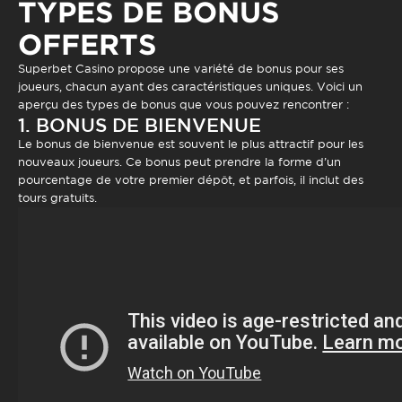
TYPES DE BONUS
OFFERTS
Superbet Casino propose une variété de bonus pour ses
joueurs, chacun ayant des caractéristiques uniques. Voici un
aperçu des types de bonus que vous pouvez rencontrer :
1. BONUS DE BIENVENUE
Le bonus de bienvenue est souvent le plus attractif pour les
nouveaux joueurs. Ce bonus peut prendre la forme d’un
pourcentage de votre premier dépôt, et parfois, il inclut des
tours gratuits.