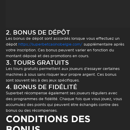
2. BONUS DE DÉPÔT
Les bonus de dépôt sont accordés lorsque vous effectuez un
dépôt
https://superbetcasinobelgie.com/
supplémentaire après
votre inscription. Ces bonus peuvent varier en fonction du
montant déposé et des promotions en cours.
3. TOURS GRATUITS
Les tours gratuits permettent aux joueurs d’essayer certaines
machines à sous sans risquer leur propre argent. Ces bonus
sont souvent liés à des jeux spécifiques.
4. BONUS DE FIDÉLITÉ
Superbet récompense également ses joueurs réguliers avec
des programmes de fidélité. Chaque fois que vous jouez, vous
accumulez des points qui peuvent être échangés contre des
bonus ou des récompenses.
CONDITIONS DES
BONUS