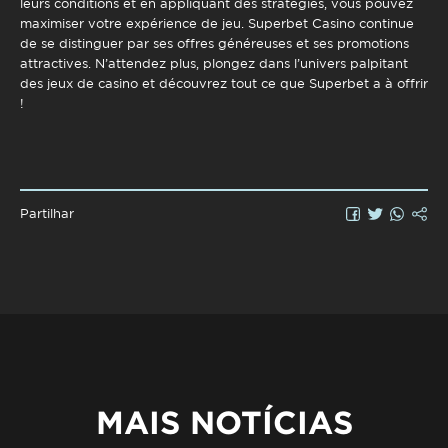
leurs conditions et en appliquant des stratégies, vous pouvez
maximiser votre expérience de jeu. Superbet Casino continue
de se distinguer par ses offres généreuses et ses promotions
attractives. N’attendez plus, plongez dans l’univers palpitant
des jeux de casino et découvrez tout ce que Superbet a à offrir
!
Partilhar
MAIS NOTÍCIAS