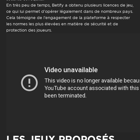
En très peu de temps, Betify a obtenu plusieurs licences de jeu,
ce qui lui permet d’opérer légalement dans de nombreux pays.
Cela témoigne de l’engagement de la plateforme à respecter
les normes les plus élevées en matière de sécurité et de
protection des joueurs.
LES JEUX PROPOSÉS