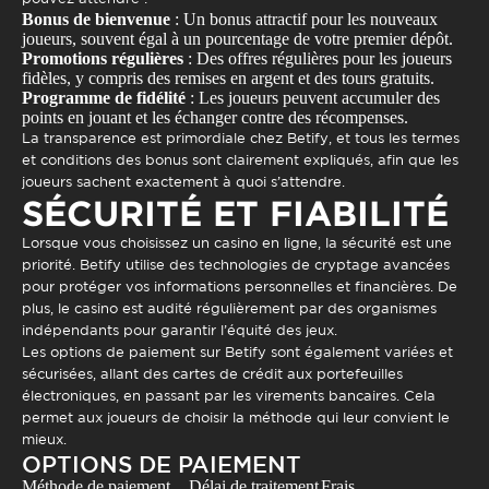
Bonus de bienvenue
: Un bonus attractif pour les nouveaux
joueurs, souvent égal à un pourcentage de votre premier dépôt.
Promotions régulières
: Des offres régulières pour les joueurs
fidèles, y compris des remises en argent et des tours gratuits.
Programme de fidélité
: Les joueurs peuvent accumuler des
points en jouant et les échanger contre des récompenses.
La transparence est primordiale chez
Betify
, et tous les termes
et conditions des bonus sont clairement expliqués, afin que les
joueurs sachent exactement à quoi s’attendre.
SÉCURITÉ ET FIABILITÉ
Lorsque vous choisissez un casino en ligne, la sécurité est une
priorité.
Betify
utilise des technologies de cryptage avancées
pour protéger vos informations personnelles et financières. De
plus, le casino est audité régulièrement par des organismes
indépendants pour garantir l’équité des jeux.
Les options de paiement sur Betify sont également variées et
sécurisées, allant des cartes de crédit aux portefeuilles
électroniques, en passant par les virements bancaires. Cela
permet aux joueurs de choisir la méthode qui leur convient le
mieux.
OPTIONS DE PAIEMENT
Méthode de paiement
Délai de traitement
Frais