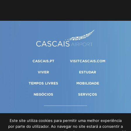
CASCAIS.PT
VISITCASCAIS.COM
VIVER
ESTUDAR
TEMPOS LIVRES
MOBILIDADE
NEGÓCIOS
SERVIÇOS
PORTAL DA GESTÃO
Este site utiliza cookies para permitir uma melhor experiência
por parte do utilizador. Ao navegar no site estará a consentir a
HISTÓRIA
CONTACTOS