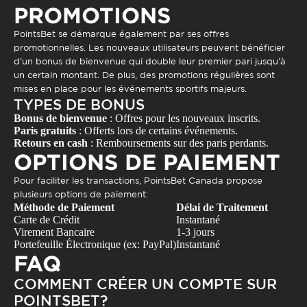
PROMOTIONS
PointsBet se démarque également par ses offres
promotionnelles. Les nouveaux utilisateurs peuvent bénéficier
d’un
bonus de bienvenue
qui double leur premier pari jusqu’à
un certain montant. De plus, des promotions régulières sont
mises en place pour les événements sportifs majeurs.
TYPES DE BONUS
Bonus de bienvenue
: Offres pour les nouveaux inscrits.
Paris gratuits
: Offerts lors de certains événements.
Retours en cash
: Remboursements sur des paris perdants.
OPTIONS DE PAIEMENT
Pour faciliter les transactions,
PointsBet Canada
propose
plusieurs options de paiement:
Méthode de Paiement
Délai de Traitement
Carte de Crédit
Instantané
Virement Bancaire
1-3 jours
Portefeuille Électronique (ex: PayPal)
Instantané
FAQ
COMMENT CRÉER UN COMPTE SUR
POINTSBET?