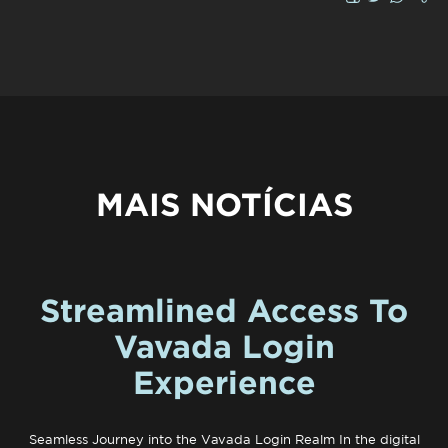
MAIS NOTÍCIAS
Streamlined Access To
Vavada Login
Experience
Seamless Journey into the Vavada Login Realm In the digital