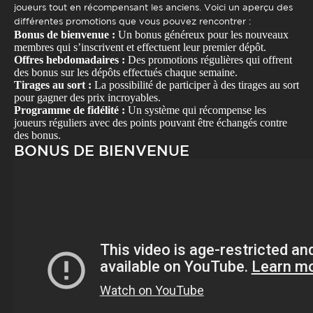
joueurs tout en récompensant les anciens. Voici un aperçu des
différentes promotions que vous pouvez rencontrer :
Bonus de bienvenue :
Un bonus généreux pour les nouveaux
membres qui s’inscrivent et effectuent leur premier dépôt.
Offres hebdomadaires :
Des promotions régulières qui offrent
des bonus sur les dépôts effectués chaque semaine.
Tirages au sort :
La possibilité de participer à des tirages au sort
pour gagner des prix incroyables.
Programme de fidélité :
Un système qui récompense les
joueurs réguliers avec des points pouvant être échangés contre
des bonus.
BONUS DE BIENVENUE