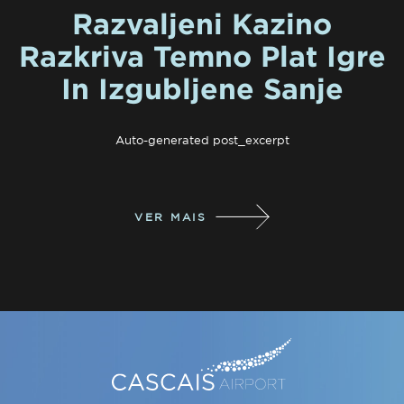
Razvaljeni Kazino
Razkriva Temno Plat Igre
In Izgubljene Sanje
Auto-generated post_excerpt
VER MAIS