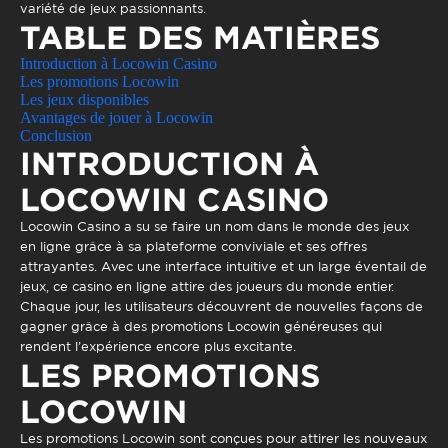
variété de jeux passionnants.
TABLE DES MATIÈRES
Introduction à Locowin Casino
Les promotions Locowin
Les jeux disponibles
Avantages de jouer à Locowin
Conclusion
INTRODUCTION À
LOCOWIN CASINO
Locowin Casino a su se faire un nom dans le monde des jeux
en ligne grâce à sa plateforme conviviale et ses offres
attrayantes. Avec une interface intuitive et un large éventail de
jeux, ce casino en ligne attire des joueurs du monde entier.
Chaque jour, les utilisateurs découvrent de nouvelles façons de
gagner grâce à des
promotions Locowin
généreuses qui
rendent l’expérience encore plus excitante.
LES PROMOTIONS
LOCOWIN
Les
promotions Locowin
sont conçues pour attirer les nouveaux