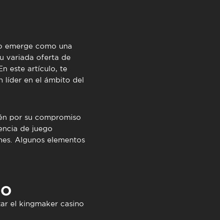
TimeOut Cascais
o
emerge como una
u variada oferta de
n este artículo, te
líder en el ámbito del
ién por su compromiso
encia de juego
ones. Algunos elementos
NO
zar el
kingmaker casino