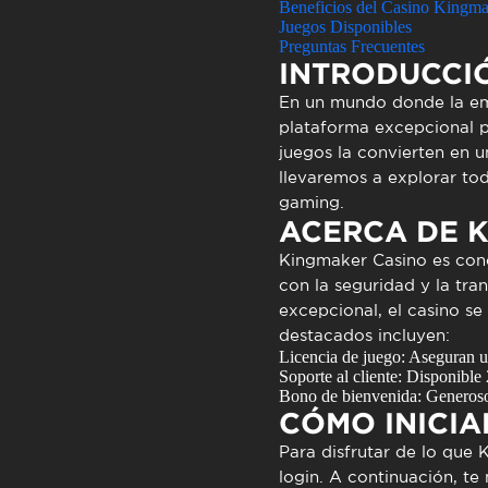
Atendimen
Beneficios del Casino Kingm
Juegos Disponibles
Perguntas
Preguntas Frecuentes
INTRODUCCI
En un mundo donde la emo
plataforma excepcional pa
juegos la convierten en u
llevaremos a explorar to
gaming.
ACERCA DE 
Kingmaker Casino
es cono
con la seguridad y la tr
excepcional, el casino se
destacados incluyen:
Licencia de juego: Aseguran un
Soporte al cliente: Disponible
Bono de bienvenida: Generoso 
CÓMO INICIA
Para disfrutar de lo que
K
login
. A continuación, te