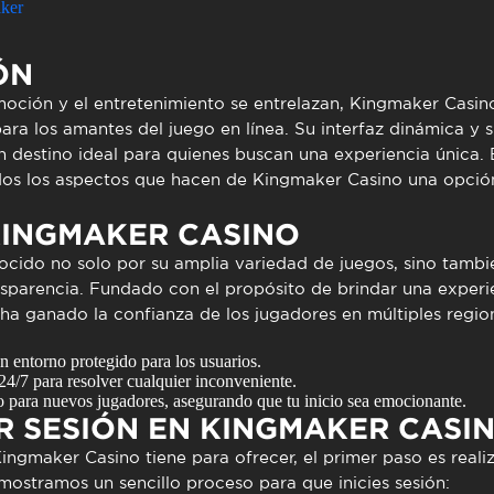
to presencial
Estacionamento
aker
 frequentes
Mais serviços
ÓN
Quem somos
Loja
ción y el entretenimiento se entrelazan,
Kingmaker Casin
ra los amantes del juego en línea. Su interfaz dinámica y s
n destino ideal para quienes buscan una experiencia única. E
dos los aspectos que hacen de Kingmaker Casino una opción 
KINGMAKER CASINO
cido no solo por su amplia variedad de juegos, sino tamb
ansparencia. Fundado con el propósito de brindar una experi
 ha ganado la confianza de los jugadores en múltiples regi
 entorno protegido para los usuarios.
 24/7 para resolver cualquier inconveniente.
para nuevos jugadores, asegurando que tu inicio sea emocionante.
R SESIÓN EN KINGMAKER CASI
ingmaker Casino
tiene para ofrecer, el primer paso es reali
 mostramos un sencillo proceso para que inicies sesión: