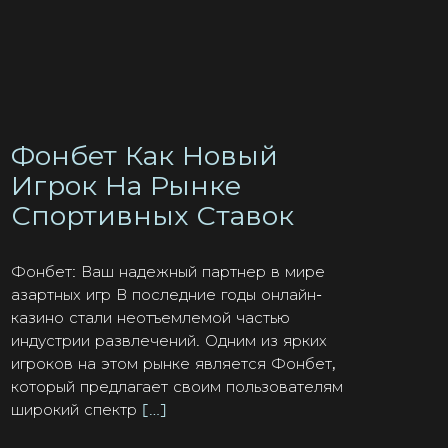
Фонбет Как Новый
Игрок На Рынке
Спортивных Ставок
Фонбет: Ваш надежный партнер в мире
азартных игр В последние годы онлайн-
казино стали неотъемлемой частью
индустрии развлечений. Одним из ярких
игроков на этом рынке является Фонбет,
который предлагает своим пользователям
широкий спектр
[…]