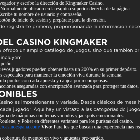
avegador y escribe la dirección de Kingmaker Casino.
 Normalmente ubicado en la esquina superior derecha de la página.
Escribe tu nombre de usuario y contraseña.
 botón de inicio de sesión y prepárate para la diversión.
de registrarte primero, proporcionando la información nece
DEL CASINO KINGMAKER
 ofrece un amplio catálogo de juegos, sino que también bri
 incluyen:
ipción
uevos jugadores pueden obtener hasta un 200% en su primer depósito.
s especiales para mantener la emoción viva durante la semana.
la puntos con cada apuesta y canjea por recompensas.
cciones aseguradas con encriptación avanzada para proteger tus datos.
ONIBLES
asino
es impresionante y variada. Desde clásicos de mesa
cada jugador. Aquí hay un vistazo a las categorías de juego
ama de máquinas con temas variados y jackpots emocionantes.
ulette, y Poker en diferentes variantes para los puristas del casino.
kercasinoespana.com/
Vivo:
Para los que buscan una experiencia más rea
cobertura de eventos en vivo y apuestas pre-partido.