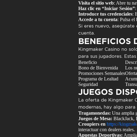
Visita el sitio web
: Abre tu n
Haz clic en “Iniciar Sesión”
:
Introduce tus credenciales
: 
Accede a tu cuenta
: Pulsa el
Si eres nuevo, asegúrate 
cuenta.
BENEFICIOS 
Kingmaker Casino
no solo
para sus jugadores. Estas
Beneficio
Descr
Bono de Bienvenida
Los n
Promociones Semanales
Oferta
Programa de Lealtad
Acumu
Seguridad
Transa
JUEGOS DISP
La oferta de
Kingmaker C
modernas, hay algo para 
Tragamonedas:
Una amplia g
Juegos de Mesa:
BlackJack, Ro
Croupiers en
https://kingma
interactuar con dealers reales.
Apuestas Deportivas:
Amplia 