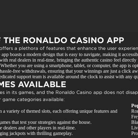
F THE RONALDO CASINO APP
offers a plethora of features that enhance the user experien
app boasts a modern design that is easy to navigate, making it accessible
th real dealers in real-time, bringing the authentic casino feel directly
Whether you are using a smartphone, tablet, or computer, the app is opt
assle-free withdrawals, ensuring that your winnings are just a click aw
dicated support team is available around the clock to assist with any qu
MES AVAILABLE
ies in its games, and the
Ronaldo Casino app
does not disapp
 game categories available:
Pop
n a variety of themed slots, each offering unique features and
Ron
Fre
ames that test your strategies against the house.
Bla
ve dealers and other players in real-time.
Liv
ging jackpots with thrilling gameplay.
Pro