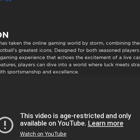
to presencial
Estacionamento
 frequentes
Mais serviços
Quem somos
Loja
ON
has taken the online gaming world by storm, combining the t
otball’s greatest icons. Designed for both seasoned player
gaming experience that echoes the excitement of a live casi
atures, players can dive into a world where luck meets strat
ith sportsmanship and excellence.