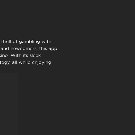
TimeOut Cascais
hrill of gambling with
s and newcomers, this app
no. With its sleek
egy, all while enjoying