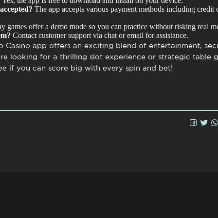
?
Yes, the app is free to download and install on your device.
accepted?
The app accepts various payment methods including credit c
y games offer a demo mode so you can practice without risking real m
lem?
Contact customer support via chat or email for assistance.
o Casino app
offers an exciting blend of entertainment, sec
 looking for a thrilling slot experience or strategic table 
ee if you can score big with every spin and bet!