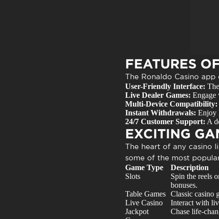
FEATURES O
The
Ronaldo Casino app
User-Friendly Interface:
The 
Live Dealer Games:
Engage wi
Multi-Device Compatibility:
Instant Withdrawals:
Enjoy h
24/7 Customer Support:
A de
EXCITING GA
The heart of any casino l
some of the most popular
Game Type
Description
Slots
Spin the reels o
bonuses.
Table Games
Classic casino g
Live Casino
Interact with li
Jackpot
Chase life-chan