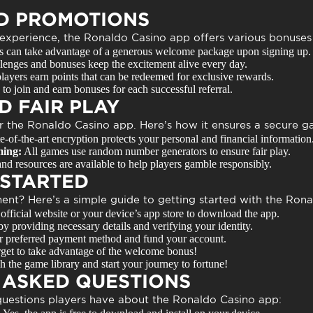
D PROMOTIONS
experience, the
Ronaldo Casino app
offers various bonuses
 can take advantage of a generous welcome package upon signing up.
lenges and bonuses keep the excitement alive every day.
layers earn points that can be redeemed for exclusive rewards.
 to join and earn bonuses for each successful referral.
D FAIR PLAY
or the
Ronaldo Casino app
. Here’s how it ensures a secure 
e-of-the-art encryption protects your personal and financial information
ing:
All games use random number generators to ensure fair play.
nd resources are available to help players gamble responsibly.
 STARTED
ent? Here’s a simple guide to getting started with the
Rona
 official website or your device’s app store to download the app.
y providing necessary details and verifying your identity.
 preferred payment method and fund your account.
get to take advantage of the welcome bonus!
the game library and start your journey to fortune!
 ASKED QUESTIONS
estions players have about the
Ronaldo Casino app
: