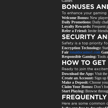
Games
BONUSES AN
To enhance your gaming 
Welcome Bonus:
New players
Daily Promotions:
Daily chal
Loyalty Rewards:
Frequent p
Refer a Friend:
Invite friends
SECURITY AN
Safety is a top priority f
Encryption Technology:
Stat
Fair
ronaldocasino1.com
Gam
Responsible Gaming:
Tools a
HOW TO GET
Ready to join the excitem
Download the App:
Visit the
Create an Account:
Sign up b
Make a Deposit:
Choose your
Claim Your Bonus:
Don’t for
Start Playing:
Browse through 
FREQUENTLY
Here are some common qu