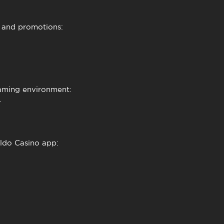
 and promotions:
gaming environment:
.
ldo Casino app
: