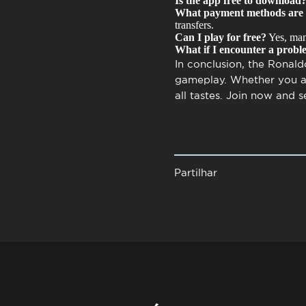
Is the app free to download
What payment methods are 
transfers.
Can I play for free?
Yes, man
What if I encounter a prob
In conclusion, the
Ronald
gameplay. Whether you are
all tastes. Join now and s
Partilhar