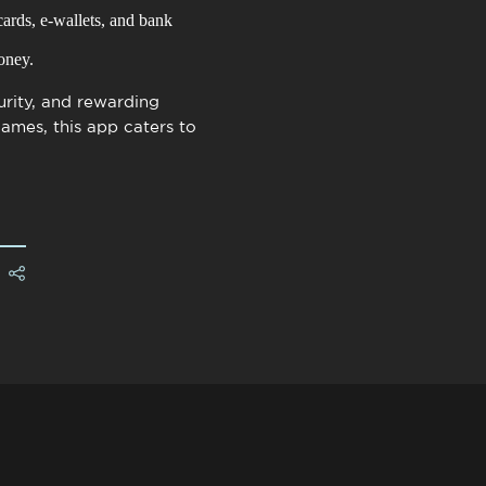
ards, e-wallets, and bank
oney.
urity, and rewarding
games, this app caters to