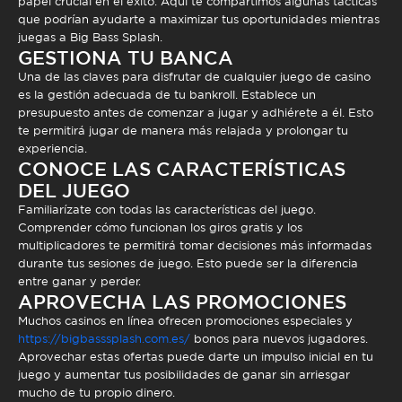
papel crucial en el éxito. Aquí te compartimos algunas tácticas
que podrían ayudarte a maximizar tus oportunidades mientras
juegas a
Big Bass Splash
.
GESTIONA TU BANCA
Una de las claves para disfrutar de cualquier juego de casino
es la gestión adecuada de tu bankroll. Establece un
presupuesto antes de comenzar a jugar y adhiérete a él. Esto
te permitirá jugar de manera más relajada y prolongar tu
experiencia.
CONOCE LAS CARACTERÍSTICAS
DEL JUEGO
Familiarízate con todas las características del juego.
Comprender cómo funcionan los giros gratis y los
multiplicadores te permitirá tomar decisiones más informadas
durante tus sesiones de juego. Esto puede ser la diferencia
entre ganar y perder.
APROVECHA LAS PROMOCIONES
Muchos casinos en línea ofrecen promociones especiales y
https://bigbasssplash.com.es/
bonos para nuevos jugadores.
Aprovechar estas ofertas puede darte un impulso inicial en tu
juego y aumentar tus posibilidades de ganar sin arriesgar
mucho de tu propio dinero.