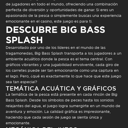
de jugadores en todo el mundo, ofreciendo una combinación
perfecta de diversión y oportunidades de ganar. Si eres un
apasionado de la pesca o simplemente buscas una experiencia
emocionante en el casino, este juego es para ti.
DESCUBRE BIG BASS
SPLASH
Desarrollado por uno de los líderes en el mundo de las
tragamonedas,
Big Bass Splash
transporta a los jugadores a un
ambiente acuático donde la pesca es el tema central. Con
gráficos vibrantes y una jugabilidad envolvente, cada giro de
los carretes puede ser tan emocionante como una captura en
el lago. Pero, ¿qué es exactamente lo que hace que este juego
sea tan especial?
TEMÁTICA ACUÁTICA Y GRÁFICOS
La temática de la pesca está presente en cada rincón de
Big
Bass Splash
. Desde los símbolos de peces hasta los sonidos
relajantes del agua, el juego logra sumergirte en un mundo de
aventura y emoción. La calidad gráfica es impresionante,
haciendo que cada sesión de juego se sienta única y
emocionante.