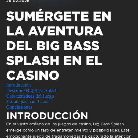
26.02.2026
Qualidade de vida
Reabilitação urbana
TEMPOS LIVRES
SUMÉRGETE EN
Sociedade & Educação
Urbanismo
MOBILIDADE
LA AVENTURA
INVESTIR EM CASCAIS
DEL BIG BASS
SERVIÇOS
SPLASH EN EL
CASINO
MAPA DO PORTAL
Introducción
Descubre Big Bass Splash
Características del Juego
Estrategias para Ganar
Conclusiones
INTRODUCCIÓN
En el vasto océano de los juegos de casino,
Big Bass Splash
emerge como un faro de entretenimiento y posibilidades. Este
emocionante juego de tragamonedas ha capturado la atención