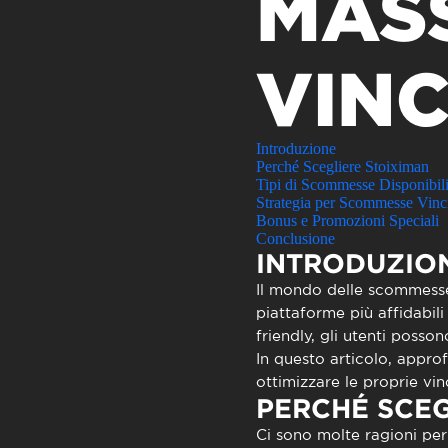
MASS
Atendimen
Perguntas
VINC
Introduzione
Perché Scegliere Stoiximan
Tipi di Scommesse Disponibil
Strategia per Scommesse Vinci
Bonus e Promozioni Speciali
Conclusione
INTRODUZIO
Il mondo delle scommesse
piattaforme più affidabil
friendly, gli utenti poss
In questo articolo, appro
ottimizzare le proprie vin
PERCHÉ SCEG
Ci sono molte ragioni per