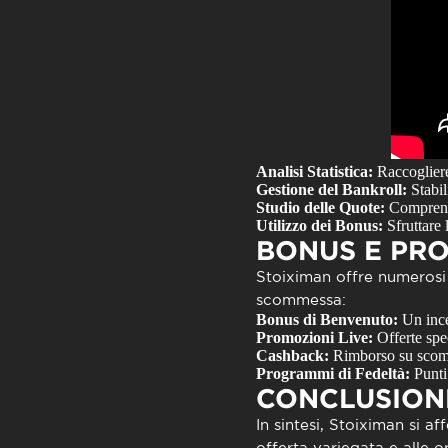
Analisi Statistica:
Raccogliere 
Gestione del Bankroll:
Stabil
Studio delle Quote:
Comprende
Utilizzo dei Bonus:
Sfruttare 
BONUS E PRO
Stoiximan offre numerosi 
scommessa:
Bonus di Benvenuto:
Un incen
Promozioni Live:
Offerte spec
Cashback:
Rimborso su scomme
Programmi di Fedeltà:
Punti
CONCLUSION
In sintesi,
Stoiximan
si af
offerta variegata e alle o