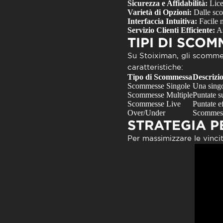
Sicurezza e Affidabilità:
Lice
Varietà di Opzioni:
Dalle scom
Interfaccia Intuitiva:
Facile n
Servizio Clienti Efficiente:
As
TIPI DI SCOM
Su
Stoiximan
, gli scomme
caratteristiche:
Tipo di Scommessa
Descrizi
Scommesse Singole
Una singo
Scommesse Multiple
Puntate s
Scommesse Live
Puntate ef
Over/Under
Scommesse
STRATEGIA P
Per massimizzare le vinci