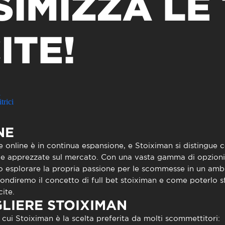
IMIZZA LE
to presencial
Estacionamento
 frequentes
Mais serviços
Quem somos
ITE!
Loja
i
trici
NE
 online è in continua espansione, e
Stoiximan
si distingue 
i e apprezzate sul mercato. Con una vasta gamma di opzioni 
ono esplorare la propria passione per le scommesse in un amb
fondiremo il concetto di
full bet stoiximan
e come poterlo sf
cite.
LIERE STOIXIMAN
 cui
Stoiximan
è la scelta preferita da molti scommettitori: