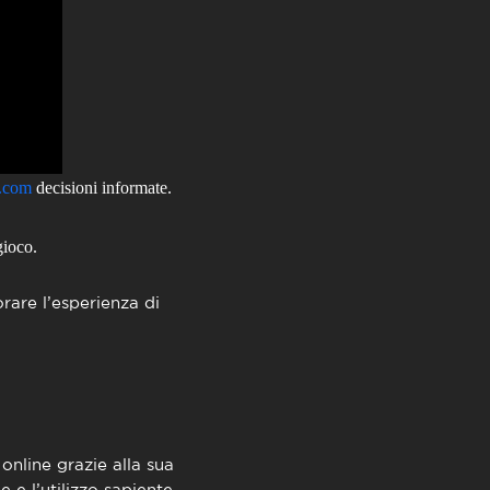
y.com
decisioni informate.
gioco.
rare l’esperienza di
nline grazie alla sua
e e l’utilizzo sapiente