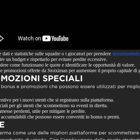
dati e statistiche sulle squadre o i giocatori per prendere
stoiximanital
ire un budget e rispettarlo per evitare perdite eccessive.
re come funzionano le quote e identificare le opportunità di valore.
le promozioni offerte da Stoiximan per aumentare il proprio capitale di 
MOZIONI SPECIALI
bonus e promozioni che possono essere utilizzati per miglio
tivo per i nuovi utenti che si registrano sulla piattaforma.
iali per gli utenti che scommettono su eventi in diretta.
sse perdenti, utile per mitigare le perdite.
 accumulabili che possono essere convertiti in bonus o premi.
E
ferma come una delle migliori piattaforme per scommettere o
pportunità di vincita. Con l’applicazione delle giuste strategi