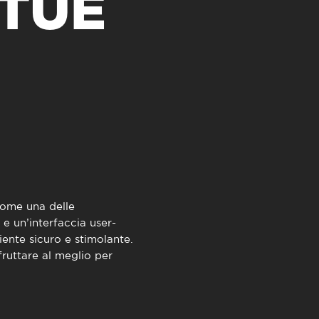
 TUE
TimeOut Cascais
come una delle
e un’interfaccia user-
iente sicuro e stimolante.
ruttare al meglio per