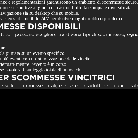
nze e regolamentazioni garantiscono un ambiente di scommesse sicuro.
messe sportive ai giochi da casinò, l’offerta è ampia e diversificata.
avigazione sia su desktop che su mobile.
sistenza disponibile 24/7 per risolvere ogni dubbio o problema.
MESSE DISPONIBILI
ttitori possono scegliere tra diversi tipi di scommesse, ogn
one
la puntata su un evento specifico.
u più eventi con un’ottimizzazione delle vincite.
fettuate mentre l’evento è in corso.
 basate sul punteggio totale di un match.
ER SCOMMESSE VINCITRICI
te sulle scommesse totali, è essenziale adottare alcune strat