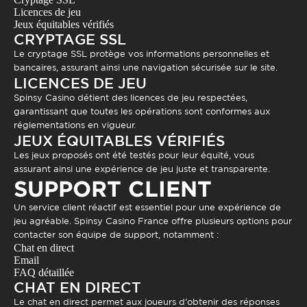
Licences de jeu
Jeux équitables vérifiés
CRYPTAGE SSL
Le cryptage SSL protège vos informations personnelles et
bancaires, assurant ainsi une navigation sécurisée sur le site.
LICENCES DE JEU
Spinsy Casino détient des licences de jeu respectées,
garantissant que toutes les opérations sont conformes aux
réglementations en vigueur.
JEUX ÉQUITABLES VÉRIFIÉS
Les jeux proposés ont été testés pour leur équité, vous
assurant ainsi une expérience de jeu juste et transparente.
SUPPORT CLIENT
Un service client réactif est essentiel pour une expérience de
jeu agréable.
Spinsy Casino France
offre plusieurs options pour
contacter son équipe de support, notamment :
Chat en direct
Email
FAQ détaillée
CHAT EN DIRECT
Le chat en direct permet aux joueurs d’obtenir des réponses