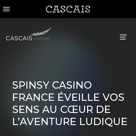
Português
CASCAIS.PT
CASCAIS
SOBRE CASCAIS:
GOVERNO LOCAL:
História
FREGUESIAS:
Assembleia Municipal
Gastronomia
EMPRESAS MUNICIPAIS:
SPINSY CASINO
Alcabideche
Câmara Municipal
FACTOS E NÚMEROS:
Cascais Ambiente
Brasão de Cascais
FRANCE ÉVEILLE VOS
Carcavelos e Parede
COMUNICAÇÃO:
Ambiente & Energia
Gestão administrativa e financeira
Cascais Dinâmica
Arquivo Historico
Jornal C
VIVER
Cascais e Estoril
SENS AU CŒUR DE
Economia & Inovação
Projetos Cofinanciados
Cascais Envolvente
Recursos educativos - história e património
Agenda do executivo
S. Domingos de Rana
Governação
VISITAR
L’AVENTURE LUDIQUE
Transparência Municipal
Cascais Próxima
Mobilidade
Planeamento Estratégico
ESTUDAR