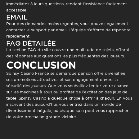
immédiates à leurs questions, rendant l’assistance facilement
accessible.
EMAIL
Pour des demandes moins urgentes, vous pouvez également
contacter le support par email. L’équipe s’efforce de répondre
rapidement.
FAQ DÉTAILÉE
La section FAQ du site couvre une multitude de sujets, offrant
des réponses aux questions les plus fréquentes des joueurs.
CONCLUSION
Spinsy Casino France
se démarque par son offre diversifiée,
ses promotions attractives et son engagement envers la
sécurité des joueurs. Que vous souhaitiez tenter votre chance
sur les machines à sous ou profiter de l’excitation des jeux de
table, Spinsy Casino a quelque chose à offrir à chacun. En vous
inscrivant dès aujourd’hui, vous entrez dans un monde de
divertissement inégalé, où chaque spin peut vous rapprocher
de votre prochaine grande victoire.