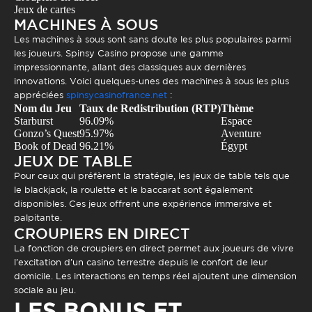
Jeux de cartes
MACHINES À SOUS
Les machines à sous sont sans doute les plus populaires parmi
les joueurs. Spinsy Casino propose une gamme
impressionnante, allant des classiques aux dernières
innovations. Voici quelques-unes des machines à sous les plus
appréciées
spinsycasinofrance.net
:
Nom du Jeu
Taux de Redistribution (RTP)
Thème
Starburst
96.09%
Espace
Gonzo’s Quest
95.97%
Aventure
Book of Dead
96.21%
Égypt
JEUX DE TABLE
Pour ceux qui préfèrent la stratégie, les jeux de table tels que
le blackjack, la roulette et le baccarat sont également
disponibles. Ces jeux offrent une expérience immersive et
palpitante.
CROUPIERS EN DIRECT
La fonction de croupiers en direct permet aux joueurs de vivre
l’excitation d’un casino terrestre depuis le confort de leur
domicile. Les interactions en temps réel ajoutent une dimension
sociale au jeu.
LES BONUS ET