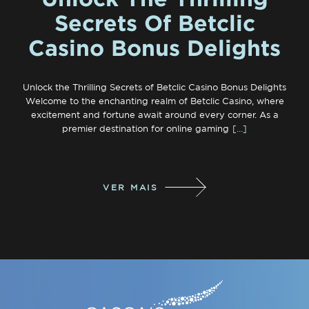
Secrets Of Betclic
Casino Bonus Delights
Unlock the Thrilling Secrets of Betclic Casino Bonus Delights
Welcome to the enchanting realm of Betclic Casino, where
excitement and fortune await around every corner. As a
premier destination for online gaming
[…]
VER MAIS