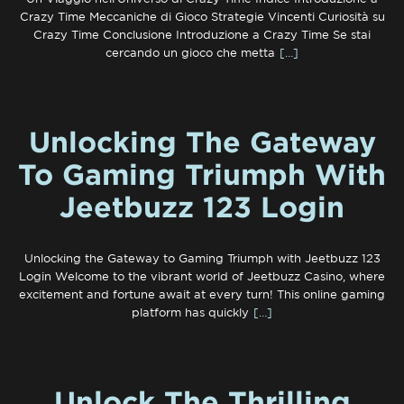
Crazy Time Meccaniche di Gioco Strategie Vincenti Curiosità su
Crazy Time Conclusione Introduzione a Crazy Time Se stai
cercando un gioco che metta
[…]
Unlocking The Gateway
To Gaming Triumph With
Jeetbuzz 123 Login
Unlocking the Gateway to Gaming Triumph with Jeetbuzz 123
Login Welcome to the vibrant world of Jeetbuzz Casino, where
excitement and fortune await at every turn! This online gaming
platform has quickly
[…]
Unlock The Thrilling