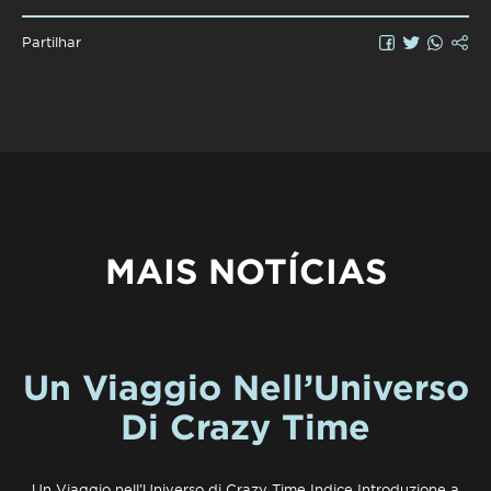
Partilhar
MAIS NOTÍCIAS
Un Viaggio Nell’Universo
Di Crazy Time
Un Viaggio nell’Universo di Crazy Time Indice Introduzione a