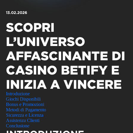
Qualidade de vida
Reabilitação urbana
TEMPOS LIVRES
13.02.2026
Sociedade & Educação
Urbanismo
MOBILIDADE
SCOPRI
INVESTIR EM CASCAIS
L’UNIVERSO
SERVIÇOS
AFFASCINANTE DI
CASINO BETIFY E
MAPA DO PORTAL
INIZIA A VINCERE
Introduzione
Giochi Disponibili
Bonus e Promozioni
Metodi di Pagamento
Sicurezza e Licenza
Assistenza Clienti
Conclusione