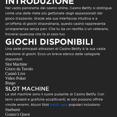
INTRODUZIONE
Nel vasto panorama dei
casino online
,
Casino Betify
si distingue
come una delle mete più gettonate dagli appassionati del
gioco d’azzardo. Grazie alla sua interfaccia intuitiva e a
un’offerta di giochi straordinaria, questo casinò rappresenta
un’esperienza senza pari. Che tu sia un neofita o un veterano,
troverai qualcosa che fa al caso tuo.
GIOCHI DISPONIBILI
Una delle principali attrazioni di
Casino Betify
è la sua vasta
selezione di giochi. Ecco un breve elenco delle categorie
disponibili:
Slot Machine
Gioco da Tavolo
Casinò Live
Video Poker
Bingo
SLOT MACHINE
Le slot machine sono il cuore pulsante di
Casino Betify
. Con
temi variabili e grafiche accattivanti, le slot possono offrire
vincite enormi. Alcuni titoli
betify app
popolari includono:
Starburst
Gonzo’s Quest