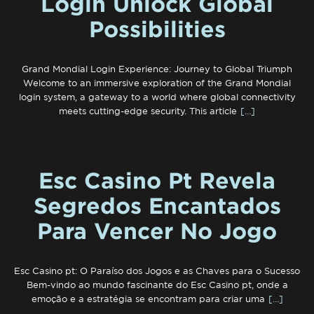
Login Unlock Global
Possibilities
Grand Mondial Login Experience: Journey to Global Triumph
Welcome to an immersive exploration of the Grand Mondial
login system, a gateway to a world where global connectivity
meets cutting-edge security. This article
[…]
Esc Casino Pt Revela
Segredos Encantados
Para Vencer No Jogo
Esc Casino pt: O Paraíso dos Jogos e as Chaves para o Sucesso
Bem-vindo ao mundo fascinante do Esc Casino pt, onde a
emoção e a estratégia se encontram para criar uma
[…]