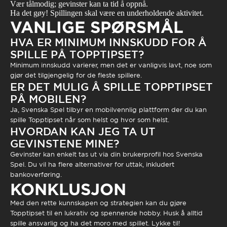
Vær tålmodig; gevinster kan ta tid å oppnå.
Ha det gøy! Spillingen skal være en underholdende aktivitet.
VANLIGE SPØRSMÅL
HVA ER MINIMUM INNSKUDD FOR Å
SPILLE PÅ TOPPTIPSET?
Minimum innskudd varierer, men det er vanligvis lavt, noe som
gjør det tilgjengelig for de fleste spillere.
ER DET MULIG Å SPILLE TOPPTIPSET
PÅ MOBILEN?
Ja,
Svenska Spel
tilbyr en mobilvennlig plattform der du kan
spille Topptipset når som helst og hvor som helst.
HVORDAN KAN JEG TA UT
GEVINSTENE MINE?
Gevinster kan enkelt tas ut via din brukerprofil hos
Svenska
Spel
. Du vil ha flere alternativer for uttak, inkludert
bankoverføring.
KONKLUSJON
Med den rette kunnskapen og strategien kan du gjøre
Topptipset
til en lukrativ og spennende hobby. Husk å alltid
spille ansvarlig og ha det moro med spillet. Lykke til!