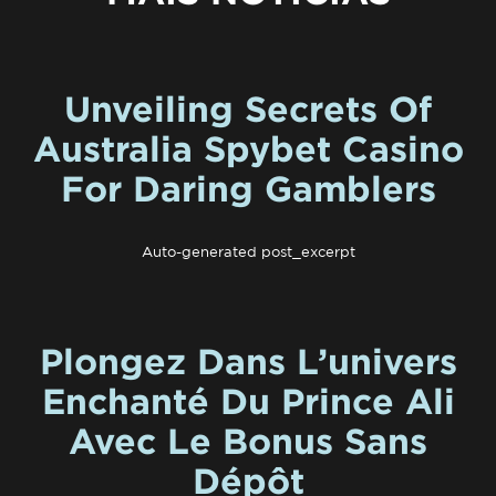
Unveiling Secrets Of
Australia Spybet Casino
For Daring Gamblers
Auto-generated post_excerpt
Plongez Dans L’univers
Enchanté Du Prince Ali
Avec Le Bonus Sans
Dépôt