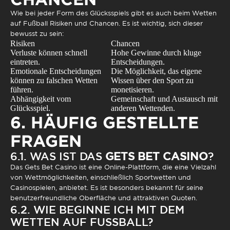
Wie bei jeder Form des Glücksspiels gibt es auch beim Wetten
auf Fußball Risiken und Chancen. Es ist wichtig, sich dieser
bewusst zu sein:
Risiken
Chancen
Verluste können schnell
Hohe Gewinne durch kluge
eintreten.
Entscheidungen.
Emotionale Entscheidungen
Die Möglichkeit, das eigene
können zu falschen Wetten
Wissen über den Sport zu
führen.
monetisieren.
Abhängigkeit vom
Gemeinschaft und Austausch mit
Glücksspiel.
anderen Wettenden.
6. HÄUFIG GESTELLTE
FRAGEN
6.1. WAS IST DAS
GETS BET CASINO
?
Das
Gets Bet Casino
ist eine Online-Plattform, die eine Vielzahl
von Wettmöglichkeiten, einschließlich Sportwetten und
Casinospielen, anbietet. Es ist besonders bekannt für seine
benutzerfreundliche Oberfläche und attraktiven Quoten.
6.2. WIE BEGINNE ICH MIT DEM
WETTEN AUF FUSSBALL?