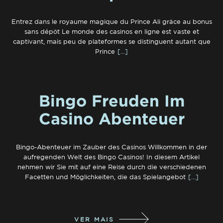
Entrez dans le royaume magique du Prince Ali grâce au bonus
sans dépôt Le monde des casinos en ligne est vaste et
captivant, mais peu de plateformes se distinguent autant que
Prince
[…]
Bingo Freuden Im
Casino Abenteuer
Bingo-Abenteuer im Zauber des Casinos Willkommen in der
aufregenden Welt des Bingo Casinos! In diesem Artikel
nehmen wir Sie mit auf eine Reise durch die verschiedenen
Facetten und Möglichkeiten, die das Spielangebot
[…]
VER MAIS