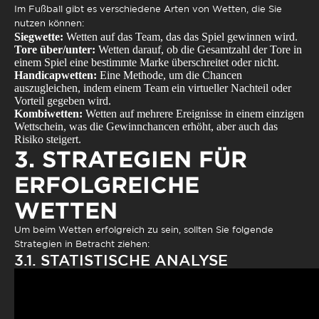
Im Fußball gibt es verschiedene Arten von Wetten, die Sie
nutzen können:
Siegwette:
Wetten auf das Team, das das Spiel gewinnen wird.
Tore über/unter:
Wetten darauf, ob die Gesamtzahl der Tore in
einem Spiel eine bestimmte Marke überschreitet oder nicht.
Handicapwetten:
Eine Methode, um die Chancen
auszugleichen, indem einem Team ein virtueller Nachteil oder
Vorteil gegeben wird.
Kombiwetten:
Wetten auf mehrere Ereignisse in einem einzigen
Wettschein, was die Gewinnchancen erhöht, aber auch das
Risiko steigert.
3. STRATEGIEN FÜR
ERFOLGREICHE
WETTEN
Um beim Wetten erfolgreich zu sein, sollten Sie folgende
Strategien in Betracht ziehen:
3.1. STATISTISCHE ANALYSE