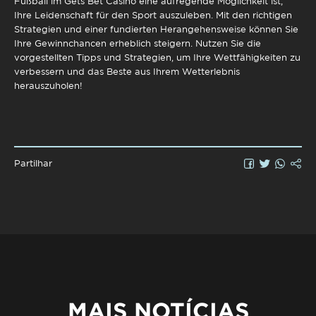
Fußball im
Gets Bet Casino
eine aufregende Möglichkeit ist,
Ihre Leidenschaft für den Sport auszuleben. Mit den richtigen
Strategien und einer fundierten Herangehensweise können Sie
Ihre Gewinnchancen erheblich steigern. Nutzen Sie die
vorgestellten Tipps und Strategien, um Ihre Wettfähigkeiten zu
verbessern und das Beste aus Ihrem Wetterlebnis
herauszuholen!
Partilhar
MAIS NOTÍCIAS