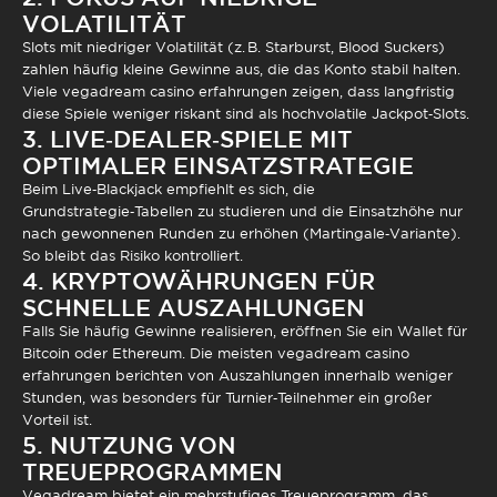
VOLATILITÄT
Slots mit niedriger Volatilität (z. B.
Starburst
,
Blood Suckers
)
zahlen häufig kleine Gewinne aus, die das Konto stabil halten.
Viele
vegadream casino erfahrungen
zeigen, dass langfristig
diese Spiele weniger riskant sind als hochvolatile Jackpot‑Slots.
3. LIVE‑DEALER‑SPIELE MIT
OPTIMALER EINSATZSTRATEGIE
Beim Live‑Blackjack empfiehlt es sich, die
Grundstrategie‑Tabellen zu studieren und die Einsatzhöhe nur
nach gewonnenen Runden zu erhöhen (Martingale‑Variante).
So bleibt das Risiko kontrolliert.
4. KRYPTOWÄHRUNGEN FÜR
SCHNELLE AUSZAHLUNGEN
Falls Sie häufig Gewinne realisieren, eröffnen Sie ein Wallet für
Bitcoin oder Ethereum. Die meisten
vegadream casino
erfahrungen
berichten von Auszahlungen innerhalb weniger
Stunden, was besonders für Turnier‑Teilnehmer ein großer
Vorteil ist.
5. NUTZUNG VON
TREUEPROGRAMMEN
Vegadream bietet ein mehrstufiges Treueprogramm, das