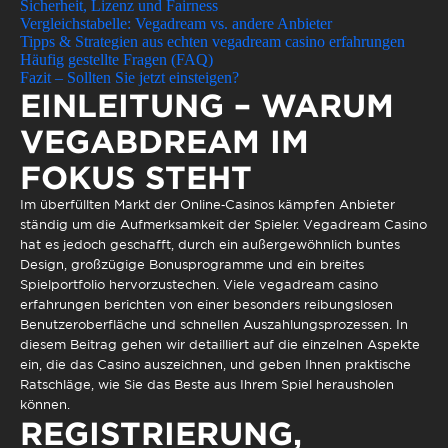
Sicherheit, Lizenz und Fairness
Vergleichstabelle: Vegadream vs. andere Anbieter
Tipps & Strategien aus echten
vegadream casino erfahrungen
Häufig gestellte Fragen (FAQ)
Fazit – Sollten Sie jetzt einsteigen?
EINLEITUNG – WARUM
VEGABDREAM IM
FOKUS STEHT
Im überfüllten Markt der Online‑Casinos kämpfen Anbieter
ständig um die Aufmerksamkeit der Spieler.
Vegadream Casino
hat es jedoch geschafft, durch ein außergewöhnlich buntes
Design, großzügige Bonusprogramme und ein breites
Spielportfolio hervorzustechen. Viele
vegadream casino
erfahrungen
berichten von einer besonders reibungslosen
Benutzeroberfläche und schnellen Auszahlungsprozessen. In
diesem Beitrag gehen wir detailliert auf die einzelnen Aspekte
ein, die das Casino auszeichnen, und geben Ihnen praktische
Ratschläge, wie Sie das Beste aus Ihrem Spiel herausholen
können.
REGISTRIERUNG,