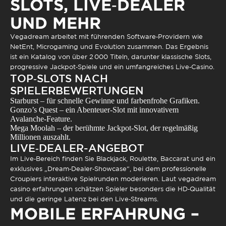
SLOTS, LIVE‑DEALER
UND MEHR
Vegadream arbeitet mit führenden Software‑Providern wie
NetEnt, Microgaming und Evolution zusammen. Das Ergebnis
ist ein Katalog von über 2 000 Titeln, darunter klassische Slots,
progressive Jackpot‑Spiele und ein umfangreiches Live‑Casino.
TOP‑SLOTS NACH
SPIELERBEWERTUNGEN
Starburst
– für schnelle Gewinne und farbenfrohe Grafiken.
Gonzo’s Quest
– ein Abenteuer‑Slot mit innovativem
Avalanche‑Feature.
Mega Moolah
– der berühmte Jackpot‑Slot, der regelmäßig
Millionen auszahlt.
LIVE‑DEALER-ANGEBOT
Im Live‑Bereich finden Sie Blackjack, Roulette, Baccarat und ein
exklusives „Dream‑Dealer‑Showcase“, bei dem professionelle
Croupiers interaktive Spielrunden moderieren. Laut
vegadream
casino erfahrungen
schätzen Spieler besonders die HD‑Qualität
und die geringe Latenz bei den Live‑Streams.
MOBILE ERFAHRUNG –