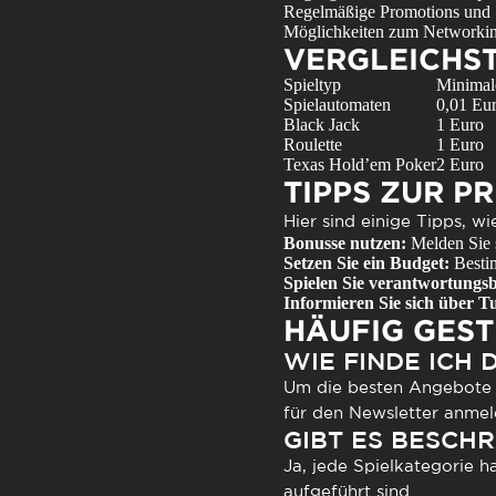
Regelmäßige Promotions und S
Möglichkeiten zum Networking
VERGLEICHST
Spieltyp
Minimale
Spielautomaten
0,01 Eu
Black Jack
1 Euro
Roulette
1 Euro
Texas Hold’em Poker
2 Euro
TIPPS ZUR P
Hier sind einige Tipps, w
Bonusse nutzen:
Melden Sie 
Setzen Sie ein Budget:
Bestim
Spielen Sie verantwortungs
Informieren Sie sich über T
HÄUFIG GEST
WIE FINDE ICH 
Um die besten Angebote z
für den Newsletter anmel
GIBT ES BESCH
Ja, jede Spielkategorie h
aufgeführt sind.