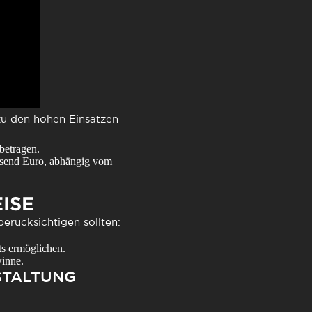
 zu den hohen Einsätzen
betragen.
ausend Euro, abhängig vom
ISE
erücksichtigen sollten:
s ermöglichen.
winne.
STALTUNG