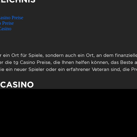
to presencial
Estacionamento
 frequentes
Mais serviços
asino Preise
Quem somos
o Preise
Loja
Casino
r ein Ort für Spiele, sondern auch ein Ort, an dem finanziel
er die
tg Casino Preise
, die Ihnen helfen können, das Beste a
ie ein neuer Spieler oder ein erfahrener Veteran sind, die Pr
 CASINO