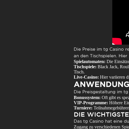
Die Preise im tg Casino 
an den Tischspielen. Hier 
Spielautomaten:
Die Einsätze
Tischspiele:
Black Jack, Roule
Tisch.
Live-Casino:
Hier variieren d
ANWENDUNGS
Die Preisgestaltung im t
Bonussystem:
Oft gibt es spe
VIP-Programme:
Höhere Ein
Turniere:
Teilnahmegebühren f
DIE WICHTIGST
Das tg Casino hat eine dur
Zugang zu verschiedenen Spie