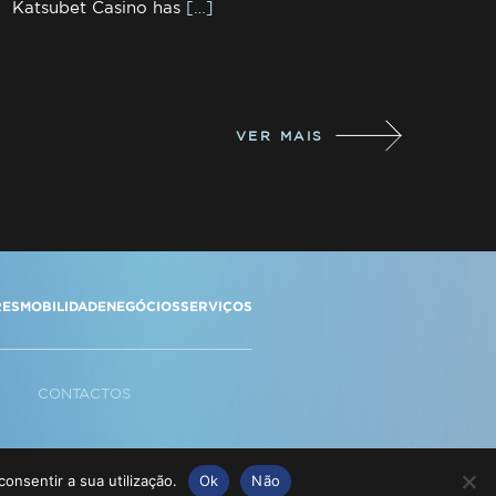
Katsubet Casino has
[…]
VER MAIS
RES
MOBILIDADE
NEGÓCIOS
SERVIÇOS
CONTACTOS
consentir a sua utilização.
Ok
Não
OKIES"