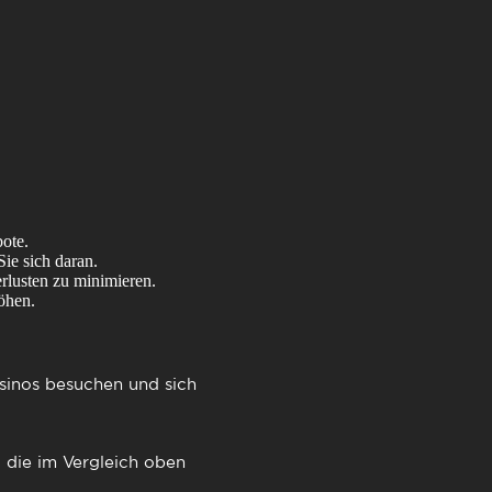
E
ote.
Sie sich daran.
erlusten zu minimieren.
öhen.
asinos besuchen und sich
 die im Vergleich oben