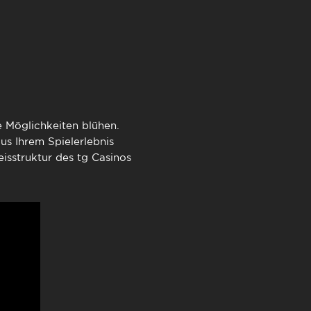
TimeOut Cascais
le Möglichkeiten blühen.
us Ihrem Spielerlebnis
eisstruktur des tg Casinos