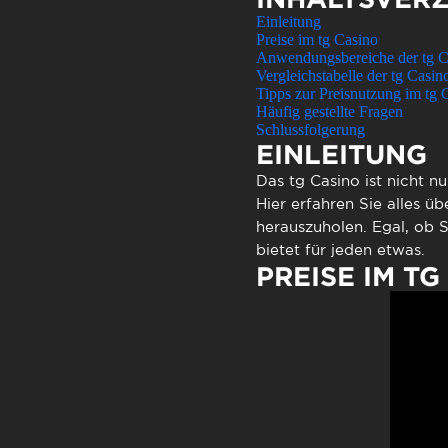
Atendimen
Einleitung
Perguntas
Preise im tg Casino
Anwendungsbereiche der tg C
Vergleichstabelle der tg Casin
Tipps zur Preisnutzung im tg 
Häufig gestellte Fragen
Schlussfolgerung
EINLEITUNG
Das tg Casino ist nicht nu
Hier erfahren Sie alles üb
herauszuholen. Egal, ob S
bietet für jeden etwas.
PREISE IM TG