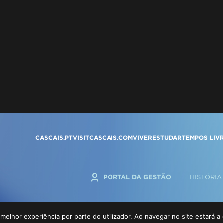
CASCAIS.PT
VISITCASCAIS.COM
VIVER
ESTUDAR
TEMPOS LIV
PORTAL DA GESTÃO
HISTÓRIA
 melhor experiência por parte do utilizador. Ao navegar no site estará a 
PORTAL
TERMOS E CONDIÇÕES
POLÍTICA DE PRIVACIDADE
POLÍTICA DE "CO