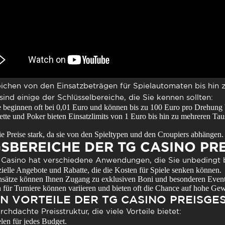
reichen von den Einsatzbeträgen für Spielautomaten bis hin
sind einige der Schlüsselbereiche, die Sie kennen sollten:
 beginnen oft bei 0,01 Euro und können bis zu 100 Euro pro Drehung 
tte und Poker bieten Einsatzlimits von 1 Euro bis hin zu mehreren T
ie Preise stark, da sie von den Spieltypen und den Croupiers abhängen.
BEREICHE DER TG CASINO PRE
g Casino hat verschiedene Anwendungen, die Sie unbedingt b
zielle Angebote und Rabatte, die die Kosten für Spiele senken können.
sätze können Ihnen Zugang zu exklusiven Boni und besonderen Event
ür Turniere können variieren und bieten oft die Chance auf hohe Ge
EN VORTEILE DER TG CASINO PREISGE
chdachte Preisstruktur, die viele Vorteile bietet:
len für jedes Budget.