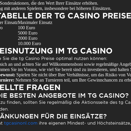
onderaktionen, die den Wert Ihrer Einsätze erhöhen.
 mit anderen Spielern, insbesondere bei höheren Einsätzen.
ABELLE DER TG CASINO PREIS
r Einsatz
Maximaler Einsatz
ro
100 Euro
5000 Euro
2000 Euro
10.000 Euro
REISNUTZUNG IM TG CASINO
ie Sie die tg Casino Preise optimal nutzen können:
sich an und achten Sie auf Willkommensboni sowie regelmäßige Angeb
men Sie im Voraus, wie viel Sie bereit sind zu investieren, und halten 
bewusst:
Spielen Sie nicht über Ihre Verhältnisse, um das Risiko von V
urniere:
Nehmen Sie an Turnieren teil, um Ihre Gewinnchancen zu erh
ELLTE FRAGEN
DIE BESTEN ANGEBOTE IM TG CASINO?
u finden, sollten Sie regelmäßig die Aktionsseite des tg C
den.
RÄNKUNGEN FÜR DIE EINSÄTZE?
at
tgcasinonl.com
ihre eigenen Mindest- und Höchsteinsätze,