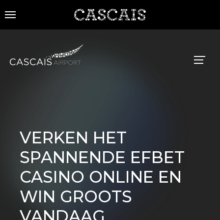
Português
CASCAIS.PT
CASCAIS
SOBRE CASCAIS:
GOVERNO LOCAL:
História
FREGUESIAS:
Assembleia Municipal
Gastronomia
EMPRESAS MUNICIPAIS:
VERKEN HET
Alcabideche
Câmara Municipal
FACTOS E NÚMEROS:
Cascais Ambiente
Brasão de Cascais
SPANNENDE EFBET
Carcavelos e Parede
COMUNICAÇÃO:
Ambiente & Energia
Gestão administrativa e financeira
Cascais Dinâmica
Arquivo Historico
Jornal C
VIVER
Cascais e Estoril
CASINO ONLINE EN
Economia & Inovação
Projetos Cofinanciados
Cascais Envolvente
Recursos educativos - história e património
Agenda do executivo
S. Domingos de Rana
Governação
VISITAR
WIN GROOTS
Transparência Municipal
Cascais Próxima
Mobilidade
Planeamento Estratégico
VANDAAG
ESTUDAR