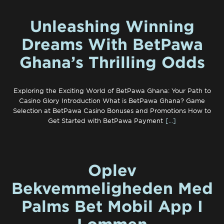
Unleashing Winning
Dreams With BetPawa
Ghana’s Thrilling Odds
Exploring the Exciting World of BetPawa Ghana: Your Path to
Casino Glory Introduction What is BetPawa Ghana? Game
Selection at BetPawa Casino Bonuses and Promotions How to
Get Started with BetPawa Payment
[…]
Oplev
Bekvemmeligheden Med
Palms Bet Mobil App I