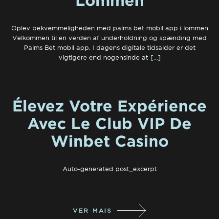
Lommen
Oplev bekvemmeligheden med palms bet mobil app i lommen
Velkommen til en verden af underholdning og spænding med
Palms Bet mobil app. I dagens digitale tidsalder er det
vigtigere end nogensinde at
[…]
Élevez Votre Expérience
Avec Le Club VIP De
Winbet Casino
Auto-generated post_excerpt
VER MAIS