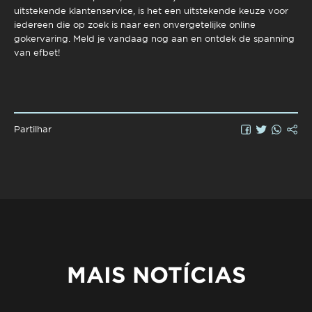
uitstekende klantenservice, is het een uitstekende keuze voor
iedereen die op zoek is naar een onvergetelijke online
gokervaring. Meld je vandaag nog aan en ontdek de spanning
van efbet!
Partilhar
MAIS NOTÍCIAS