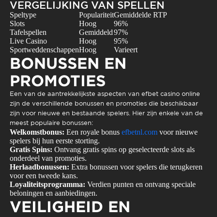
VERGELIJKING VAN SPELLEN
Speltype
Populariteit
Gemiddelde RTP
Slots
Hoog
96%
Tafelspellen
Gemiddeld
97%
Live Casino
Hoog
95%
Sportweddenschappen
Hoog
Varieert
BONUSSEN EN
PROMOTIES
Een van de aantrekkelijkste aspecten van
efbet casino online
zijn de verschillende bonussen en promoties die beschikbaar
zijn voor nieuwe en bestaande spelers. Hier zijn enkele van de
meest populaire bonussen:
Welkomstbonus:
Een royale bonus
efbetnl.com
voor nieuwe
spelers bij hun eerste storting.
Gratis Spins:
Ontvang gratis spins op geselecteerde slots als
onderdeel van promoties.
Herlaadbonussen:
Extra bonussen voor spelers die terugkeren
voor een tweede kans.
Loyaliteitsprogramma:
Verdien punten en ontvang speciale
beloningen en aanbiedingen.
VEILIGHEID EN