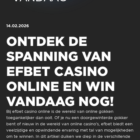
Qualidade de vida
Reabilitação urbana
TEMPOS LIVRES
Sociedade & Educação
Urbanismo
MOBILIDADE
14.02.2026
ONTDEK DE
INVESTIR EM CASCAIS
SPANNING VAN
SERVIÇOS
EFBET CASINO
MAPA DO PORTAL
ONLINE EN WIN
VANDAAG NOG!
Bij
efbet casino online
is de wereld van online gokken
toegankelijker dan ooit. Of je nu een doorgewinterde gokker
bent of nieuw in de wereld van online casino’s,
efbet
biedt een
veelzijdige en opwindende ervaring met tal van mogelijkheden
om te winnen. In dit artikel duiken we diep in de verschillende