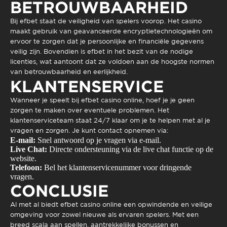
BETROUWBAARHEID
Bij efbet staat de veiligheid van spelers voorop. Het casino
maakt gebruik van geavanceerde encryptietechnologieën om
ervoor te zorgen dat je persoonlijke en financiële gegevens
veilig zijn. Bovendien is efbet in het bezit van de nodige
licenties, wat aantoont dat ze voldoen aan de hoogste normen
van betrouwbaarheid en eerlijkheid.
KLANTENSERVICE
Wanneer je speelt bij
efbet casino online
, hoef je je geen
zorgen te maken over eventuele problemen. Het
klantenserviceteam staat 24/7 klaar om je te helpen met al je
vragen en zorgen. Je kunt contact opnemen via:
E-mail:
Snel antwoord op je vragen via e-mail.
Live Chat:
Directe ondersteuning via de live chat functie op de
website.
Telefoon:
Bel het klantenservicenummer voor dringende
vragen.
CONCLUSIE
Al met al biedt
efbet casino online
een opwindende en veilige
omgeving voor zowel nieuwe als ervaren spelers. Met een
breed scala aan spellen, aantrekkelijke bonussen en