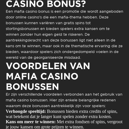
CASINO BONUS?
Een
mafia casino bonus
is een promotie die wordt aangeboden
door online casino’s die een mafia-thema hebben. Deze
bonussen kunnen variëren van gratis spins tot
stortingsbonussen en bieden spelers extra kansen om te
winnen zonder hun eigen geld te riskeren. De
aantrekkingskracht van deze bonussen ligt niet alleen in de
kans om te winnen, maar ook in de thematische ervaring die ze
bieden, waardoor spelers zich ondergedompeld voelen in de
wereld van de georganiseerde misdaad.
VOORDELEN VAN
MAFIA CASINO
BONUSSEN
Er zijn verschillende voordelen verbonden aan het gebruik van
mafia casino bonussen
. Hier zijn enkele belangrijke redenen
waarom deze bonussen aantrekkelijk zijn voor spelers:
Verhoogde speeltijd:
Bonussen bieden extra credits of spins,
wat betekent dat je langer kunt spelen zonder extra kosten.
Kans om meer te winnen:
Met extra fondsen of spins, vergroot
je jouw kansen om grote prijzen te winnen.