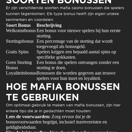
Er zijn verschillende soorten
mafia casino bonussen
die spelers
kunnen tegenkomen. Elk type bonus heeft zijn eigen unieke
kenmerken en voordelen:
Soort Bonus
Beschrijving
Welkomstbonus
Een bonus voor nieuwe spelers bij hun eerste
storting.
Stortingsbonus
Een percentage van de storting dat wordt
toegevoegd als bonusgeld.
Gratis Spins
Spelers krijgen een bepaald aantal spins op
specifieke gokkasten.
Geen Storting
Een bonus die spelers ontvangen zonder een
Bonus
storting te doen.
Loyaliteitsbonus
Bonussen die worden gegeven aan trouwe
spelers voor hun inzet en loyaliteit.
HOE MAFIA BONUSSEN
TE GEBRUIKEN
Om optimaal gebruik te maken van
mafia bonussen
, zijn hier
enkele tips die je in gedachten moet houden:
Lees de voorwaarden:
Zorg ervoor dat je de
bonusvoorwaarden begrijpt, inclusief inzetvereisten en
geldigheidsduur.