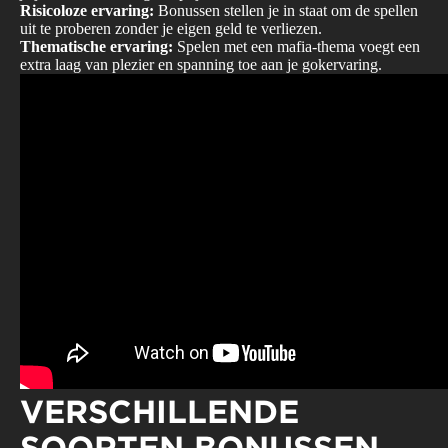
Risicoloze ervaring:
Bonussen stellen je in staat om de spellen
uit te proberen zonder je eigen geld te verliezen.
Thematische ervaring:
Spelen met een mafia-thema voegt een
extra laag van plezier en spanning toe aan je gokervaring.
VERSCHILLENDE
SOORTEN BONUSSEN