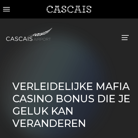
Português
CASCAIS.PT
CASCAIS
SOBRE CASCAIS:
GOVERNO LOCAL:
História
FREGUESIAS:
Assembleia Municipal
Gastronomia
EMPRESAS MUNICIPAIS:
VERLEIDELIJKE MAFIA
Alcabideche
Câmara Municipal
FACTOS E NÚMEROS:
Cascais Ambiente
Brasão de Cascais
CASINO BONUS DIE JE
Carcavelos e Parede
COMUNICAÇÃO:
Ambiente & Energia
Gestão administrativa e financeira
Cascais Dinâmica
Arquivo Historico
Jornal C
VIVER
Cascais e Estoril
GELUK KAN
Economia & Inovação
Projetos Cofinanciados
Cascais Envolvente
Recursos educativos - história e património
Agenda do executivo
S. Domingos de Rana
Governação
VISITAR
VERANDEREN
Transparência Municipal
Cascais Próxima
Mobilidade
Planeamento Estratégico
ESTUDAR