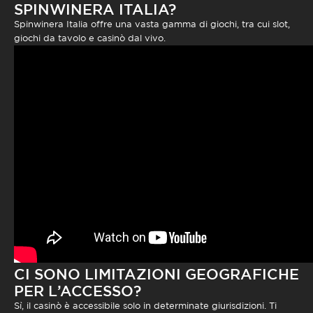
SPINWINERA ITALIA?
Spinwinera Italia offre una vasta gamma di giochi, tra cui slot,
giochi da tavolo e casinò dal vivo.
CI SONO LIMITAZIONI GEOGRAFICHE
PER L’ACCESSO?
Sì, il casinò è accessibile solo in determinate giurisdizioni. Ti