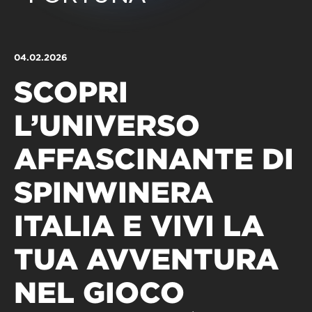
Qualidade de vida
Reabilitação urbana
TEMPOS LIVRES
Sociedade & Educação
Urbanismo
MOBILIDADE
04.02.2026
SCOPRI
INVESTIR EM CASCAIS
L’UNIVERSO
SERVIÇOS
AFFASCINANTE DI
MAPA DO PORTAL
SPINWINERA
ITALIA E VIVI LA
TUA AVVENTURA
NEL GIOCO