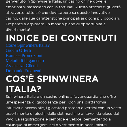
Benvenuto in
Spinwinera Italia
, un casinò online dove le
emozioni si mescolano con la fortuna! Questo articolo ti guiderà
attraverso tutto ciò che devi sapere su questo innovativo
casinò, dalle sue caratteristiche principali ai giochi più popolari.
Preparati a esplorare un mondo pieno di opportunità e
divertimento!
INDICE DEI CONTENUTI
Cos’è Spinwinera Italia?
Giochi Offerti
Bonus e Promozioni
Metodi di Pagamento
Assistenza Clienti
Domande Frequenti
COS’È SPINWINERA
ITALIA?
Spinwinera Italia
è un casinò online all’avanguardia che offre
un’esperienza di gioco senza pari. Con una piattaforma
intuitiva e accessibile, i giocatori possono divertirsi con un vasto
assortimento di giochi, dalle slot machine ai tavoli da gioco dal
vivo. La registrazione è semplice e veloce, permettendo a
chiunque di immergersi nel divertimento in pochi minuti.