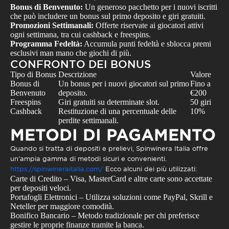
Bonus di Benvenuto:
Un generoso pacchetto per i nuovi iscritti
che può includere un bonus sul primo deposito e giri gratuiti.
Promozioni Settimanali:
Offerte riservate ai giocatori attivi
ogni settimana, tra cui cashback e freespins.
Programma Fedeltà:
Accumula punti fedeltà e sblocca premi
esclusivi man mano che giochi di più.
CONFRONTO DEI BONUS
Tipo di Bonus
Descrizione
Valore
Bonus di
Un bonus per i nuovi giocatori sul primo
Fino a
Benvenuto
deposito.
€200
Freespins
Giri gratuiti su determinate slot.
50 giri
Cashback
Restituzione di una percentuale delle
10%
perdite settimanali.
METODI DI PAGAMENTO
Quando si tratta di depositi e prelievi,
Spinwinera Italia
offre
un’ampia gamma di metodi sicuri e convenienti.
https://spinwineraitalia.com/
Ecco alcuni dei più utilizzati:
Carte di Credito
– Visa, MasterCard e altre carte sono accettate
per depositi veloci.
Portafogli Elettronici
– Utilizza soluzioni come PayPal, Skrill e
Neteller per maggiore comodità.
Bonifico Bancario
– Metodo tradizionale per chi preferisce
gestire le proprie finanze tramite la banca.