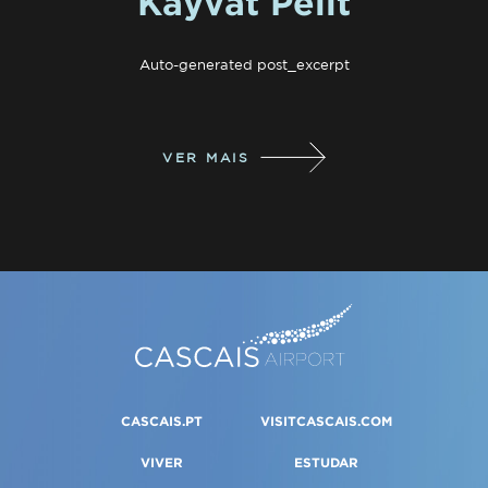
Käyvät Pelit
Auto-generated post_excerpt
VER MAIS
CASCAIS.PT
VISITCASCAIS.COM
VIVER
ESTUDAR