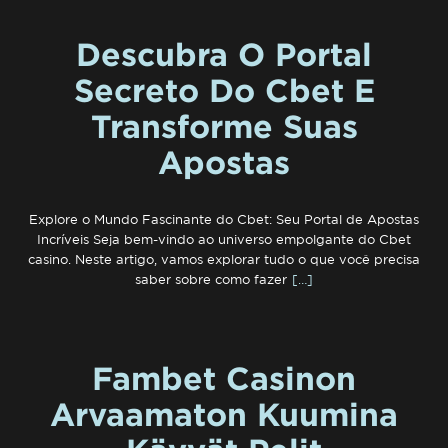
Descubra O Portal
Secreto Do Cbet E
Transforme Suas
Apostas
Explore o Mundo Fascinante do Cbet: Seu Portal de Apostas
Incríveis Seja bem-vindo ao universo empolgante do Cbet
casino. Neste artigo, vamos explorar tudo o que você precisa
saber sobre como fazer
[…]
Fambet Casinon
Arvaamaton Kuumina