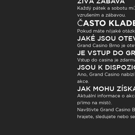
ŽIVÁ ZÁBAVA
Každý pátek a sobotu můž
vzrušením a zábavou.
ČASTO KLAD
Pokud máte nějaké otázky
JAKÉ JSOU OTE
Grand Casino Brno je ote
JE VSTUP DO G
Vstup do casina je zdarma
JSOU K DISPOZI
Ano, Grand Casino nabízí s
akce.
JAK MOHU ZÍSK
Aktuální informace o akc
přímo na místě.
Navštivte
Grand Casino
Br
hrajete, sledujete nebo s