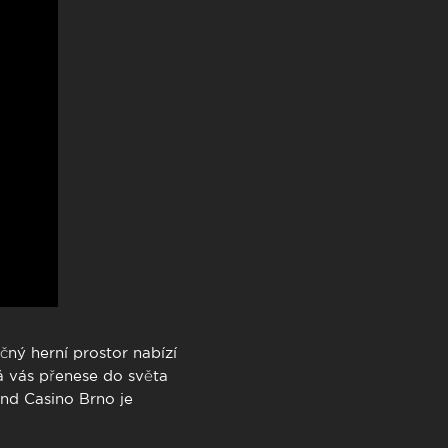
TimeOut Cascais
čný herní prostor nabízí
á vás přenese do světa
and Casino Brno je