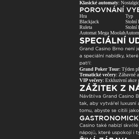
Klasické automaty
: Nostalgi
POROVNÁNÍ VY
Hra
Typ
Blackjack
Stolní 
Ruleta
Stolní 
Automat Mega Moolah
Autom
SPECIÁLNÍ U
Grand Casino Brno není 
a speciální nabídky, které
patří:
Grand Poker Tour
: Týden p
Tematické večery
: Zábavné a
VIP večery
: Exkluzivní akce 
ZÁŽITEK Z N
Návštěva
Grand Casino
Br
tak, aby vytvářel luxusní
tomu, abyste se cítili j
GASTRONOMICK
Casino také nabízí skvělé
nápojů, které uspokojí i 