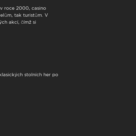
 v roce 2000, casino
lům, tak turistům. V
ch akcí, čímž si
lasických stolních her po