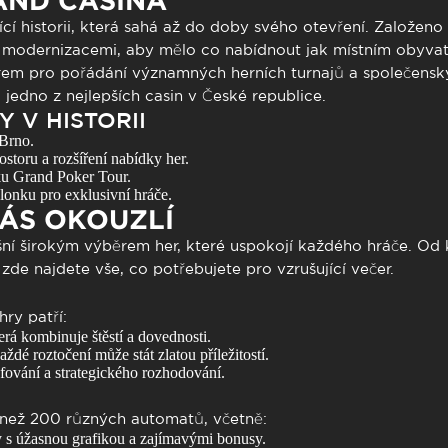
AND CASINA
cí historii, která sahá až do doby svého otevření. Založeno
modernizacemi, aby mělo co nabídnout jak místním obyvate
trem pro pořádání významných herních turnajů a společenský
jedno z nejlepších casin v České republice.
Y V HISTORII
Brno.
storu a rozšíření nabídky her.
ku Grand Poker Tour.
onku pro exklusivní hráče.
VÁS OKOUZLÍ
ní širokým výběrem her, které uspokojí každého hráče. Od k
de najdete vše, co potřebujete pro vzrušující večer.
hry patří:
terá kombinuje štěstí a dovednosti.
aždé roztočení může stát zlatou příležitostí.
afování a strategického rozhodování.
 než 200 různých automatů, včetně:
y s úžasnou grafikou a zajímavými bonusy.