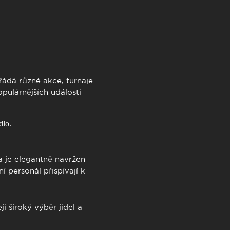
řádá různé akce, turnaje
opulárnějších událostí
dlo.
na je elegantně navržen
í personál přispívají k
í široký výběr jídel a