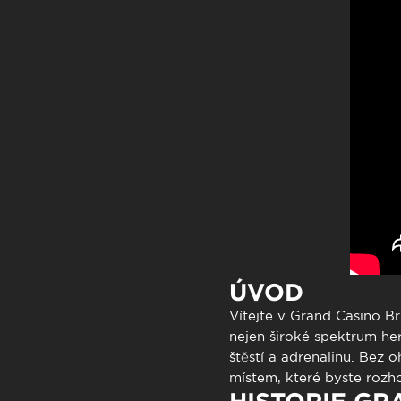
Atendimen
Perguntas
ÚVOD
Vítejte v
Grand Casino
Brn
nejen široké spektrum he
štěstí a adrenalinu. Bez
místem, které byste rozho