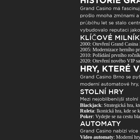
HISTORIE GR
Grand Casino
má fascinují
prošlo mnoha změnami a 
průběhu let se stalo cen
vybudovalo reputaci jako 
KLÍČOVÉ MILNÍK
2000: Otevření Grand Casina 
2005: Modernizace herního pro
2010: Pořádání prvního roční
2020: Otevření nového VIP sal
HRY, KTERÉ 
Grand Casino Brno se pyš
moderní automatové hry, z
STOLNÍ HRY
Mezi nejoblíbenější stolní 
Blackjack
: Strategická hra, k
Ruleta
: Ikonická hra, kde se k
Poker
: Vydejte se na cestu bl
AUTOMATY
Grand Casino nabízí více
Video automaty
: Moderní hr