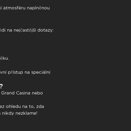
jí atmosféru naplněnou
i na nejčastější dotazy:
věku.
vní přístup na speciální
?
h Grand Casina nebo
Bez ohledu na to, zda
ás nikdy nezklame!