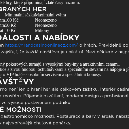
cké hry, které připomínají zlaté časy hazardu.
BRANÝCH HER
Minimální sázka
Maximální výhra
hra
100 Kč
Neomezeno
hra
50 Kč
Neomezeno
at
10 Kč
Miliony
DÁLOSTI A NABÍDKY
jen
https://grandcasinoonlinecz.com/
o hrách. Pravidelně po
 zajišťují, že každá návštěva je unikátní. Mezi některé z nejp
lný pokerových turnajů s vysokými buy-iny a atraktivními cenami.
kce s živou hudbou, ochutnávkami a speciálními slevami na nápoje a jí
pro VIP hráče s osobním servisem a speciálními bonusy.
ÁVŠTĚVY
no není jen o hraní her, ale celkovém zážitku. Interiér casi
 atmosféru. Příjemné osvětlení, moderní design a profesionáln
ako ve vysoce postaveném podniku.
É MOŽNOSTI
 gastronomické možnosti. Restaurace a bary v areálu nabízej
ty nejvybíravější chuťové pohárky.