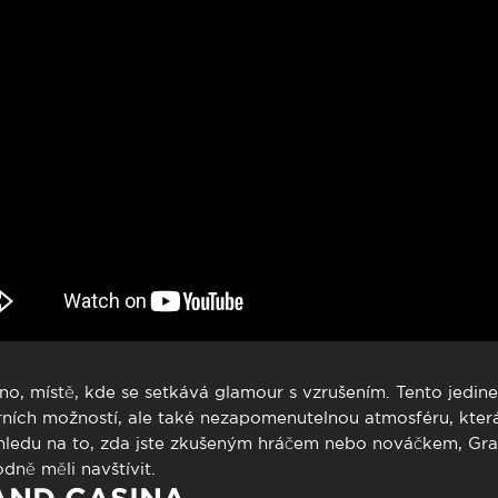
to presencial
Estacionamento
 frequentes
Mais serviços
Quem somos
Loja
o, místě, kde se setkává glamour s vzrušením. Tento jedine
rních možností, ale také nezapomenutelnou atmosféru, kter
 ohledu na to, zda jste zkušeným hráčem nebo nováčkem, Gr
dně měli navštívit.