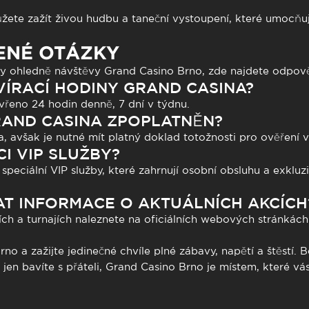
ete zažít živou hudbu a taneční vystoupení, které umocňu
ENÉ OTÁZKY
 ohledně návštěvy Grand Casino Brno, zde najdete odpověd
VÍRACÍ HODINY GRAND CASINA?
vřeno 24 hodin denně, 7 dní v týdnu.
RAND CASINA ZPOPLATNĚN?
, avšak je nutné mít platný doklad totožnosti pro ověření 
CI VIP SLUŽBY?
peciální VIP služby, které zahrnují osobní obsluhu a exkluzi
AT INFORMACE O AKTUÁLNÍCH AKCÍCH
ích a turnajích naleznete na oficiálních webových stránkác
no a zažijte jedinečné chvíle plné zábavy, napětí a štěstí. 
e jen bavíte s přáteli, Grand Casino Brno je místem, které v