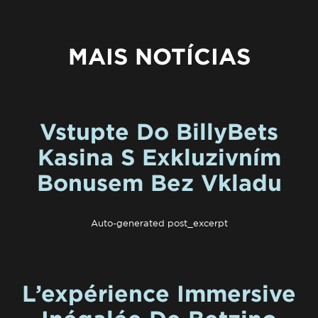
MAIS NOTÍCIAS
Vstupte Do BillyBets
Kasina S Exkluzivním
Bonusem Bez Vkladu
Auto-generated post_excerpt
L’expérience Immersive