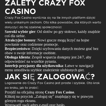
ZALETY CRAZY FOX
CASINO
Crazy Fox Casino
wyróżnia się na tle innych platform dzięki
wielu unikalnym cechom. Oto kilka powodów, dla których warto
dołączyć do tej szalonej społeczności:
Szeroki wybór gier
: Od slotów po gry stołowe, każdy znajdzie
coś dla siebie.
Atrakcyjne bonusy
: Nowi gracze mogą liczyć na hojne
powitanie oraz codzienne promocje.
Bezpieczeństwo
: Dzięki szyfrowaniu danych możesz grać bez
obaw o swoje informacje osobiste.
Obsługa klienta
: Zespół wsparcia dostępny jest 24/7, aby
odpowiedzieć na wszelkie pytania.
Interfejs przyjazny dla użytkownika
: Łatwe w nawigacji
menu umożliwia szybkie znalezienie ulubionych gier.
JAK SIĘ ZALOGOWAĆ?
Logowanie do
Crazy Fox Casino
jest proste i szybkie. Oto krok
po kroku, jak to zrobić:
Przejdź na oficjalną stronę
Crazy Fox Casino
.
Kliknij na przycisk „Zaloguj się” znajdujący się w prawym
górnym rogu ekranu.
Wprowadź swój adres e-mail oraz hasło.