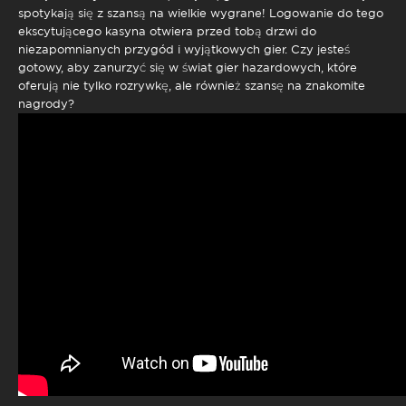
spotykają się z szansą na wielkie wygrane! Logowanie do tego
ekscytującego kasyna otwiera przed tobą drzwi do
niezapomnianych przygód i wyjątkowych gier. Czy jesteś
gotowy, aby zanurzyć się w świat gier hazardowych, które
oferują nie tylko rozrywkę, ale również szansę na znakomite
nagrody?