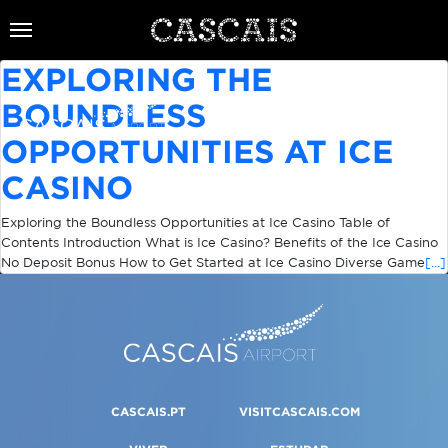
EXPLORING THE
Português
BOUNDLESS
CASCAIS.PT
OPPORTUNITIES AT ICE
CASCAIS
CASINO
SOBRE CASCAIS:
VIVER
Exploring the Boundless Opportunities at Ice Casino Table of
GOVERNO LOCAL:
História
Contents Introduction What is Ice Casino? Benefits of the Ice Casino
FREGUESIAS:
Assembleia Municipal
VISITAR
No Deposit Bonus How to Get Started at Ice Casino Diverse Game
[…]
Gastronomia
EMPRESAS MUNICIPAIS:
Alcabideche
Câmara Municipal
FACTOS E NÚMEROS:
Cascais Ambiente
Brasão de Cascais
ESTUDAR
Carcavelos e Parede
COMUNICAÇÃO:
Ambiente & Energia
Gestão administrativa e financeira
Cascais Dinâmica
Arquivo Historico
Jornal C
Cascais e Estoril
Economia & Inovação
TEMPOS LIVRES
Projetos Cofinanciados
Cascais Envolvente
Recursos educativos - história e património
Agenda do executivo
S. Domingos de Rana
Governação
Transparência Municipal
MOBILIDADE
Cascais Próxima
CASCAIS.PT
VISITCASCAIS.COM
Mobilidade
Planeamento Estratégico
INVESTIR EM CASCAIS