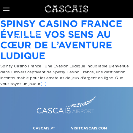
SPINSY CASINO FRANCE
Português
ÉVEILLE VOS SENS AU
CASCAIS.PT
CŒUR DE L’AVENTURE
CASCAIS
LUDIQUE
SOBRE CASCAIS:
VIVER
Spinsy Casino France : Une Évasion Ludique Inoubliable Bienvenue
GOVERNO LOCAL:
História
dans l’univers captivant de Spinsy Casino France, une destination
FREGUESIAS:
Assembleia Municipal
VISITAR
incontournable pour les amateurs de jeux d’argent en ligne. Que
Gastronomia
EMPRESAS MUNICIPAIS:
Alcabideche
vous soyez un joueur
[…]
Câmara Municipal
FACTOS E NÚMEROS:
Cascais Ambiente
Brasão de Cascais
ESTUDAR
Carcavelos e Parede
COMUNICAÇÃO:
Ambiente & Energia
Gestão administrativa e financeira
Cascais Dinâmica
Arquivo Historico
Jornal C
Cascais e Estoril
Economia & Inovação
TEMPOS LIVRES
Projetos Cofinanciados
Cascais Envolvente
Recursos educativos - história e património
Agenda do executivo
S. Domingos de Rana
Governação
Transparência Municipal
MOBILIDADE
Cascais Próxima
Mobilidade
Planeamento Estratégico
CASCAIS.PT
VISITCASCAIS.COM
INVESTIR EM CASCAIS