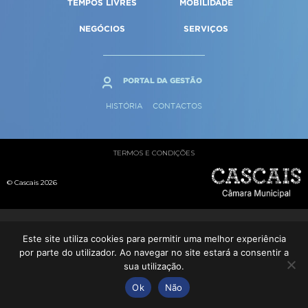
TEMPOS LIVRES
MOBILIDADE
Qualidade de vida
Reabilitação urbana
SERVIÇOS
Sociedade & Educação
NEGÓCIOS
SERVIÇOS
Urbanismo
MAPA DO PORTAL
PORTAL DA GESTÃO
HISTÓRIA
CONTACTOS
TERMOS E CONDIÇÕES
© Cascais 2026
Este site utiliza cookies para permitir uma melhor experiência
por parte do utilizador. Ao navegar no site estará a consentir a
sua utilização.
Ok
Não