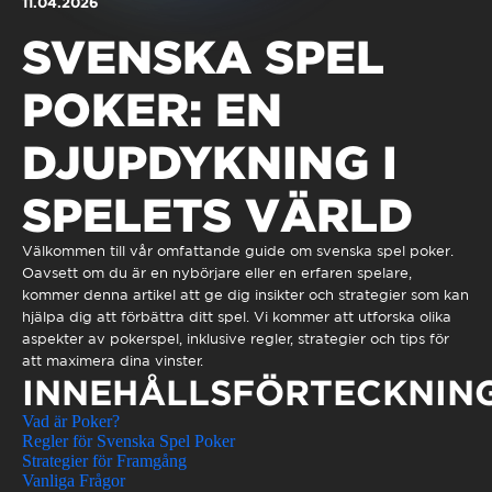
11.04.2026
Qualidade de vida
Reabilitação urbana
TEMPOS LIVRES
SVENSKA SPEL
Sociedade & Educação
Urbanismo
MOBILIDADE
POKER: EN
INVESTIR EM CASCAIS
DJUPDYKNING I
SERVIÇOS
SPELETS VÄRLD
Välkommen till vår omfattande guide om
svenska spel poker
.
MAPA DO PORTAL
Oavsett om du är en nybörjare eller en erfaren spelare,
kommer denna artikel att ge dig insikter och strategier som kan
hjälpa dig att förbättra ditt spel. Vi kommer att utforska olika
aspekter av pokerspel, inklusive regler, strategier och tips för
att maximera dina vinster.
INNEHÅLLSFÖRTECKNIN
Vad är Poker?
Regler för Svenska Spel Poker
Strategier för Framgång
Vanliga Frågor