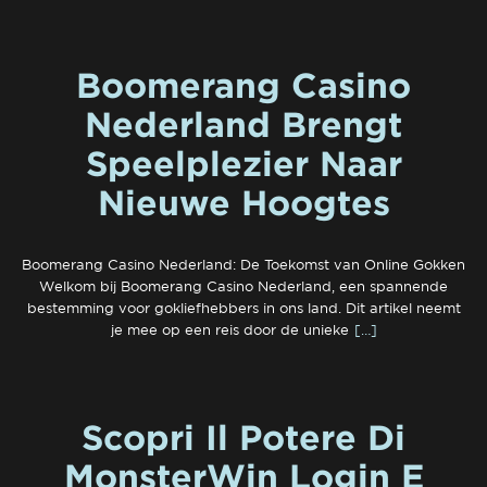
Boomerang Casino
Nederland Brengt
Speelplezier Naar
Nieuwe Hoogtes
Boomerang Casino Nederland: De Toekomst van Online Gokken
Welkom bij Boomerang Casino Nederland, een spannende
bestemming voor gokliefhebbers in ons land. Dit artikel neemt
je mee op een reis door de unieke
[…]
Scopri Il Potere Di
MonsterWin Login E