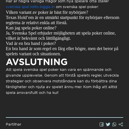
Här är några vanliga frågor som nya spelare ofta ställer
svenska spel lotto logga in
om
svenska spel poker
:
Vilken variant av poker är bäst för nybörjare?
Texas Hold’em är en utmärkt startpunkt för nybörjare eftersom
reglerna är relativt enkla att förstå.
Kan jag spela poker online?
Ja, Svenska Spel erbjuder möjligheten att spela poker online,
vilket är bekvämt och lättillgängligt.
Vad är en bra hand i poker?
En bra hand är som regel en färg eller högre, men det beror på
spelets variant och situationen.
AVSLUTNING
Att spela
svenska spel poker
kan vara en spännande och
givande upplevelse. Genom att förstå spelets regler, utveckla
strategier och observera motståndare kan du förbättra dina
färdigheter och njuta av spelet ännu mer. Kom ihåg att alltid
spela ansvarsfullt och ha kul!
Partilhar