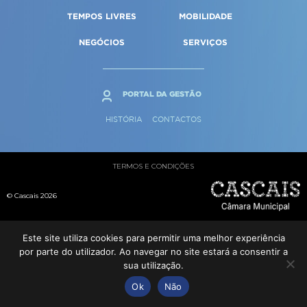
Qualidade de vida
Reabilitação urbana
TEMPOS LIVRES
MOBILIDADE
SERVIÇOS
Sociedade & Educação
Urbanismo
NEGÓCIOS
SERVIÇOS
MAPA DO PORTAL
PORTAL DA GESTÃO
HISTÓRIA
CONTACTOS
TERMOS E CONDIÇÕES
© Cascais 2026
Este site utiliza cookies para permitir uma melhor experiência
por parte do utilizador. Ao navegar no site estará a consentir a
sua utilização.
Ok
Não