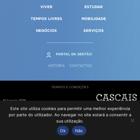
Qualidade de vida
Reabilitação urbana
VIVER
ESTUDAR
SERVIÇOS
Sociedade & Educação
Urbanismo
TEMPOS LIVRES
MOBILIDADE
NEGÓCIOS
SERVIÇOS
MAPA DO PORTAL
PORTAL DA GESTÃO
HISTÓRIA
CONTACTOS
TERMOS E CONDIÇÕES
© Cascais 2026
Este site utiliza cookies para permitir uma melhor experiência
por parte do utilizador. Ao navegar no site estará a consentir a
sua utilização.
Ok
Não