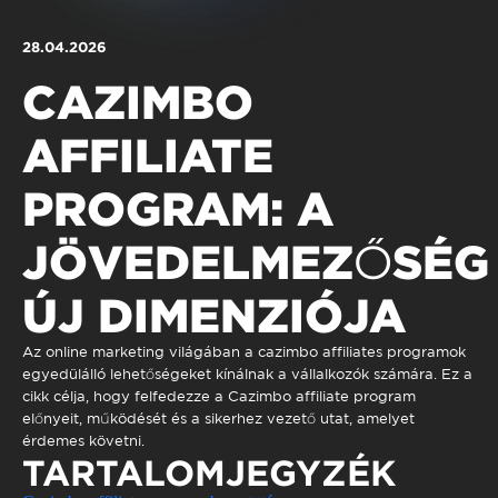
Qualidade de vida
Reabilitação urbana
TEMPOS LIVRES
28.04.2026
Sociedade & Educação
Urbanismo
MOBILIDADE
CAZIMBO
INVESTIR EM CASCAIS
AFFILIATE
SERVIÇOS
PROGRAM: A
JÖVEDELMEZŐSÉG
MAPA DO PORTAL
ÚJ DIMENZIÓJA
Az online marketing világában a
cazimbo affiliates
programok
egyedülálló lehetőségeket kínálnak a vállalkozók számára. Ez a
cikk célja, hogy felfedezze a Cazimbo affiliate program
előnyeit, működését és a sikerhez vezető utat, amelyet
érdemes követni.
TARTALOMJEGYZÉK