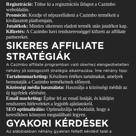
Regisztráció:
Töltse ki a regisztrációs űrlapot a Cazimbo
weboldalán.
Promóció:
Kezdje el népszerűsíteni a Cazimbo termékeit a
kiválasztott platformjain.
Jutalékok:
Minden sikeresen eladott termék után jutalékot kap.
Kifizetés:
A Cazimbo havi rendszerességgel kifizeti az affiliate
partnereket.
SIKERES AFFILIATE
STRATÉGIÁK
A Cazimbo affiliate programban való sikerhez elengedhetetlen
néhány jól kidolgozott stratégia alkalmazása. Íme néhány tipp:
Tartalommarketing:
Készítsen értékes tartalmakat, amelyek
bemutatják a Cazimbo termékeinek előnyeit.
Közösségi média használata:
Használja a közösségi médiát az
új ügyfelek elérésére.
Email marketing:
Építse fel az email listáját, és küldjön
rendszeres hírleveleket a legjobb ajánlatokról.
SEO optimalizálás:
Optimalizálja weboldalát, hogy a
keresőkben könnyen megtalálható legyen.
GYAKORI KÉRDÉSEK
Az alábbiakban néhány gyakran feltett kérdést talál a