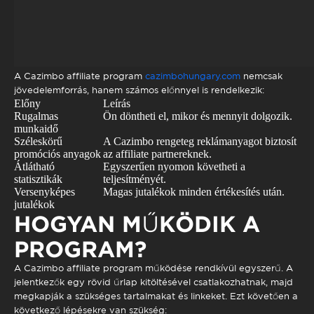
A Cazimbo affiliate program
cazimbohungary.com
nemcsak
jövedelemforrás, hanem számos előnnyel is rendelkezik:
Előny
Leírás
Rugalmas
Ön döntheti el, mikor és mennyit dolgozik.
munkaidő
Széleskörű
A Cazimbo rengeteg reklámanyagot biztosít
promóciós anyagok
az affiliate partnereknek.
Átlátható
Egyszerűen nyomon követheti a
statisztikák
teljesítményét.
Versenyképes
Magas jutalékok minden értékesítés után.
jutalékok
HOGYAN MŰKÖDIK A
PROGRAM?
A Cazimbo affiliate program működése rendkívül egyszerű. A
jelentkezők egy rövid űrlap kitöltésével csatlakozhatnak, majd
megkapják a szükséges tartalmakat és linkeket. Ezt követően a
következő lépésekre van szükség: